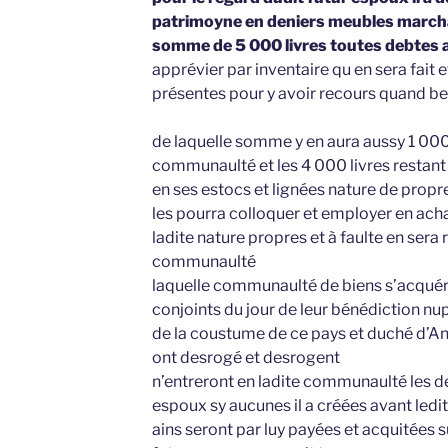
patrimoyne en deniers meubles marcha
somme de 5 000 livres toutes debtes 
apprévier par inventaire qu en sera fait 
présentes pour y avoir recours quand be
de laquelle somme y en aura aussy 1 000 
communaulté et les 4 000 livres restant
en ses estocs et lignées nature de prop
les pourra colloquer et employer en acha
ladite nature propres et à faulte en sera 
communaulté
laquelle communaulté de biens s’acquére
conjoints du jour de leur bénédiction nu
de la coustume de ce pays et duché d’Anjo
ont desrogé et desrogent
n’entreront en ladite communaulté les d
espoux sy aucunes il a créées avant ledit
ains seront par luy payées et acquitées s