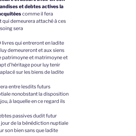
ndises et debtes actives la
acquitées
comme il fera
et qui demeurera attaché à ces
soing sera
livres qui entreront en ladite
 luy demeureront et aux siens
re patrimoyne et matrimoyne et
pt d’héritage pour luy tenir
raplacé sur les biens de ladite
ra entre lesdits futurs
ptiale nonobstant la disposition
u, à laquelle en ce regard ils
ebtes passives dudit futur
 jour de la bénédiction nuptiale
ur son bien sans que ladite