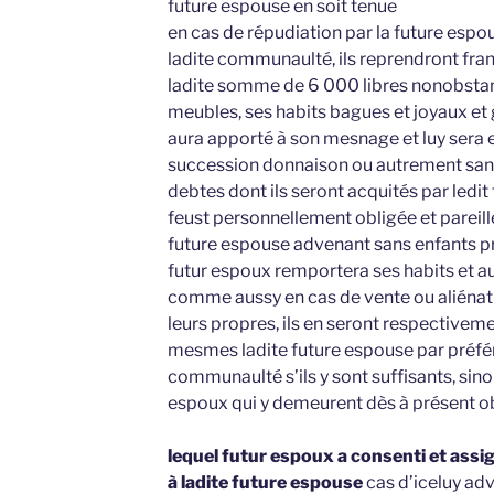
future espouse en soit tenue
en cas de répudiation par la future espou
ladite communaulté, ils reprendront fr
ladite somme de 6 000 libres nonobstant q
meubles, ses habits bagues et joyaux et 
aura apporté à son mesnage et luy sera
succession donnaison ou autrement sans
debtes dont ils seront acquités par ledit
feust personnellement obligée et pareil
future espouse advenant sans enfants p
futur espoux remportera ses habits et a
comme aussy en cas de vente ou aliénatio
leurs propres, ils en seront respective
mesmes ladite future espouse par préfére
communaulté s’ils y sont suffisants, sino
espoux qui y demeurent dès à présent o
lequel futur espoux a consenti et assi
à ladite future espouse
cas d’iceluy ad