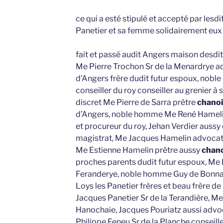
ce qui a esté stipulé et accepté par lesd
Panetier et sa femme solidairement eux l
fait et passé audit Angers maison desdi
Me Pierre Trochon Sr de la Menardrye ad
d’Angers frère dudit futur espoux, nob
conseiller du roy conseiller au grenier à s
discret Me Pierre de Sarra prêtre
chano
d’Angers, noble homme Me René Hamelin
et procureur du roy, Jehan Verdier aussy 
magistrat, Me Jacques Hamelin advocat a
Me Estienne Hamelin prêtre aussy
chan
proches parents dudit futur espoux, Me 
Feranderye, noble homme Guy de Bonnair
Loys les Panetier frères et beau frère de
Jacques Panetier Sr de la Terandière, Me
Hanochaie, Jacques Pouriatz aussi advo
Philippe Feneu Sr de la Planche conseille