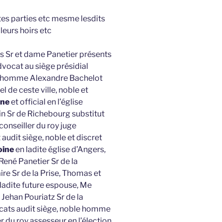
ites parties etc mesme lesdits
eurs hoirs etc
ts Sr et dame Panetier présents
vocat au siège présidial
le homme Alexandre Bachelot
el de ceste ville, noble et
ine
et official en l’église
 Sr de Richebourg substitut
conseiller du roy juge
udit siège, noble et discret
oine
en ladite église d’Angers,
René Panetier Sr de la
e Sr de la Prise, Thomas et
 ladite future espouse, Me
 Jehan Pouriatz Sr de la
cats audit siège, noble homme
r du roy assesseur en l’élection