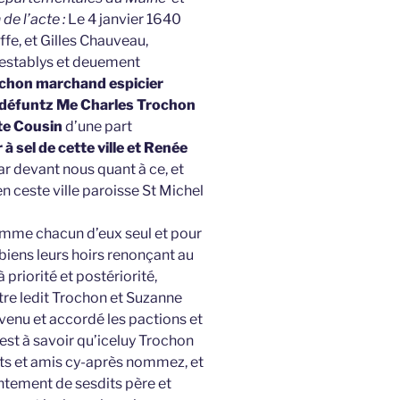
 de l’acte :
Le 4 janvier 1640
fe, et Gilles Chauveau,
 establys et deuement
chon marchand espicier
de défuntz Me Charles Trochon
te Cousin
d’une part
à sel de cette ville et Renée
r devant nous quant à ce, et
n ceste ville paroisse St Michel
emme chacun d’eux seul et pour
biens leurs hoirs renonçant au
 priorité et postériorité,
ntre ledit Trochon et Suzanne
nvenu et accordé les pactions et
est à savoir qu’iceluy Trochon
ts et amis cy-après nommez, et
entement de sesdits père et