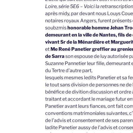
Loire, série 5E6 – Voici la retranscription
après midy, par devant nous Louys Couef
notaires royaux Angers, furent présents
soubzmis
honorable homme Jehan Tro
demeurant en la ville de Nantes, fils 
vivant Sr de la Ménardière et Margueri
et
Me René Panetier greffier au grenier 
de Sarra
son espouse de luy autorisée pa
Suzanne Pannetier leur fille, demeurant e
du Tertre d’autre part,
lesquels mesmes ledits Panetier et sa f
le tout sans division de personnes ne de 
bénéfice de divition discussion et ordre à
traitant et accordant le mariage futur e
Panetier avant leurs fiances, ont fait co
conventions matrimoniales suivantes, c’
de l’advis et consentement de ses paren
ladite Panetier aussy de l’advis et cons