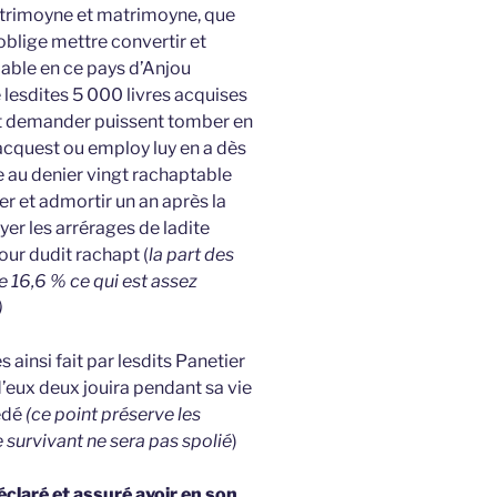
atrimoyne et matrimoyne, que
oblige mettre convertir et
lable en ce pays d’Anjou
 lesdites 5 000 livres acquises
 et demander puissent tomber en
acquest ou employ luy en a dès
e au denier vingt rachaptable
er et admortir un an après la
er les arrérages de ladite
our dudit rachapt (
la part des
 16,6 % ce qui est assez
)
insi fait par lesdits Panetier
 d’eux deux jouira pendant sa vie
édé
(ce point préserve les
e survivant ne sera pas spolié
)
éclaré et assuré avoir en son