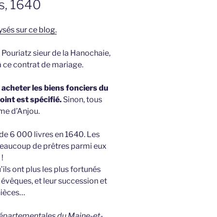
s, 1640
ysés sur ce blog.
Pouriatz sieur de la Hanochaie,
 à ce contrat de mariage.
 acheter les biens fonciers du
int est spécifié.
Sinon, tous
ume d’Anjou.
de 6 000 livres en 1640. Les
eaucoup de prêtres parmi eux
!
ils ont plus les plus fortunés
s évêques, et leur succession et
 nièces…
 Départementales du Maine-et-