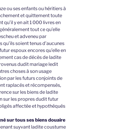
ze ou ses enfants ou héritiers à
anchement et quittement toute
u’il y en ait 1 000 livres en
généralement tout ce qu’elle
 escheu et adveneu par
 qu’ils soient tenus d’aucunes
 futur espoux encores qu’elle en
lement cas de décès de ladite
rovenus dudit mariage ledit
utres choses à son usage
n par les futurs conjoints de
ment raplacés et récompensés,
nce sur les biens de ladite
n sur les propres dudit futur
bligés affectée et hypothéqués
gné sur tous ses biens douaire
venant suyvant ladite coustume