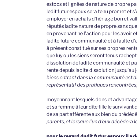
estocs et lignées de nature de propre p
ledit futur espoux sera tenu promet et s’
employer en achats d’hériage bon et val
réputés ladite nature de propre sans que
en provenant ne l’action pour les avoir
ladite future communaulté et à faulte d’
à présent constitué sur ses propres rent
que luy ou les siens seront tenus rachept
dissolution de ladite communaulté et pay
rente depuis ladite dissolution jusqu’au j
biens entrant dans la communauté est de
représentatif des pratiques rencontrées
moyennnant lesquels dons et advantages a
et sa femme à leur dite fille le survivant
de sa part afférente aux bien du prédéc
parents, et lorsque l’un d’eux décèdera l
pour le regard dudit futur espoux il a d