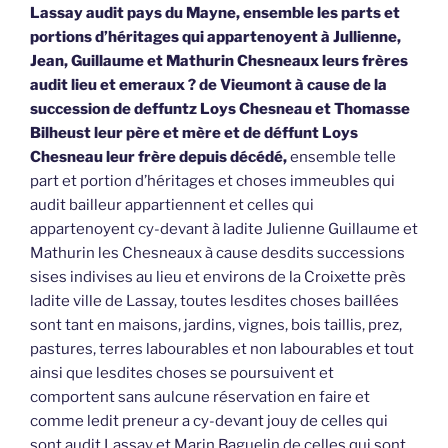
Lassay audit pays du Mayne, ensemble les parts et
portions d’héritages qui appartenoyent à Jullienne,
Jean, Guillaume et Mathurin Chesneaux leurs frères
audit lieu et emeraux ? de Vieumont à cause de la
succession de deffuntz Loys Chesneau et Thomasse
Bilheust leur père et mère et de déffunt Loys
Chesneau leur frère depuis décédé,
ensemble telle
part et portion d’héritages et choses immeubles qui
audit bailleur appartiennent et celles qui
appartenoyent cy-devant à ladite Julienne Guillaume et
Mathurin les Chesneaux à cause desdits successions
sises indivises au lieu et environs de la Croixette près
ladite ville de Lassay, toutes lesdites choses baillées
sont tant en maisons, jardins, vignes, bois taillis, prez,
pastures, terres labourables et non labourables et tout
ainsi que lesdites choses se poursuivent et
comportent sans aulcune réservation en faire et
comme ledit preneur a cy-devant jouy de celles qui
sont audit Lassay et Marin Baguelin de celles qui sont