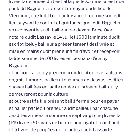
livres tz de prisée du bestial laquelle somme lui est due
par ledit Baguelin à présent métayer dudit lieu de
Viermont, que ledit bailleur luy auroit fournye sur ledit
lieu suyvant le contrat et quittance que ledit Baguelin
en a consentie audit bailleur par devant Brice Oger
notaire dudit Lassay le 14 Juillet 1600 la minute dudit
escript iceluy bailleur a présentement deslivrée et
mise en mains dudit preneur à fin d’avoir et recepvoir
ladite somme de 100 livres en bestiaux d’iceluy
Baguelin
et ne pourra iceluy preneur prendre ni enlever aulcuns
engrais fumures pailles ni chaumes de dessus lesdites
choses baillées en ladite année du présent bail, qui y
demeureront pour la culture
et outre est fait le présent bail à ferme pour en payer
et bailler par ledit preneur audit bailleur par chacune
desdites années la somme de sept vingt cinq livres tz
(145 livres) 50 livres de beurre bon loyal et marchand
et 5 livres de poupées de lin poids dudit Lassay le