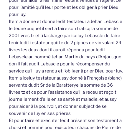
pour leur aider à les marier estant venues en âge et ce
pour l’amitié qu’il leur porte et les obliger à prier Dieu
pour luy.
Item a donné et donne ledit testateur à Jehan Lebascle
le Jeune auquel il sert à faire son traficq la somme de
200 livres tz et à la charge par iceluy Lebascle de faire
tenir ledit testateur quitte de 2 pippes de vin valant 24
livres les deux dont il auroit répondu pour ledit
Lebascle au nommé Jehan Martin du pays d’Anjou, quel
don il fait audit Lebascle pour le récompenser du
service qu’il luy a rendu et l’obliger à prier Dieu pour luy.
Item a iceluy testateur aussy donné à Françoise (blanc)
servante dudit Sr de la Baratterye la somme de 36
livres tz et ce pour l’assistance qu’il a receu et reçoit
journellement d’elle en sa santé et maladie, et aussy
pour aider à la pourvoir, et donner subject de se
souvenir de luy en ses prières
Et pour faire et exécuter ledit présent son testament a
choisi et nommé pour exécuteur chacuns de Pierre de