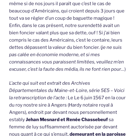
même si de nos jours il paraît que c’est le cas de
beaucoup d’Américains, qui croient depuis 3 jours que
tout va se régler d’un coup de baguette magique !
Enfin, dans le cas présent, notre surendetté avait un
bien foncier valant plus que sa dette, ouf ! Si j’ai bien
compris le cas des Américains, c’est le contaire, leurs
dettes dépassent la valeur du bien foncier. (
je ne suis
pas calée en économie moderne, et si mes
connaissances vous paraissent limitées, veuillez m’en
excuser, c’est la faute des média, ils ne font rien pour…
)
L’acte qui suit est extrait des Archives
Départementales du Maine-et-Loire, série 5E5 – Voici
la retranscription de l’acte :
Le Le 6 juin 1567 en la cour
du roy nostre sire à Angers (Hardy notaire royal à
Angers), endroit par devant nous personnellement
estably
Jehan Mesnard et Renée Chassebeuf
sa
femme de luy suffisamment auctorisée par devant
nous quant à ce qui s’ensuit,
demeurant en la paroisse