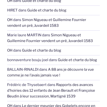
OH
dans
Guide et charte du blog
HIRET
dans
Guide et charte du blog
OH
dans
Simon Nigueau et Guillemine Fournier
vendent un pré, Juvardeil 1583
Marie laure MARTIN
dans
Simon Nigueau et
Guillemine Fournier vendent un pré, Juvardeil 1583
OH
dans
Guide et charte du blog
bonnaventure bouju joel
dans
Guide et charte du blog
BALLAIN-RINALDI
dans
A 88 ans je découvre la vue
comme je ne l’avais jamais vue !
Frédéric de Thysebaert
dans
Rapports des avances
d’hoiries des 12 enfants de Jean Berault et Françoise
Beudin à leur succession, Martigné 1539
OH
dans
Le dernier meunier des Gobelets encore en