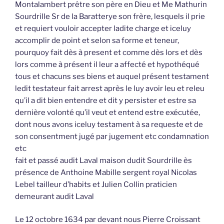
Montalambert prêtre son père en Dieu et Me Mathurin
Sourdrille Sr de la Baratterye son frère, lesquels il prie
et requiert vouloir accepter ladite charge et iceluy
accomplir de point et selon sa forme et teneur,
pourquoy fait dès à present et comme dès lors et dès
lors comme à présent il leur a affecté et hypothéqué
tous et chacuns ses biens et auquel présent testament
ledit testateur fait arrest après le luy avoir leu et releu
qu’il a dit bien entendre et dit y persister et estre sa
dernière volonté qu’il veut et entend estre exécutée,
dont nous avons iceluy testament à sa requeste et de
son consentment jugé par jugement etc condamnation
etc
fait et passé audit Laval maison dudit Sourdrille ès
présence de Anthoine Mabille sergent royal Nicolas
Lebel tailleur d’habits et Julien Collin praticien
demeurant audit Laval
Le 12 octobre 1634 par devant nous Pierre Croissant