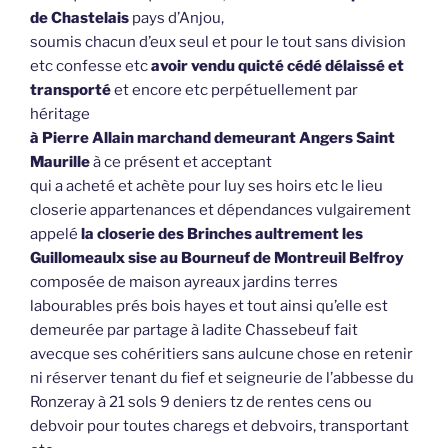
de Chastelais
pays d’Anjou,
soumis chacun d’eux seul et pour le tout sans division
etc confesse etc
avoir vendu quicté cédé délaissé et
transporté
et encore etc perpétuellement par
héritage
à Pierre Allain marchand demeurant Angers Saint
Maurille
à ce présent et acceptant
qui a acheté et achète pour luy ses hoirs etc le lieu
closerie appartenances et dépendances vulgairement
appelé
la closerie des Brinches aultrement les
Guillomeaulx sise au Bourneuf de Montreuil Belfroy
composée de maison ayreaux jardins terres
labourables prés bois hayes et tout ainsi qu’elle est
demeurée par partage à ladite Chassebeuf fait
avecque ses cohéritiers sans aulcune chose en retenir
ni réserver tenant du fief et seigneurie de l’abbesse du
Ronzeray à 21 sols 9 deniers tz de rentes cens ou
debvoir pour toutes charegs et debvoirs, transportant