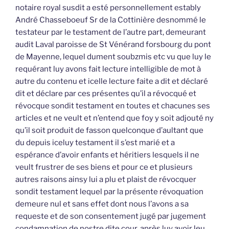
notaire royal susdit a esté personnellement estably
André Chasseboeuf Sr de la Cottinière desnommé le
testateur par le testament de l’autre part, demeurant
audit Laval paroisse de St Vénérand forsbourg du pont
de Mayenne, lequel dument soubzmis etc vu que luy le
requérant luy avons fait lecture intelligible de mot à
autre du contenu et icelle lecture faite a dit et déclaré
dit et déclare par ces présentes qu’il a révocqué et
révocque sondit testament en toutes et chacunes ses
articles et ne veult et n’entend que foy y soit adjouté ny
qu’il soit produit de fasson quelconque d’aultant que
du depuis iceluy testament il s’est marié et a
espérance d’avoir enfants et héritiers lesquels il ne
veult frustrer de ses biens et pour ce et plusieurs
autres raisons ainsy lui a plu et plaist de révocquer
sondit testament lequel par la présente révoquation
demeure nul et sans effet dont nous l’avons a sa
requeste et de son consentement jugé par jugement
condamnation de nostre dite cour, après luy avoir leu