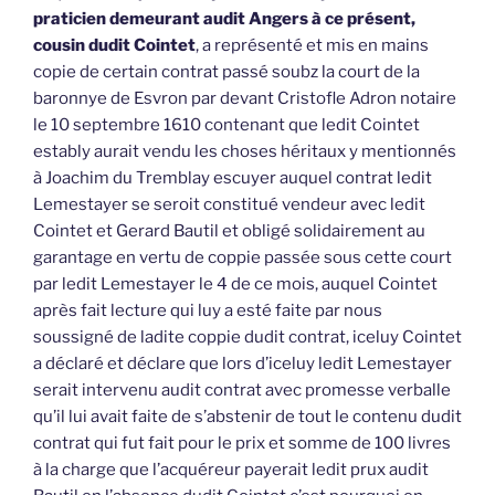
praticien demeurant audit Angers à ce présent,
cousin dudit Cointet
, a représenté et mis en mains
copie de certain contrat passé soubz la court de la
baronnye de Esvron par devant Cristofle Adron notaire
le 10 septembre 1610 contenant que ledit Cointet
estably aurait vendu les choses héritaux y mentionnés
à Joachim du Tremblay escuyer auquel contrat ledit
Lemestayer se seroit constitué vendeur avec ledit
Cointet et Gerard Bautil et obligé solidairement au
garantage en vertu de coppie passée sous cette court
par ledit Lemestayer le 4 de ce mois, auquel Cointet
après fait lecture qui luy a esté faite par nous
soussigné de ladite coppie dudit contrat, iceluy Cointet
a déclaré et déclare que lors d’iceluy ledit Lemestayer
serait intervenu audit contrat avec promesse verballe
qu’il lui avait faite de s’abstenir de tout le contenu dudit
contrat qui fut fait pour le prix et somme de 100 livres
à la charge que l’acquéreur payerait ledit prux audit