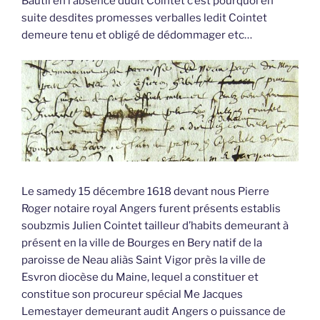
Bautil en l’absence dudit Cointet c’est pourquoi en
suite desdites promesses verballes ledit Cointet
demeure tenu et obligé de dédommager etc…
Le samedy 15 décembre 1618 devant nous Pierre
Roger notaire royal Angers furent présents establis
soubzmis Julien Cointet tailleur d’habits demeurant à
présent en la ville de Bourges en Bery natif de la
paroisse de Neau aliàs Saint Vigor près la ville de
Esvron diocèse du Maine, lequel a constituer et
constitue son procureur spécial Me Jacques
Lemestayer demeurant audit Angers o puissance de