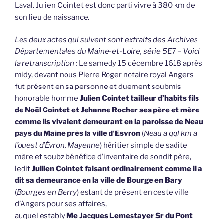
Laval. Julien Cointet est donc parti vivre à 380 km de
son lieu de naissance.
Les deux actes qui suivent sont extraits des Archives
Départementales du Maine-et-Loire, série 5E7 – Voici
la retranscription :
Le samedy 15 décembre 1618 après
midy, devant nous Pierre Roger notaire royal Angers
fut présent en sa personne et duement soubmis
honorable homme
Julien Cointet tailleur d’habits fils
de Noël Cointet et Jehanne Rocher ses père et mère
comme ils vivaient demeurant en la paroisse de Neau
pays du Maine près la ville d’Esvron
(
Neau à qql km à
l’ouest d’Évron, Mayenne
) héritier simple de sadite
mère et soubz bénéfice d’inventaire de sondit père,
ledit
Jullien Cointet faisant ordinairement comme il a
dit sa demeurance en la ville de Bourge en Bary
(
Bourges en Berry
) estant de présent en ceste ville
d’Angers pour ses affaires,
auquel estably
Me Jacques Lemestayer Sr du Pont