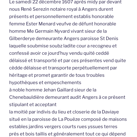
Le samedi 22 décembre 1607 après midy par devant
nous René Serezin notaire royal à Angers durent
présents et personnellement establis honorable
femme Ester Menard veufve de défunt honorable
homme Me Germain Nyvard vivant sieur de la
Gilberderye demeurante Angers paroisse St Denis
laquelle soubmise soubz ladite cour a recogneu et
confessé avoir ce jourd’huy vendu quité ceddé
délaissé et transporté et par ces présentes vend quite
cèdde délaisse et transporte perpétuellement par
héritage et promet garantir de tous troubles
hypothèques et empeschements
à noble homme Jehan Gaillard sieur de la
Chenebauldière demeurant audit Angers à ce présent
stipulant et acceptant
la moitié par indivis du lieu et closerie de la Daviaye
situé en la paroisse de La Pouèze composé de maisons
estables jardins vergers courts rues yssues terres
prés et bois taillis et généralement tout ce qui dépend