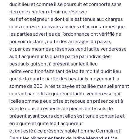
dudit lieu et comme il se poursuit et comporte sans
rien en excepter retenir ne réserver
ou fief et seigneurie dont elle est tenue aux charges
cens rentes et debvoirs anciens et accoustumés que
les parties adverties de l’ordonnance ont vériffié ne
pouvoir déclarer, quite des arrérages du passé,
et par ces mesmes présentes vend ladite venderesse
audit acquéreur la quarte partie par indivis des
bestiaulx qui sont à présent sur ledit lieu
ladite vendition faite tant de ladite moitié dudit lieu
que de la quarte partie des bestiaulx moyennant la
somme de 200 livres tz payée et baillée manuellement
contant par ledit acquéreur à ladite venderesse qui
icelle somme a eue prise et receue en présence et à
vue de nous en espèces de pièces de 16 sols de
présent ayant cours dont elle s’est tenue contante et
en a quité et quite ledit acquéreur
et ont esté à ce présents noble homme Germain et
Denis les Nivards enfants de ladite Menard, et Me