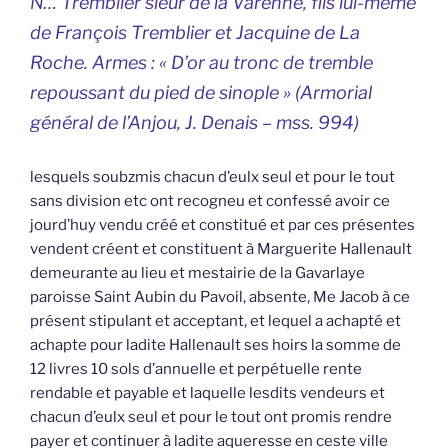
N… Tremblier sieur de la Varenne, fils lui-même
de François Tremblier et Jacquine de La
Roche. Armes : «
D’or au tronc de tremble
repoussant du pied de sinople
» (Armorial
général de l’Anjou, J. Denais – mss. 994)
lesquels soubzmis chacun d’eulx seul et pour le tout
sans division etc ont recogneu et confessé avoir ce
jourd’huy vendu créé et constitué et par ces présentes
vendent créent et constituent à Marguerite Hallenault
demeurante au lieu et mestairie de la Gavarlaye
paroisse Saint Aubin du Pavoil, absente, Me Jacob à ce
présent stipulant et acceptant, et lequel a achapté et
achapte pour ladite Hallenault ses hoirs la somme de
12 livres 10 sols d’annuelle et perpétuelle rente
rendable et payable et laquelle lesdits vendeurs et
chacun d’eulx seul et pour le tout ont promis rendre
payer et continuer à ladite aqueresse en ceste ville