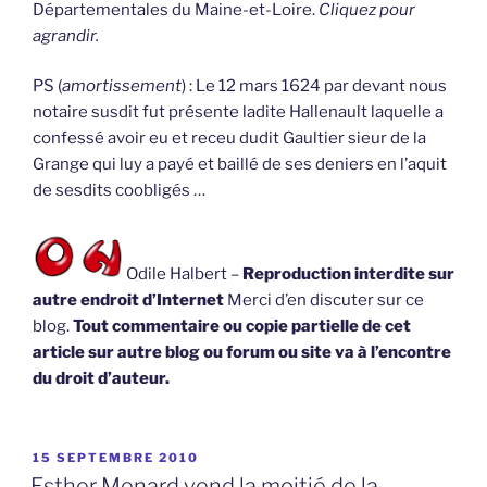
Départementales du Maine-et-Loire.
Cliquez pour
agrandir.
PS (
amortissement
) : Le 12 mars 1624 par devant nous
notaire susdit fut présente ladite Hallenault laquelle a
confessé avoir eu et receu dudit Gaultier sieur de la
Grange qui luy a payé et baillé de ses deniers en l’aquit
de sesdits coobligés …
Odile Halbert –
Reproduction interdite sur
autre endroit d’Internet
Merci d’en discuter sur ce
blog.
Tout commentaire ou copie partielle de cet
article sur autre blog ou forum ou site va à l’encontre
du droit d’auteur.
PUBLIÉ
15 SEPTEMBRE 2010
LE
Esther Menard vend la moitié de la