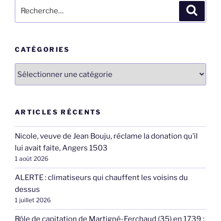
Recherche
Recher
pour
:
CATÉGORIES
Catégories
ARTICLES RÉCENTS
Nicole, veuve de Jean Bouju, réclame la donation qu’il
lui avait faite, Angers 1503
1 août 2026
ALERTE : climatiseurs qui chauffent les voisins du
dessus
1 juillet 2026
Rôle de capitation de Martigné-Ferchaud (35) en 1739 :