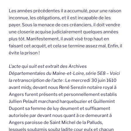
Les années précédentes il a accumulé, pour une raison
inconnue, les obligations, et il est incapable de les
payer. Sous la menace de ces créanciers, il doit vendre
une closerie acquise judiciairement quelques années
plus tôt. Manifestement, il avait visé trop haut en
faisant cet acquêt, et cela se termine assez mal. Enfin, il
évite la prison !
L’acte qui suit est extrait des Archives
Départementales du Maine-et-Loire, série 5E8 – Voici
la retranscription de l’acte
: Le mercredi 30 juin 1610
avant midy, devant nous René Serezin notaire royal à
Angers furent présents et personnellement establis
Jullien Pelault marchand harquebuzier et Guillemint
Dupont sa femme de luy deument et suffisament
autorisée par devant nous quant à ce demeurant à
Angers paroisse de Saint Michel de la Palluds,
lesquels soubzmis soubz ladite cour eulx et chacun