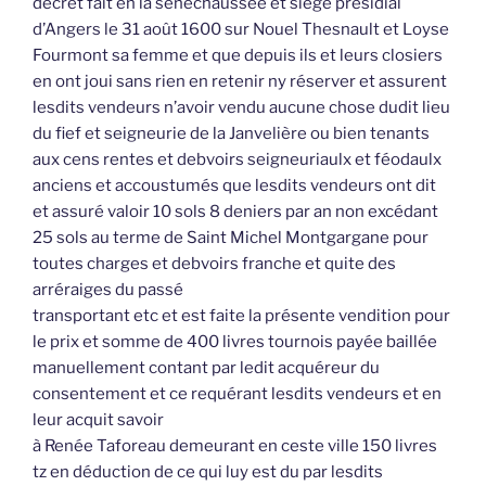
décret fait en la sénéchaussée et siège présidial
d’Angers le 31 août 1600 sur Nouel Thesnault et Loyse
Fourmont sa femme et que depuis ils et leurs closiers
en ont joui sans rien en retenir ny réserver et assurent
lesdits vendeurs n’avoir vendu aucune chose dudit lieu
du fief et seigneurie de la Janvelière ou bien tenants
aux cens rentes et debvoirs seigneuriaulx et féodaulx
anciens et accoustumés que lesdits vendeurs ont dit
et assuré valoir 10 sols 8 deniers par an non excédant
25 sols au terme de Saint Michel Montgargane pour
toutes charges et debvoirs franche et quite des
arréraiges du passé
transportant etc et est faite la présente vendition pour
le prix et somme de 400 livres tournois payée baillée
manuellement contant par ledit acquéreur du
consentement et ce requérant lesdits vendeurs et en
leur acquit savoir
à Renée Taforeau demeurant en ceste ville 150 livres
tz en déduction de ce qui luy est du par lesdits