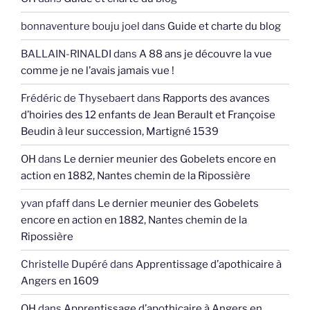
bonnaventure bouju joel
dans
Guide et charte du blog
BALLAIN-RINALDI
dans
A 88 ans je découvre la vue
comme je ne l’avais jamais vue !
Frédéric de Thysebaert
dans
Rapports des avances
d’hoiries des 12 enfants de Jean Berault et Françoise
Beudin à leur succession, Martigné 1539
OH
dans
Le dernier meunier des Gobelets encore en
action en 1882, Nantes chemin de la Ripossière
yvan pfaff
dans
Le dernier meunier des Gobelets
encore en action en 1882, Nantes chemin de la
Ripossière
Christelle Dupéré
dans
Apprentissage d’apothicaire à
Angers en 1609
OH
dans
Apprentissage d’apothicaire à Angers en