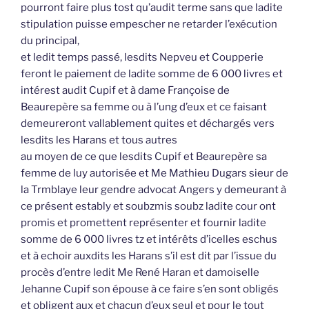
pourront faire plus tost qu’audit terme sans que ladite
stipulation puisse empescher ne retarder l’exécution
du principal,
et ledit temps passé, lesdits Nepveu et Coupperie
feront le paiement de ladite somme de 6 000 livres et
intérest audit Cupif et à dame Françoise de
Beaurepère sa femme ou à l’ung d’eux et ce faisant
demeureront vallablement quites et déchargés vers
lesdits les Harans et tous autres
au moyen de ce que lesdits Cupif et Beaurepère sa
femme de luy autorisée et Me Mathieu Dugars sieur de
la Trmblaye leur gendre advocat Angers y demeurant à
ce présent estably et soubzmis soubz ladite cour ont
promis et promettent représenter et fournir ladite
somme de 6 000 livres tz et intérêts d’icelles eschus
et à echoir auxdits les Harans s’il est dit par l’issue du
procès d’entre ledit Me René Haran et damoiselle
Jehanne Cupif son épouse à ce faire s’en sont obligés
et obligent aux et chacun d’eux seul et pour le tout