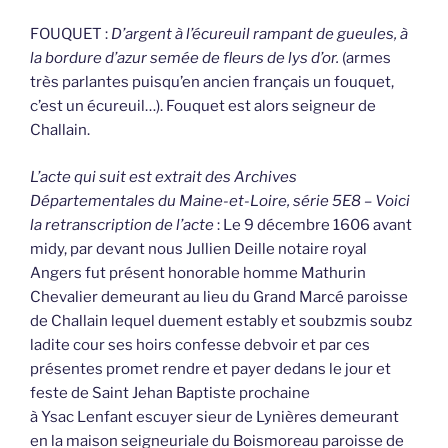
FOUQUET :
D’argent à l’écureuil rampant de gueules, à
la bordure d’azur semée de fleurs de lys d’or.
(armes
très parlantes puisqu’en ancien français un fouquet,
c’est un écureuil…). Fouquet est alors seigneur de
Challain.
L’acte qui suit est extrait des Archives
Départementales du Maine-et-Loire, série 5E8 – Voici
la retranscription de l’acte
: Le 9 décembre 1606 avant
midy, par devant nous Jullien Deille notaire royal
Angers fut présent honorable homme Mathurin
Chevalier demeurant au lieu du Grand Marcé paroisse
de Challain lequel duement estably et soubzmis soubz
ladite cour ses hoirs confesse debvoir et par ces
présentes promet rendre et payer dedans le jour et
feste de Saint Jehan Baptiste prochaine
à Ysac Lenfant escuyer sieur de Lynières demeurant
en la maison seigneuriale du Boismoreau paroisse de