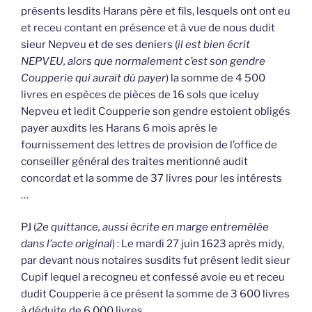
présents lesdits Harans père et fils, lesquels ont ont eu
et receu contant en présence et à vue de nous dudit
sieur Nepveu et de ses deniers (
il est bien écrit
NEPVEU, alors que normalement c’est son gendre
Coupperie qui aurait dû payer
) la somme de 4 500
livres en espèces de pièces de 16 sols que iceluy
Nepveu et ledit Coupperie son gendre estoient obligés
payer auxdits les Harans 6 mois après le
fournissement des lettres de provision de l’office de
conseiller général des traites mentionné audit
concordat et la somme de 37 livres pour les intérests
…
PJ (
2e quittance, aussi écrite en marge entremêlée
dans l’acte original
) : Le mardi 27 juin 1623 après midy,
par devant nous notaires susdits fut présent ledit sieur
Cupif lequel a recogneu et confessé avoie eu et receu
dudit Coupperie à ce présent la somme de 3 600 livres
à déduite de 6 000 livres