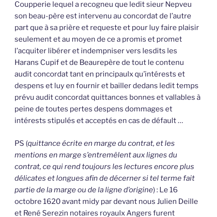
Coupperie lequel a recogneu que ledit sieur Nepveu
son beau-père est intervenu au concordat de l’autre
part que à sa prière et requeste et pour luy faire plaisir
seulement et au moyen de ce a promis et promet
l’acquiter libérer et indempniser vers lesdits les
Harans Cupif et de Beaurepère de tout le contenu
audit concordat tant en principaulx qu’intérests et
despens et luy en fournir et bailler dedans ledit temps
prévu audit concordat quittances bonnes et vallables à
peine de toutes pertes despens dommages et
intérests stipulés et acceptés en cas de défault …
PS (
quittance écrite en marge du contrat, et les
mentions en marge s’entremêlent aux lignes du
contrat, ce qui rend toujours les lectures encore plus
délicates et longues afin de décerner si tel terme fait
partie de la marge ou de la ligne d’origine
) : Le 16
octobre 1620 avant midy par devant nous Julien Deille
et René Serezin notaires royaulx Angers furent