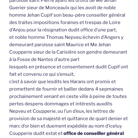
paroisse saint Pierre ayant les droits de Me Jehan
Guerier sieur de Monceaulx qui les avoit de noble
homme Jehan Cupif son beau-père conseiller général
des traites impositions foraines et trespas de Loire
d’Anjou pour la résignation dudit office d’une part,
et noble homme Thomas Nepveu échevin d’Angers y
demeurant paroisse saint Maurice et Me Jehan
Coupperie sieur de la Carisière son gendre demeurant
à la Fosse de Nantes d’autre part
lesquels en présence et consentement dudit Cupif ont
fait et convenu ce qui s’ensuit,
c’est à savoir que lesdits les Harans ont promis et
promettent de fournir et bailler dedans 4 sepmaines
prochainement venant en ceste ville à peine de toutes
pertes despens dommages et intérests auxdits
Nepveu et Coupperie, ou l’un d’eux, les lettres de
provision de sa majesté et quittance de quart denier et
marc d’or bien et duement expédiée au nom d’iceluy
Coupperie dudit estat et
office de conseiller général