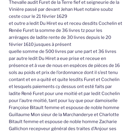
Thevalle audit Furet de la Terre fief et seigneurie de la
Vinière passé par devant Jehan Huet notaire soubz
ceste cour le 21 février 1629
et outre a ledit Du Hiret eu et receu desdits Cochelin et
Renée Furet la somme de 36 livres tz pour les
arrérages de ladite rente de 30 livres depuis le 20
février 1610 jusques à présent
quelle somme de 500 livres par une part et 36 livres
par autre ledit Du Hiret a eue prise et receue en
présence et à vue de nous en espèces de pièces de 16
sols au poids et prix de l’ordonnance dont il s’est tenu
contant et en a quité et quite lesdits Furet et Cochelin
et lesquels paiements cy dessus ont esté faits par
ladite René Furet pour une moitié et par ledit Cochelin
pour l’autre moitié, tant pour luy que pour damoiselle
Françoise Bitault femme et espouse de noble homme
Guillaume Mon sieur de la Marchanderye et Charlotte
Bitault femme et espouse de noble homme Zacharie
Gallichon recepveur général des traites d’Anjour ses