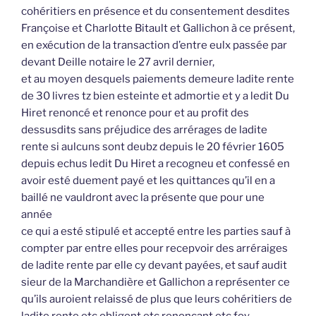
cohéritiers en présence et du consentement desdites
Françoise et Charlotte Bitault et Gallichon à ce présent,
en exécution de la transaction d’entre eulx passée par
devant Deille notaire le 27 avril dernier,
et au moyen desquels paiements demeure ladite rente
de 30 livres tz bien esteinte et admortie et y a ledit Du
Hiret renoncé et renonce pour et au profit des
dessusdits sans préjudice des arrérages de ladite
rente si aulcuns sont deubz depuis le 20 février 1605
depuis echus ledit Du Hiret a recogneu et confessé en
avoir esté duement payé et les quittances qu’il en a
baillé ne vauldront avec la présente que pour une
année
ce qui a esté stipulé et accepté entre les parties sauf à
compter par entre elles pour recepvoir des arréraiges
de ladite rente par elle cy devant payées, et sauf audit
sieur de la Marchandière et Gallichon a représenter ce
qu’ils auroient relaissé de plus que leurs cohéritiers de