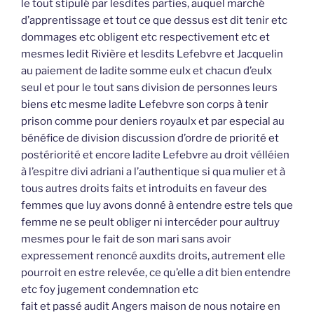
le tout stipulé par lesdites parties, auquel marché
d’apprentissage et tout ce que dessus est dit tenir etc
dommages etc obligent etc respectivement etc et
mesmes ledit Rivière et lesdits Lefebvre et Jacquelin
au paiement de ladite somme eulx et chacun d’eulx
seul et pour le tout sans division de personnes leurs
biens etc mesme ladite Lefebvre son corps à tenir
prison comme pour deniers royaulx et par especial au
bénéfice de division discussion d’ordre de priorité et
postériorité et encore ladite Lefebvre au droit vélléien
à l’espitre divi adriani a l’authentique si qua mulier et à
tous autres droits faits et introduits en faveur des
femmes que luy avons donné à entendre estre tels que
femme ne se peult obliger ni intercéder pour aultruy
mesmes pour le fait de son mari sans avoir
expressement renoncé auxdits droits, autrement elle
pourroit en estre relevée, ce qu’elle a dit bien entendre
etc foy jugement condemnation etc
fait et passé audit Angers maison de nous notaire en