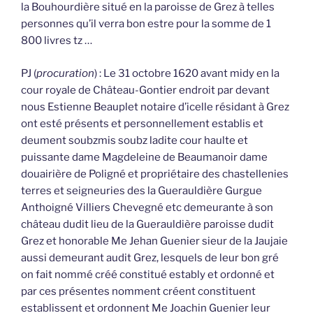
la Bouhourdière situé en la paroisse de Grez à telles
personnes qu’il verra bon estre pour la somme de 1
800 livres tz …
PJ (
procuration
) : Le 31 octobre 1620 avant midy en la
cour royale de Château-Gontier endroit par devant
nous Estienne Beauplet notaire d’icelle résidant à Grez
ont esté présents et personnellement establis et
deument soubzmis soubz ladite cour haulte et
puissante dame Magdeleine de Beaumanoir dame
douairière de Poligné et propriétaire des chastellenies
terres et seigneuries des la Guerauldière Gurgue
Anthoigné Villiers Chevegné etc demeurante à son
château dudit lieu de la Guerauldière paroisse dudit
Grez et honorable Me Jehan Guenier sieur de la Jaujaie
aussi demeurant audit Grez, lesquels de leur bon gré
on fait nommé créé constitué estably et ordonné et
par ces présentes nomment créent constituent
establissent et ordonnent Me Joachin Guenier leur