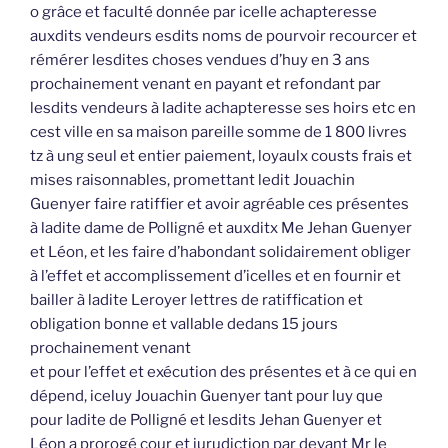
o grâce et faculté donnée par icelle achapteresse
auxdits vendeurs esdits noms de pourvoir recourcer et
rémérer lesdites choses vendues d’huy en 3 ans
prochainement venant en payant et refondant par
lesdits vendeurs à ladite achapteresse ses hoirs etc en
cest ville en sa maison pareille somme de 1 800 livres
tz à ung seul et entier paiement, loyaulx cousts frais et
mises raisonnables, promettant ledit Jouachin
Guenyer faire ratiffier et avoir agréable ces présentes
à ladite dame de Polligné et auxditx Me Jehan Guenyer
et Léon, et les faire d’habondant solidairement obliger
à l’effet et accomplissement d’icelles et en fournir et
bailler à ladite Leroyer lettres de ratiffication et
obligation bonne et vallable dedans 15 jours
prochainement venant
et pour l’effet et exécution des présentes et à ce qui en
dépend, iceluy Jouachin Guenyer tant pour luy que
pour ladite de Polligné et lesdits Jehan Guenyer et
Léon a prorogé cour et jurudiction par devant Mr le