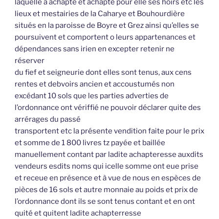
laquelle a achapté et achapte pour elle ses hoirs etc les
lieux et mestairies de la Caharye et Bouhourdière
situés en la paroisse de Boyre et Grez ainsi qu’elles se
poursuivent et comportent o leurs appartenances et
dépendances sans irien en excepter retenir ne
réserver
du fief et seigneurie dont elles sont tenus, aux cens
rentes et debvoirs ancien et accoustumés non
excédant 10 sols que les parties adverties de
l’ordonnance ont vériffié ne pouvoir déclarer quite des
arrérages du passé
transportent etc la présente vendition faite pour le prix
et somme de 1 800 livres tz payée et baillée
manuellement contant par ladite achapteresse auxdits
vendeurs esdits noms qui icelle somme ont eue prise
et receue en présence et à vue de nous en espèces de
pièces de 16 sols et autre monnaie au poids et prix de
l’ordonnance dont ils se sont tenus contant et en ont
quité et quitent ladite achapterresse