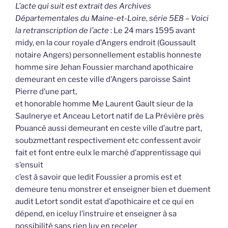
L’acte qui suit est extrait des Archives
Départementales du Maine-et-Loire, série 5E8 – Voici
la retranscription de l’acte
: Le 24 mars 1595 avant
midy, en la cour royale d’Angers endroit (Goussault
notaire Angers) personnellement establis honneste
homme sire Jehan Foussier marchand apothicaire
demeurant en ceste ville d’Angers paroisse Saint
Pierre d’une part,
et honorable homme Me Laurent Gault sieur de la
Saulnerye et Anceau Letort natif de La Prévière près
Pouancé aussi demeurant en ceste ville d’autre part,
soubzmettant respectivement etc confessent avoir
fait et font entre eulx le marché d’apprentissage qui
s’ensuit
c’est à savoir que ledit Foussier a promis est et
demeure tenu monstrer et enseigner bien et duement
audit Letort sondit estat d’apothicaire et ce qui en
dépend, en iceluy l’instruire et enseigner à sa
possibilité sans rien luy en receler