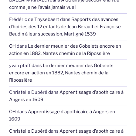
BALLAIN-RINALDI
dans
A 88 ans je découvre la vue
comme je ne l’avais jamais vue !
Frédéric de Thysebaert
dans
Rapports des avances
d’hoiries des 12 enfants de Jean Berault et Françoise
Beudin à leur succession, Martigné 1539
OH
dans
Le dernier meunier des Gobelets encore en
action en 1882, Nantes chemin de la Ripossière
yvan pfaff
dans
Le dernier meunier des Gobelets
encore en action en 1882, Nantes chemin de la
Ripossière
Christelle Dupéré
dans
Apprentissage d’apothicaire à
Angers en 1609
OH
dans
Apprentissage d’apothicaire à Angers en
1609
Christelle Dupéré
dans
Apprentissage d’apothicaire à