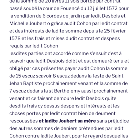
de la somme de 20 livres 11 sols portée par contrat
passé soubé la cour de Pouencé du 12 juillet 1572 pour
la vendition de 6 cordes de jardin par ledit Desbois et
Michelle Joubert o grâce audit Cohon par ledit contrat
et des intérests de ladite somme depuis le 25 février
1578 et les frais et mises dudit contrat et despens
requis par ledit Cohon
lesdites parties ont accordé comme s’ensuit c’est à
scavoir que ledit Desbois doibt et est demeuré tenu et
obligé par ces présentes payer audit Cohon la somme
de 15 escuz scavoir 8 escuz dedans la feste de Saint
Jehan Baptiste prochainement venant et la somme de
7 escuz dedans la st Berthelemy aussi prochainement
venant et ce faisant demoure ledit Desbois quite
desdits frais cy dessus despens et intérests et les
choses portes par ledit contrat bien de deument
rescoussées
et ladite Joubert sa mère
sans préjudice
des autres sommes de deniers prétendues par ledit
Cohon contre ladite Joubert pour le regard desquelles