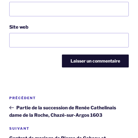
Site web
Navigation
Article
PRÉCÉDENT
de
précédent
Partie de la succession de Renée Cathelinais
l’article
dame de la Roche, Chazé-sur-Argos 1603
Article
SUIVANT
suivant