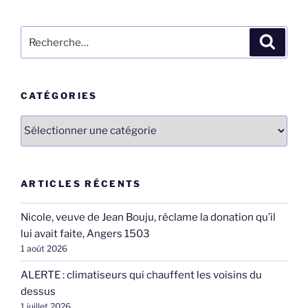
Recherche
Recher
pour
:
CATÉGORIES
Catégories
ARTICLES RÉCENTS
Nicole, veuve de Jean Bouju, réclame la donation qu’il
lui avait faite, Angers 1503
1 août 2026
ALERTE : climatiseurs qui chauffent les voisins du
dessus
1 juillet 2026