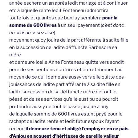
année eschera un an après ledit mariage et à continuer
etc à laquelle rente ledit Fonteneau admortira
toutefois et quantes que bon luy semblera
pour la
somme de 600 livres
à un seul payement (
c’est donc
un artisan assez aisé
)
moyennant quoy jouira de la part afférante à sadite fille
en la succession de ladite déffuncte Barbesore sa
mère
et demeure icelle Anne Fonteneau quitte vers sondit
père de ses pentions noritures et entretenement au
moyen de ce qu’il demeure aussy vers elle quitte des
jouissances de ladite part afférante à sa dite fille en
ladite succession de sa déffuncte mère de tout le
péssé et de ses services qu’elle eust pu ou pouroit
prétendre aussy de tout le passé jusque à huy
de laquelle somme de 600 livres estant payé pour le
rachapt de ladite rente et ledit futur espoux l’ayant
receue
il demeure tenu et obligé l’employer en ce pais
d’Anjou en acquest d’héritages de pareille valleur