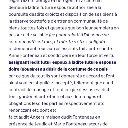
regard ilz ont dérogé et dérogent et à ceste fin
demeure ladite future espouze authorizée à la
poursuite desdits droictz et disposition de ses biens à
la réserve touttefois d’entrer en communaulté de
biens touttes fois et quantes que bon leur semblera en
passer acte vallable
(ce point relatif à l’absence de
communauté est rare, et mérite d’être souligné
)
et demeurent tous autres escripts faitz entre ladite
Anne Fonteneau et sondit père en leur force et vertu
assignant ledit futur espoux à ladite future espouse
doire (
douaire
) au désir de la coutume de ce pais
par ce que du tout ils sont demeurés d’accord et l’ont
ainsi voulleu stipullé et accepté, tellement que audit
contract de mariage et tout ce que dessus est dict
tenir garder et entretenir et aux dommages et
obligations lesdites parties respectivement etc
renonczant etc dont etc
faict audit Angers maison dudit Fonteneau en
présence de Jeudic et Marie Fonteneau sœurs de