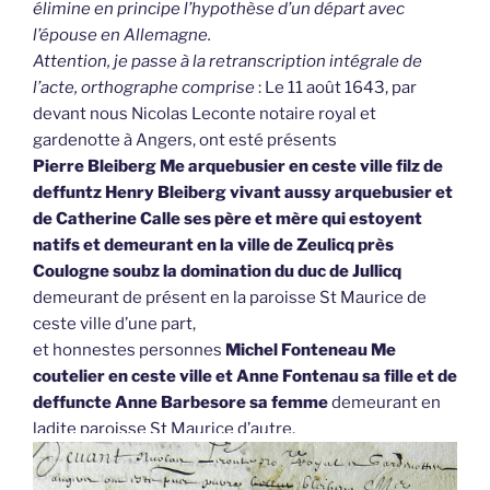
élimine en principe l’hypothèse d’un départ avec
l’épouse en Allemagne.
Attention, je passe à la retranscription intégrale de
l’acte, orthographe comprise
: Le 11 août 1643, par
devant nous Nicolas Leconte notaire royal et
gardenotte à Angers, ont esté présents
Pierre Bleiberg Me arquebusier en ceste ville filz de
deffuntz Henry Bleiberg vivant aussy arquebusier et
de Catherine Calle ses père et mère qui estoyent
natifs et demeurant en la ville de Zeulicq près
Coulogne soubz la domination du duc de Jullicq
demeurant de présent en la paroisse St Maurice de
ceste ville d’une part,
et honnestes personnes
Michel Fonteneau Me
coutelier en ceste ville et Anne Fontenau sa fille et de
deffuncte Anne Barbesore sa femme
demeurant en
ladite paroisse St Maurice d’autre,