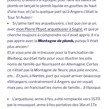
poudre
). D’ailleurs à l’époque, pour faire les balles de
plomb on lançait le plomb liquide en gouttes du haut
d’une tour, et j’ai lu quelque part qu’à Angers c’était la
Tour St Aubin !
Si j’aime tant les arquebusiers, c’est que j’en ai un,
avec
mon Pierre Poyet, arquebusier à Segré,
et que je
cherche toujours à comprendre où il avait appris. Il n’a
pas appris avec la
Montagne de plomb,
puisqu’il était
plus ancien !
Et je vous prie de m’excuser pour la francisation de
Bleiberg, qui était faite pour vous illustrer les jolis
noms de famille qui fleurissent en Allemagne. Certes
ce n’était pas la Montagne de fleurs, plus jolie encore…
etc… Et puis, à Nantes, port qui voyait arriver beaucoup
d’étrangers, contrairement à Angers, qui en voyait,
mais peu, on francisait les noms de famille… à l’époque.
L’arquebuse, arme à feu, a été remplacée vers 1570
par le mousquet, arme à feu portative des 16e et 17e