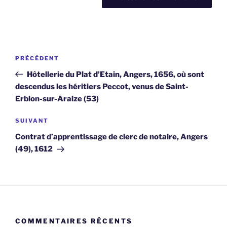
Navigation
Article
PRÉCÉDENT
de
précédent
Hôtellerie du Plat d’Etain, Angers, 1656, où sont
l’article
descendus les héritiers Peccot, venus de Saint-
Erblon-sur-Araize (53)
Article
SUIVANT
suivant
Contrat d’apprentissage de clerc de notaire, Angers
(49), 1612
COMMENTAIRES RÉCENTS