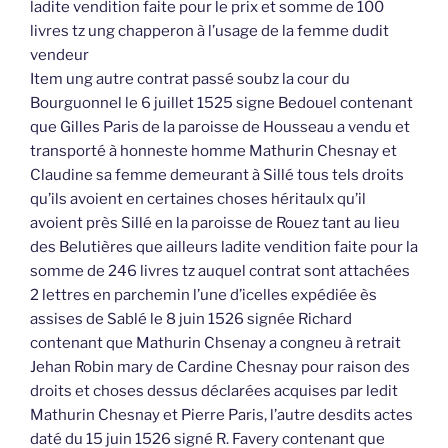
ladite vendition faite pour le prix et somme de 100
livres tz ung chapperon à l’usage de la femme dudit
vendeur
Item ung autre contrat passé soubz la cour du
Bourguonnel le 6 juillet 1525 signe Bedouel contenant
que Gilles Paris de la paroisse de Housseau a vendu et
transporté à honneste homme Mathurin Chesnay et
Claudine sa femme demeurant à Sillé tous tels droits
qu’ils avoient en certaines choses héritaulx qu’il
avoient près Sillé en la paroisse de Rouez tant au lieu
des Belutières que ailleurs ladite vendition faite pour la
somme de 246 livres tz auquel contrat sont attachées
2 lettres en parchemin l’une d’icelles expédiée ès
assises de Sablé le 8 juin 1526 signée Richard
contenant que Mathurin Chsenay a congneu à retrait
Jehan Robin mary de Cardine Chesnay pour raison des
droits et choses dessus déclarées acquises par ledit
Mathurin Chesnay et Pierre Paris, l’autre desdits actes
daté du 15 juin 1526 signé R. Favery contenant que