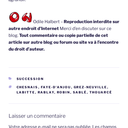
Odile Halbert –
Reproduction interdite sur
autre endroit d’Internet
Merci d’en discuter sur ce
blog.
Tout commentaire ou copie partielle de cet
article sur autre blog ou forum ou site va à l’encontre
du droit d’auteur.
CATÉGORIES
SUCCESSION
ÉTIQUETTES
CHESNAIS
,
FAYE-D'ANJOU
,
GREZ-NEUVILLE
,
LABITTE
,
RABLAY
,
ROBIN
,
SABLÉ
,
THOUARCÉ
Laisser un commentaire
Votre adresse e-mail ne sera pas publiée.
Les champs