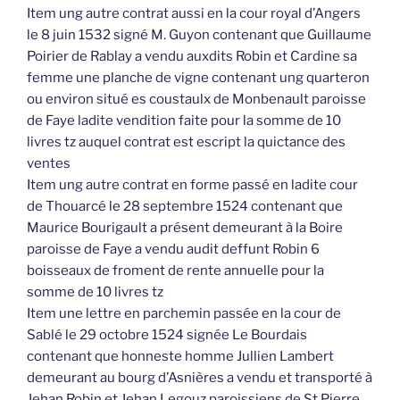
Item ung autre contrat aussi en la cour royal d’Angers
le 8 juin 1532 signé M. Guyon contenant que Guillaume
Poirier de Rablay a vendu auxdits Robin et Cardine sa
femme une planche de vigne contenant ung quarteron
ou environ situé es coustaulx de Monbenault paroisse
de Faye ladite vendition faite pour la somme de 10
livres tz auquel contrat est escript la quictance des
ventes
Item ung autre contrat en forme passé en ladite cour
de Thouarcé le 28 septembre 1524 contenant que
Maurice Bourigault a présent demeurant à la Boire
paroisse de Faye a vendu audit deffunt Robin 6
boisseaux de froment de rente annuelle pour la
somme de 10 livres tz
Item une lettre en parchemin passée en la cour de
Sablé le 29 octobre 1524 signée Le Bourdais
contenant que honneste homme Jullien Lambert
demeurant au bourg d’Asnières a vendu et transporté à
Jehan Robin et Jehan Legouz paroissiens de St Pierre