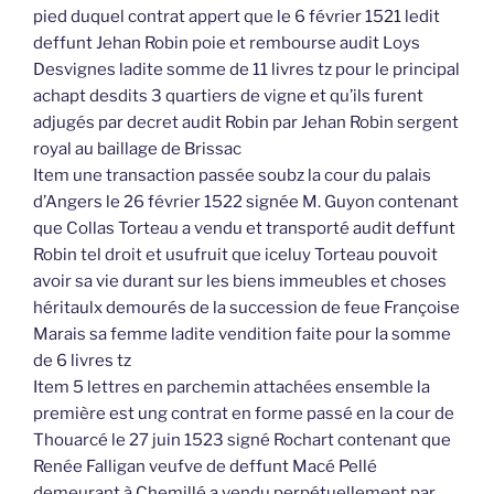
pied duquel contrat appert que le 6 février 1521 ledit
deffunt Jehan Robin poie et rembourse audit Loys
Desvignes ladite somme de 11 livres tz pour le principal
achapt desdits 3 quartiers de vigne et qu’ils furent
adjugés par decret audit Robin par Jehan Robin sergent
royal au baillage de Brissac
Item une transaction passée soubz la cour du palais
d’Angers le 26 février 1522 signée M. Guyon contenant
que Collas Torteau a vendu et transporté audit deffunt
Robin tel droit et usufruit que iceluy Torteau pouvoit
avoir sa vie durant sur les biens immeubles et choses
héritaulx demourés de la succession de feue Françoise
Marais sa femme ladite vendition faite pour la somme
de 6 livres tz
Item 5 lettres en parchemin attachées ensemble la
première est ung contrat en forme passé en la cour de
Thouarcé le 27 juin 1523 signé Rochart contenant que
Renée Falligan veufve de deffunt Macé Pellé
demeurant à Chemillé a vendu perpétuellement par