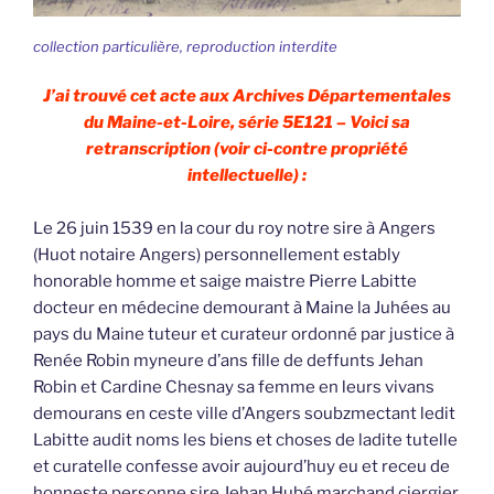
collection particulière, reproduction interdite
J’ai trouvé cet acte aux Archives Départementales
du Maine-et-Loire, série 5E121 – Voici sa
retranscription (voir ci-contre propriété
intellectuelle) :
Le 26 juin 1539 en la cour du roy notre sire à Angers
(Huot notaire Angers) personnellement estably
honorable homme et saige maistre Pierre Labitte
docteur en médecine demourant à Maine la Juhées au
pays du Maine tuteur et curateur ordonné par justice à
Renée Robin myneure d’ans fille de deffunts Jehan
Robin et Cardine Chesnay sa femme en leurs vivans
demourans en ceste ville d’Angers soubzmectant ledit
Labitte audit noms les biens et choses de ladite tutelle
et curatelle confesse avoir aujourd’huy eu et receu de
honneste personne sire Jehan Hubé marchand ciergier