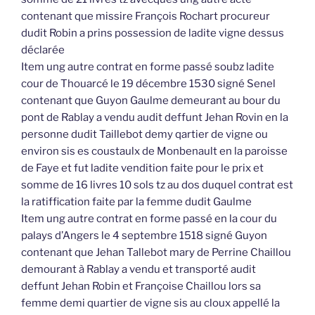
contenant que missire François Rochart procureur
dudit Robin a prins possession de ladite vigne dessus
déclarée
Item ung autre contrat en forme passé soubz ladite
cour de Thouarcé le 19 décembre 1530 signé Senel
contenant que Guyon Gaulme demeurant au bour du
pont de Rablay a vendu audit deffunt Jehan Rovin en la
personne dudit Taillebot demy qartier de vigne ou
environ sis es coustaulx de Monbenault en la paroisse
de Faye et fut ladite vendition faite pour le prix et
somme de 16 livres 10 sols tz au dos duquel contrat est
la ratiffication faite par la femme dudit Gaulme
Item ung autre contrat en forme passé en la cour du
palays d’Angers le 4 septembre 1518 signé Guyon
contenant que Jehan Tallebot mary de Perrine Chaillou
demourant à Rablay a vendu et transporté audit
deffunt Jehan Robin et Françoise Chaillou lors sa
femme demi quartier de vigne sis au cloux appellé la