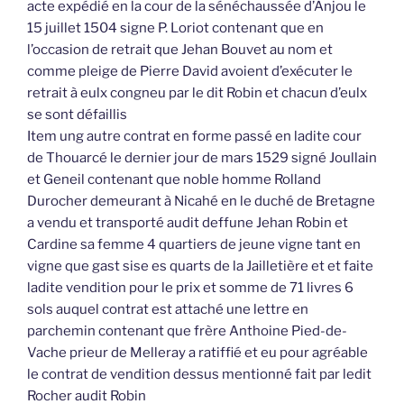
acte expédié en la cour de la sénéchaussée d’Anjou le
15 juillet 1504 signe P. Loriot contenant que en
l’occasion de retrait que Jehan Bouvet au nom et
comme pleige de Pierre David avoient d’exécuter le
retrait à eulx congneu par le dit Robin et chacun d’eulx
se sont défaillis
Item ung autre contrat en forme passé en ladite cour
de Thouarcé le dernier jour de mars 1529 signé Joullain
et Geneil contenant que noble homme Rolland
Durocher demeurant à Nicahé en le duché de Bretagne
a vendu et transporté audit deffune Jehan Robin et
Cardine sa femme 4 quartiers de jeune vigne tant en
vigne que gast sise es quarts de la Jailletière et et faite
ladite vendition pour le prix et somme de 71 livres 6
sols auquel contrat est attaché une lettre en
parchemin contenant que frère Anthoine Pied-de-
Vache prieur de Melleray a ratiffié et eu pour agréable
le contrat de vendition dessus mentionné fait par ledit
Rocher audit Robin