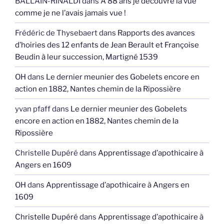
BALLAIN-RINALDI
dans
A 88 ans je découvre la vue
comme je ne l’avais jamais vue !
Frédéric de Thysebaert
dans
Rapports des avances
d’hoiries des 12 enfants de Jean Berault et Françoise
Beudin à leur succession, Martigné 1539
OH
dans
Le dernier meunier des Gobelets encore en
action en 1882, Nantes chemin de la Ripossière
yvan pfaff
dans
Le dernier meunier des Gobelets
encore en action en 1882, Nantes chemin de la
Ripossière
Christelle Dupéré
dans
Apprentissage d’apothicaire à
Angers en 1609
OH
dans
Apprentissage d’apothicaire à Angers en
1609
Christelle Dupéré
dans
Apprentissage d’apothicaire à