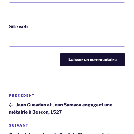
Site web
Navigation
Article
PRÉCÉDENT
de
précédent
Jean Guesdon et Jean Samson engagent une
l’article
métairie à Bescon, 1527
Article
SUIVANT
suivant