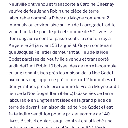
Neufville ont vendu et transporté à Cardine Chesnay
veufve de feu Jehan Robin une pièce de terre
labourable nommé la Pièce du Moyne contenant 2
journaulx ou environ sise au lieu de Lauregodet ladite
vendition faite pour le prix et somme de 50 livres tz
Item ung autre contrat passé soubz la cour du roy à
Angers le 24 janvier 1531 signé M. Guyon contenant
que Jacques Pelletier demeurant au lieu de la Noe
Godet paroisse de Neufville a vendu et transporté
audit deffunt Robin 10 boissellées de terre labourable
en ung tenant sises près les maison de la Noe Godet
avecques ung loppin de pré contenant 2 hommées et
demye situés près le pré nommé le Pré au Moyne audit
lieu de la Noe Goget Item (blanc) boisselées de terre
labourable en ung tenant sises en la grand pièce de
terre de davant lam aison de ladite Noe Godet et est
faite ladite vendition pour le prix et somme de 140
livres 3 sols 4 deniers auqul contrat est attaché une
quictance en parchemin datée du mardi 21 février