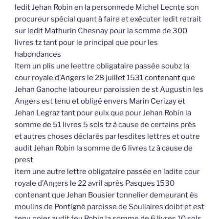
ledit Jehan Robin en la personnede Michel Lecnte son
procureur spécial quant à faire et exécuter ledit retrait
sur ledit Mathurin Chesnay pour la somme de 300
livres tz tant pour le principal que pour les
habondances
Item un plis une leettre obligataire passée soubz la
cour royale d’Angers le 28 juillet 1531 contenant que
Jehan Ganoche laboureur paroissien de st Augustin les
Angers est tenu et obligé envers Marin Cerizay et
Jehan Legraz tant pour eulx que pour Jehan Robin la
somme de 51 livres 5 sols tz à cause de certains prés
et autres choses déclarés par lesdites lettres et outre
audit Jehan Robin la somme de 6 livres tz à cause de
prest
item une autre lettre obligataire passée en ladite cour
royale d’Angers le 22 avril après Pasques 1530
contenant que Jehan Bousier tonnelier demeurant ès
moulins de Pontigné paroisse de Soullaires doibt et est
tenu poier audit feu Robin la somme de 6 livres 10 sols