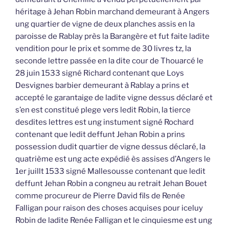
héritage à Jehan Robin marchand demeurant à Angers
ung quartier de vigne de deux planches assis en la
paroisse de Rablay près la Barangère et fut faite ladite
vendition pour le prix et somme de 30 livres tz, la
seconde lettre passée en la dite cour de Thouarcé le
28 juin 1533 signé Richard contenant que Loys
Desvignes barbier demeurant à Rablay a prins et
accepté le garantaige de ladite vigne dessus déclaré et
s’en est constitué plege vers ledit Robin, la tierce
desdites lettres est ung instument signé Rochard
contenant que ledit deffunt Jehan Robin a prins
possession dudit quartier de vigne dessus déclaré, la
quatrième est ung acte expédié ès assises d’Angers le
1er juillt 1533 signé Mallesousse contenant que ledit
deffunt Jehan Robin a congneu au retrait Jehan Bouet
comme procureur de Pierre David fils de Renée
Falligan pour raison des choses acquises pour iceluy
Robin de ladite Renée Falligan et le cinquiesme est ung