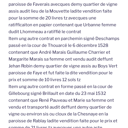
paroisse de Faverais avecques demy quartier de vigne
assis audit lieu de la Mouvette ladite vendition faite
pour la somme de 20 livres tz avecques une
ratifficaiton en papier contenant que Urbanne femme
dudit Lhommeau a ratiffié le contrat
Item ung autre contrat en parchemin signé Deschamps
passé en la cour de Thouarcé le 6 décembre 1528
contenant que André Marais Guillaume Charrier et
Margarite Marais sa femme ont vendu audit deffunt
Jehan Robin demy quartier de vigne assis au Boys Vert
paroisse de Faye et fut faite la dite vendition pour le
prix et somme de 10 livres 12 sols tz
Item ung autre contrat en forme passé en la cour de
Gillebourg signé Brillault en date du 23 mai 1532
contenant que René Pauveau et Marie sa femme ont
vendu et transporté audit deffunt demy quartier de
vigne ou environ sis ou cloux de la Chesnaye en la
paroisse de Rablay ladite vendition faite pour le prix et
somme de 21 livres tz avecques ung autre acte