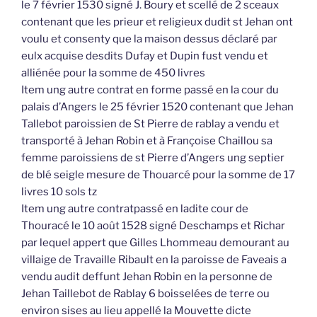
le 7 février 1530 signé J. Boury et scellé de 2 sceaux
contenant que les prieur et religieux dudit st Jehan ont
voulu et consenty que la maison dessus déclaré par
eulx acquise desdits Dufay et Dupin fust vendu et
alliénée pour la somme de 450 livres
Item ung autre contrat en forme passé en la cour du
palais d’Angers le 25 février 1520 contenant que Jehan
Tallebot paroissien de St Pierre de rablay a vendu et
transporté à Jehan Robin et à Françoise Chaillou sa
femme paroissiens de st Pierre d’Angers ung septier
de blé seigle mesure de Thouarcé pour la somme de 17
livres 10 sols tz
Item ung autre contratpassé en ladite cour de
Thouracé le 10 août 1528 signé Deschamps et Richar
par lequel appert que Gilles Lhommeau demourant au
villaige de Travaille Ribault en la paroisse de Faveais a
vendu audit deffunt Jehan Robin en la personne de
Jehan Taillebot de Rablay 6 boisselées de terre ou
environ sises au lieu appellé la Mouvette dicte