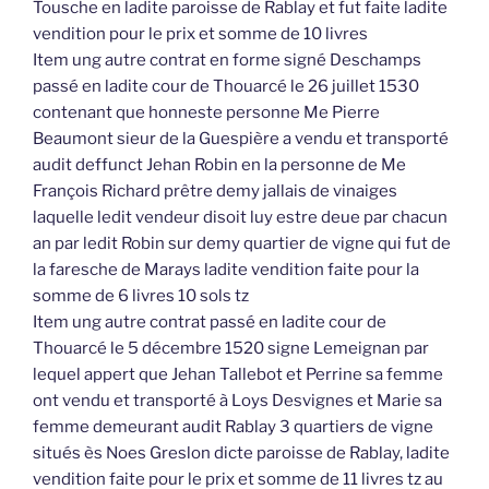
Tousche en ladite paroisse de Rablay et fut faite ladite
vendition pour le prix et somme de 10 livres
Item ung autre contrat en forme signé Deschamps
passé en ladite cour de Thouarcé le 26 juillet 1530
contenant que honneste personne Me Pierre
Beaumont sieur de la Guespière a vendu et transporté
audit deffunct Jehan Robin en la personne de Me
François Richard prêtre demy jallais de vinaiges
laquelle ledit vendeur disoit luy estre deue par chacun
an par ledit Robin sur demy quartier de vigne qui fut de
la faresche de Marays ladite vendition faite pour la
somme de 6 livres 10 sols tz
Item ung autre contrat passé en ladite cour de
Thouarcé le 5 décembre 1520 signe Lemeignan par
lequel appert que Jehan Tallebot et Perrine sa femme
ont vendu et transporté à Loys Desvignes et Marie sa
femme demeurant audit Rablay 3 quartiers de vigne
situés ès Noes Greslon dicte paroisse de Rablay, ladite
vendition faite pour le prix et somme de 11 livres tz au