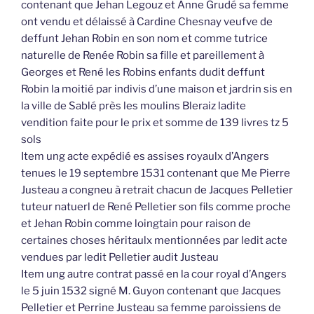
contenant que Jehan Legouz et Anne Grudé sa femme
ont vendu et délaissé à Cardine Chesnay veufve de
deffunt Jehan Robin en son nom et comme tutrice
naturelle de Renée Robin sa fille et pareillement à
Georges et René les Robins enfants dudit deffunt
Robin la moitié par indivis d’une maison et jardrin sis en
la ville de Sablé près les moulins Bleraiz ladite
vendition faite pour le prix et somme de 139 livres tz 5
sols
Item ung acte expédié es assises royaulx d’Angers
tenues le 19 septembre 1531 contenant que Me Pierre
Justeau a congneu à retrait chacun de Jacques Pelletier
tuteur natuerl de René Pelletier son fils comme proche
et Jehan Robin comme loingtain pour raison de
certaines choses héritaulx mentionnées par ledit acte
vendues par ledit Pelletier audit Justeau
Item ung autre contrat passé en la cour royal d’Angers
le 5 juin 1532 signé M. Guyon contenant que Jacques
Pelletier et Perrine Justeau sa femme paroissiens de