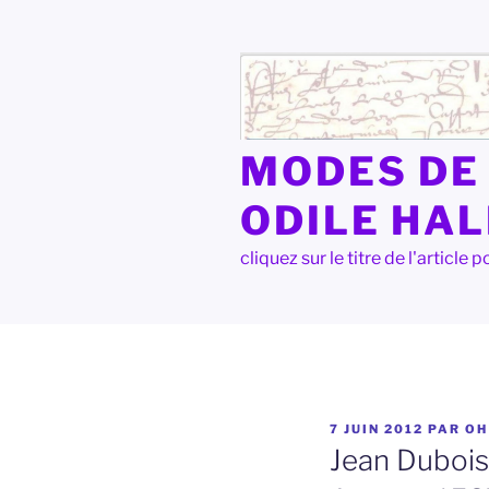
Aller
au
contenu
principal
MODES DE 
ODILE HA
cliquez sur le titre de l'articl
PUBLIÉ
7 JUIN 2012
PAR
OH
LE
Jean Dubois,