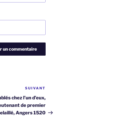
SUIVANT
Article
suivant
blés chez l’un d’eux,
ieutenant de premier
Delaillé, Angers 1520