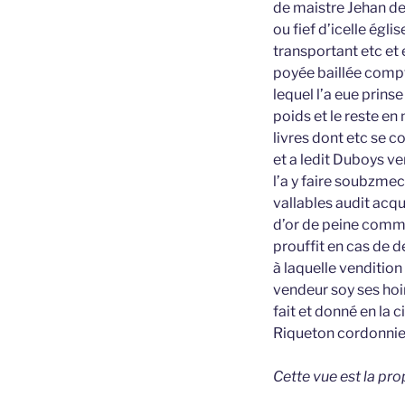
de maistre Jehan de
ou fief d’icelle égl
transportant etc et 
poyée baillée comp
lequel l’a eue prins
poids et le reste e
livres dont etc se c
et a ledit Duboys v
l’a y faire soubzmect
vallables audit acq
d’or de peine comm
prouffit en cas de 
à laquelle vendition
vendeur soy ses hoi
fait et donné en la 
Riqueton cordonnier
Cette vue est la pr