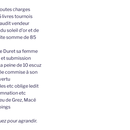
 toutes charges
 livres tournois
 audit vendeur
u soleil d’or et de
adite somme de 85
nne Duret sa femme
on et submission
la peine de 10 escuz
rée commise à son
vertu
es etc oblige ledit
emnation etc
lieu de Grez, Macé
oings
uez pour agrandir.