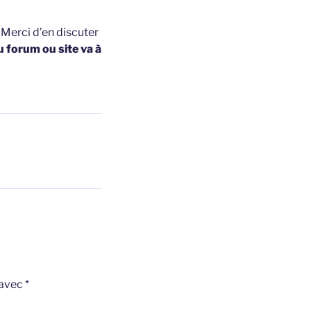
t
Merci d’en discuter
u forum ou site va à
 avec
*