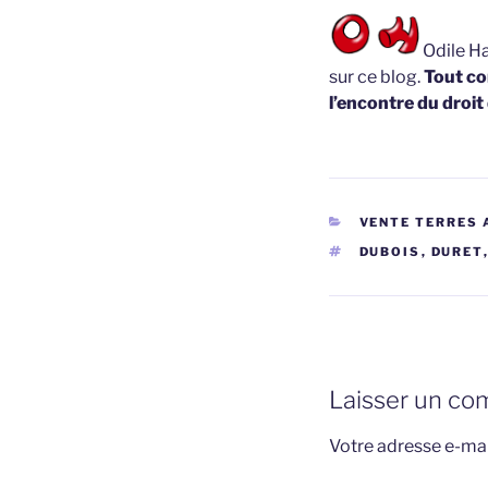
Odile Ha
sur ce blog.
Tout co
l’encontre du droit
CATÉGORIES
VENTE TERRES 
ÉTIQUETTES
DUBOIS
,
DURET
Laisser un co
Votre adresse e-mai