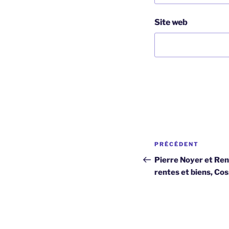
Site web
Navigation
Article
PRÉCÉDENT
de
précédent
Pierre Noyer et Re
rentes et biens, Co
l’article