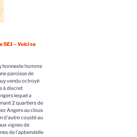
e 5E1 – Voici sa
ably honneste homme
ne paroisse de
’huy vendu octroyé
 à discret
Angers lequel a
enant 2 quartiers de
 lez Angers au cloux
n d’autre cousté au
aux vignes de
gnes de l’apbendelle