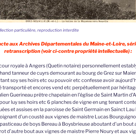
llection particulière, reproduction interdite
 acte aux Archives Départementales du Maine-et-Loire, séri
retranscription (voir ci-contre propriété intellectuelle) :
 cour royale à Angers (Quetin notaire) personnellement est
and tanneur de cuyrs demourant au bourg de Grez sur Maien
ant soy ses hoirs etc ou pouvoir etc confesse avoir aujourd
é transporté et encores vend etc perpétuellement par héritage
ien Guerineau prêtre chapelain en l’église de Saint Martin d’
pour luy ses hoirs etc 6 planches de vigne en ung tenant cont
uées et assises en la paroisse de Saint Germain en Sainct Lau
oignant d’un cousté aux vignes de maistre Lucas Bourguigno
pasticeau de boys Bereau à Boysbrieuse aboutant d’un bout 
ot d’autre bout aux vignes de maistre Pierre Noury et aux vi