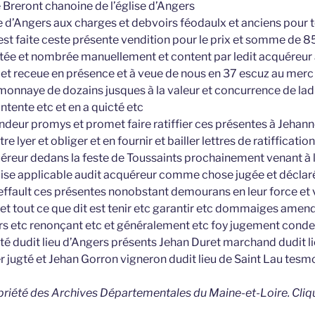
 Breront chanoine de l’église d’Angers
ise d’Angers aux charges et debvoirs féodaulx et anciens pour
est faite ceste présente vendition pour le prix et somme de 85
tée et nombrée manuellement et content par ledit acquéreur
e et receue en présence et à veue de nous en 37 escuz au merc d
n monnaye de dozains jusques à la valeur et concurrence de l
ontente etc et en a quicté etc
endeur promys et promet faire ratiffier ces présentes à Jeha
re lyer et obliger et en fournir et bailler lettres de ratifficati
uéreur dedans la feste de Toussaints prochainement venant à 
ise applicable audit acquéreur comme chose jugée et décla
deffault ces présentes nonobstant demourans en leur force et 
 et tout ce que dit est tenir etc garantir etc dommaiges amend
rs etc renonçant etc et généralement etc foy jugement cond
cité dudit lieu d’Angers présents Jehan Duret marchand dudit 
 jugté et Jehan Gorron vigneron dudit lieu de Saint Lau tesm
opriété des Archives Départementales du Maine-et-Loire. Cliq