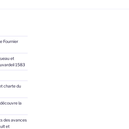
e Fournier
ueau et
Juvardeil 1583
et charte du
 découvre la
ts des avances
ult et