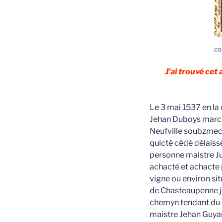
co
J’ai trouvé cet
Le 3 mai 1537 en la
Jehan Duboys march
Neufville soubzmect
quicté cédé délaiss
personne maistre Jul
achacté et achacte 
vigne ou environ sit
de Chasteaupenne j
chemyn tendant du 
maistre Jehan Guyar