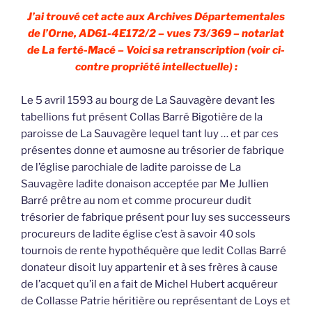
J’ai trouvé cet acte aux Archives Départementales
de l’Orne, AD61-4E172/2 – vues 73/369 – notariat
de La ferté-Macé – Voici sa retranscription (voir ci-
contre propriété intellectuelle) :
Le 5 avril 1593 au bourg de La Sauvagère devant les
tabellions fut présent Collas Barré Bigotière de la
paroisse de La Sauvagère lequel tant luy … et par ces
présentes donne et aumosne au trésorier de fabrique
de l’église parochiale de ladite paroisse de La
Sauvagère ladite donaison acceptée par Me Jullien
Barré prêtre au nom et comme procureur dudit
trésorier de fabrique présent pour luy ses successeurs
procureurs de ladite église c’est à savoir 40 sols
tournois de rente hypothéquère que ledit Collas Barré
donateur disoit luy appartenir et à ses frères à cause
de l’acquet qu’il en a fait de Michel Hubert acquéreur
de Collasse Patrie héritière ou représentant de Loys et