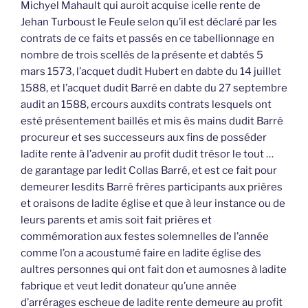
Michyel Mahault qui auroit acquise icelle rente de
Jehan Turboust le Feule selon qu’il est déclaré par les
contrats de ce faits et passés en ce tabellionnage en
nombre de trois scellés de la présente et dabtés 5
mars 1573, l’acquet dudit Hubert en dabte du 14 juillet
1588, et l’acquet dudit Barré en dabte du 27 septembre
audit an 1588, ercours auxdits contrats lesquels ont
esté présentement baillés et mis ès mains dudit Barré
procureur et ses successeurs aux fins de posséder
ladite rente à l’advenir au profit dudit trésor le tout …
de garantage par ledit Collas Barré, et est ce fait pour
demeurer lesdits Barré frères participants aux prières
et oraisons de ladite église et que à leur instance ou de
leurs parents et amis soit fait prières et
commémoration aux festes solemnelles de l’année
comme l’on a acoustumé faire en ladite église des
aultres personnes qui ont fait don et aumosnes à ladite
fabrique et veut ledit donateur qu’une année
d’arrérages escheue de ladite rente demeure au profit