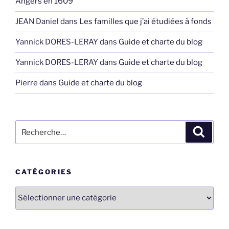
Angers en 1609
JEAN Daniel
dans
Les familles que j’ai étudiées à fonds
Yannick DORES-LERAY
dans
Guide et charte du blog
Yannick DORES-LERAY
dans
Guide et charte du blog
Pierre
dans
Guide et charte du blog
Recherche
Recher
pour
:
CATÉGORIES
Catégories