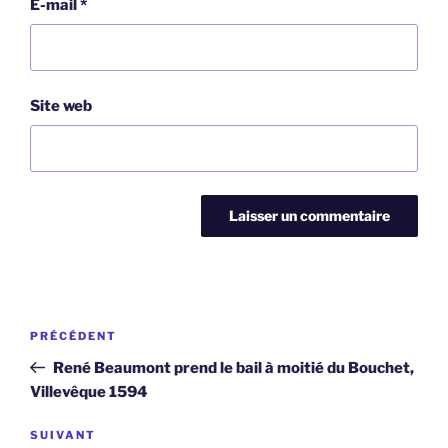
E-mail
*
Site web
Navigation
Article
PRÉCÉDENT
de
précédent
René Beaumont prend le bail à moitié du Bouchet,
l’article
Villevêque 1594
Article
SUIVANT