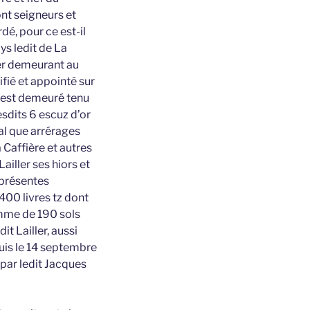
ont seigneurs et
dé, pour ce est-il
ys ledit de La
ler demeurant au
fié et appointé sur
t est demeuré tenu
esdits 6 escuz d’or
pal que arrérages
 Caffière et autres
Lailler ses hiors et
 présentes
400 livres tz dont
somme de 190 sols
it Lailler, aussi
puis le 14 septembre
 par ledit Jacques