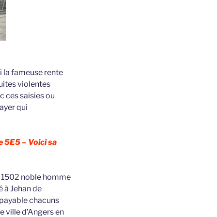
i la fameuse rente
uites violentes
c ces saisies ou
payer qui
e 5E5 – Voici sa
ars 1502 noble homme
é à Jehan de
e payable chacuns
e ville d’Angers en