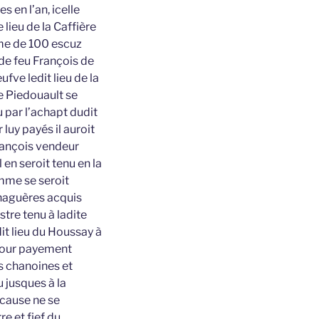
 en l’an, icelle
 lieu de la Caffière
mme de 100 escuz
 de feu François de
ufve ledit lieu de la
e Piedouault se
u par l’achapt dudit
luy payés il auroit
François vendeur
 en seroit tenu en la
mme se seroit
 naguères acquis
stre tenu à ladite
t lieu du Houssay à
t pour payement
es chanoines et
u jusques à la
 cause ne se
re et fief du