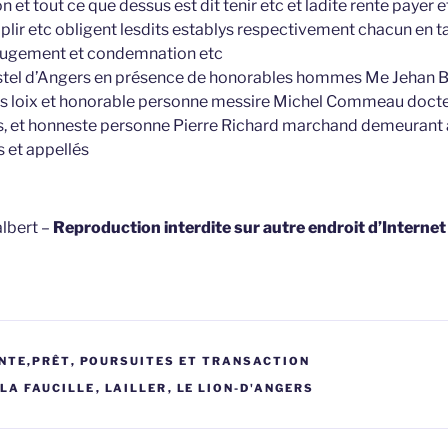
on et tout ce que dessus est dit tenir etc et ladite rente payer 
lir etc obligent lesdits establys respectivement chacun en ta
 jugement et condemnation etc
astel d’Angers en présence de honorables hommes Me Jehan B
ès loix et honorable personne messire Michel Commeau docte
rs, et honneste personne Pierre Richard marchand demeurant
s et appellés
lbert –
Reproduction interdite sur autre endroit d’Interne
NTE,PRÊT
,
POURSUITES ET TRANSACTION
 LA FAUCILLE
,
LAILLER
,
LE LION-D'ANGERS