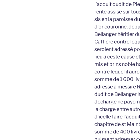
l’acquit dudit de Pi
rente assise sur tous
sis en la paroisse 
d’or couronne, depui
Bellanger héritier du
Caffière contre leq
seroient adressé pou
lieu à ceste cause e
mis et prins noble 
contre lequel il aur
somme de 1 600 livr
adressé à messire R
dudit de Bellanger la
decharge ne payemen
la charge entre autr
d’icelle faire l’acq
chapitre de st Mainbe
somme de 400 livres
puissent adresser con