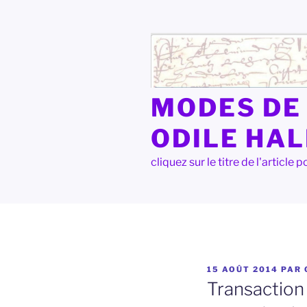
Aller
au
contenu
principal
MODES DE 
ODILE HA
cliquez sur le titre de l'articl
PUBLIÉ
15 AOÛT 2014
PAR
LE
Transaction 