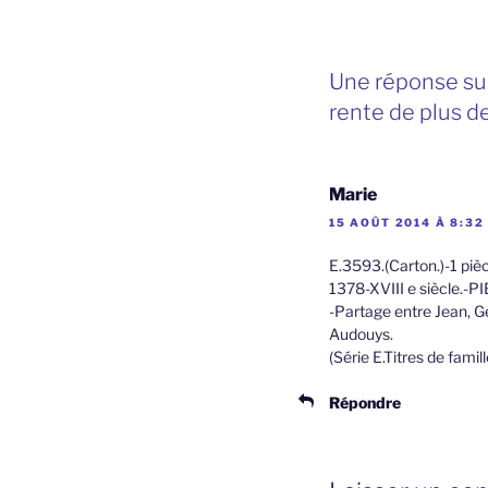
Une réponse sur 
rente de plus d
Marie
15 AOÛT 2014 À 8:32
E.3593.(Carton.)-1 piè
1378-XVIII e siècle.-
-Partage entre Jean, G
Audouys.
(Série E.Titres de famil
Répondre