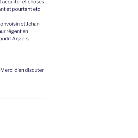
et acquiter et choses
nt et pourtant etc
onvoisin et Jehan
ur régent en
 audit Angers
t
Merci d’en discuter