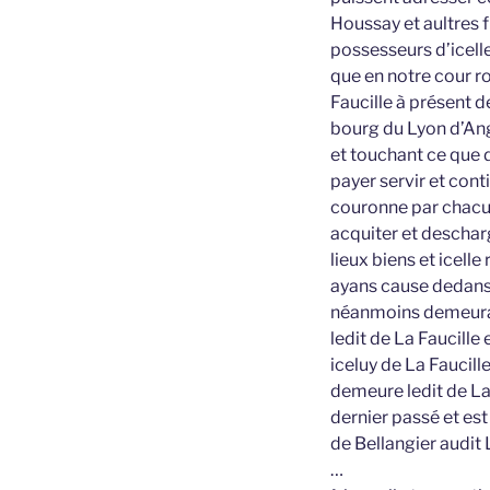
Houssay et aultres f
possesseurs d’icelle
que en notre cour r
Faucille à présent 
bourg du Lyon d’Ang
et touchant ce que d
payer servir et cont
couronne par chacuns
acquiter et descharg
lieux biens et icelle
ayans cause dedans 
néanmoins demeurans
ledit de La Faucille
iceluy de La Faucill
demeure ledit de La
dernier passé et est
de Bellangier audit L
…