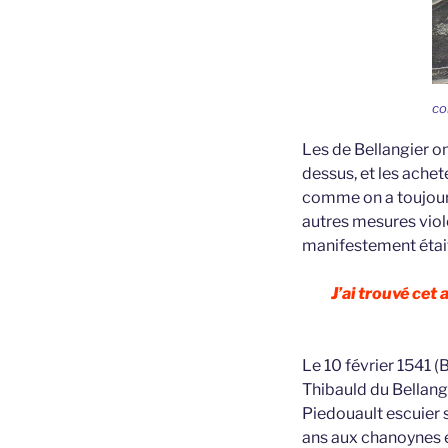
co
Les de Bellangier o
dessus, et les achet
comme on a toujours
autres mesures viole
manifestement était 
J’ai trouvé cet
Le 10 février 1541 
Thibauld du Bellang
Piedouault escuier 
ans aux chanoynes et