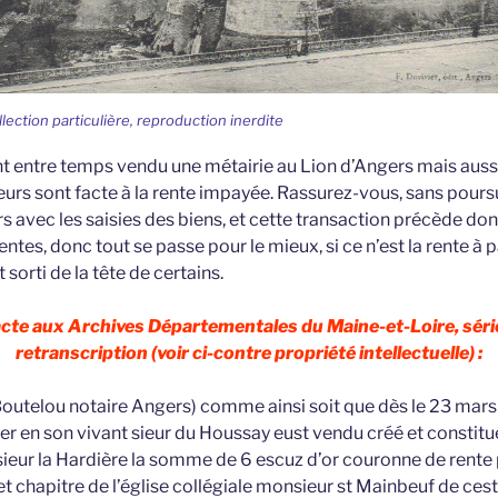
llection particulière, reproduction inerdite
nt entre temps vendu une métairie au Lion d’Angers mais auss
eurs sont facte à la rente impayée. Rassurez-vous, sans pours
 avec les saisies des biens, et cette transaction précède don
ntes, donc tout se passe pour le mieux, si ce n’est la rente à 
sorti de la tête de certains.
 acte aux Archives Départementales du Maine-et-Loire, séri
retranscription (voir ci-contre propriété intellectuelle) :
(Boutelou notaire Angers) comme ainsi soit que dès le 23 m
er en son vivant sieur du Houssay eust vendu créé et constitu
sieur la Hardière la somme de 6 escuz d’or couronne de rent
 chapitre de l’église collégiale monsieur st Mainbeuf de cest