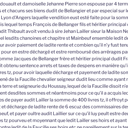
edouault et damoiselle Jehanne Pierre son espouse par 4 termes
 et chacuns ses biens dudit de Bellangier et par especial sur le
du Lyon d’Angers laquelle vendition eust esté faite pour la so
s lequel temps François de Bellanger fils et héritier principal
dit Thibault avoit vendu à sire Jehan Lailler sieur la Maison Ne
uel lesdits chanoines et chapitre st Mainbeuf ensemble ledit d
r avoir paiement de ladite rente et combien qu’il n’y fust ten
t pour en estre déchargé et estre remboursé des arrérages par 
homme Jacques de Bellanger frère et héritier principal dudit 
oit obtenu sentence arrets et taxes de despens en manière qu’il
es tz, pour avoir laquelle décharge et payement de ladite so
ené de la Faucille chevalier seigneur dudit lieu comme ayant
 terre et seigneurie du Houssay, lequel de la Faucille disoit n’e
t desdites sommes et néantmoins pour ce qu’il a acquis ledi
es de payer audit Lailler la somme de 400 livres tz, il offroy
uit et décharge de ladite rente de 6 escuz des commissaires d
uf, et payer oultre audit Laillier sur ce qu’il luy peult estre de
 tz pourveu et moyennant que ledit Lailler ses hoirs et ayant
tre ledit de la Faucille ses hoirs etc ne pareillement sur la ter