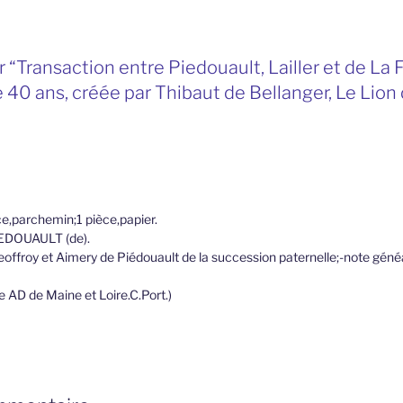
“Transaction entre Piedouault, Lailler et de La F
e 40 ans, créée par Thibaut de Bellanger, Le Lion
ce,parchemin;1 pièce,papier.
PIEDOUAULT (de).
eoffroy et Aimery de Piédouault de la succession paternelle;-note géné
le AD de Maine et Loire.C.Port.)