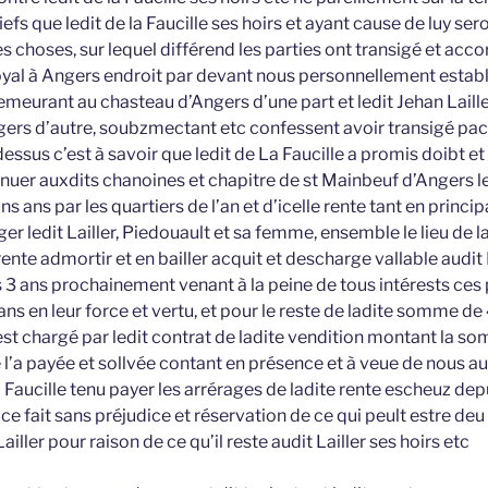
iefs que ledit de la Faucille ses hoirs et ayant cause de luy ser
s choses, sur lequel différend les parties ont transigé et accor
oyal à Angers endroit par devant nous personnellement establ
demeurant au chasteau d’Angers d’une part et ledit Jehan Lail
ers d’autre, soubzmectant etc confessent avoir transigé paci
essus c’est à savoir que ledit de La Faucille a promis doibt e
inuer auxdits chanoines et chapitre de st Mainbeuf d’Angers l
 ans par les quartiers de l’an et d’icelle rente tant en princi
er ledit Lailler, Piedouault et sa femme, ensemble le lieu de la
 rente admortir et en bailler acquit et descharge vallable audit 
3 ans prochainement venant à la peine de tous intérests ces
 en leur force et vertu, et pour le reste de ladite somme de 
 est chargé par ledit contrat de ladite vendition montant la 
e l’a payée et sollvée contant en présence et à veue de nous aud
 Faucille tenu payer les arrérages de ladite rente escheuz de
 ce fait sans préjudice et réservation de ce qui peult estre deu
ailler pour raison de ce qu’il reste audit Lailler ses hoirs etc