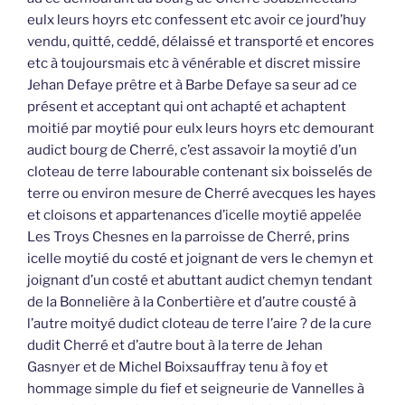
eulx leurs hoyrs etc confessent etc avoir ce jourd’huy
vendu, quitté, ceddé, délaissé et transporté et encores
etc à toujoursmais etc à vénérable et discret missire
Jehan Defaye prêtre et à Barbe Defaye sa seur ad ce
présent et acceptant qui ont achapté et achaptent
moitié par moytié pour eulx leurs hoyrs etc demourant
audict bourg de Cherré, c’est assavoir la moytié d’un
cloteau de terre labourable contenant six boisselés de
terre ou environ mesure de Cherré avecques les hayes
et cloisons et appartenances d’icelle moytié appelée
Les Troys Chesnes en la parroisse de Cherré, prins
icelle moytié du costé et joignant de vers le chemyn et
joignant d’un costé et abuttant audict chemyn tendant
de la Bonnelière à la Conbertière et d’autre cousté à
l’autre moityé dudict cloteau de terre l’aire ? de la cure
dudit Cherré et d’autre bout à la terre de Jehan
Gasnyer et de Michel Boixsauffray tenu à foy et
hommage simple du fief et seigneurie de Vannelles à