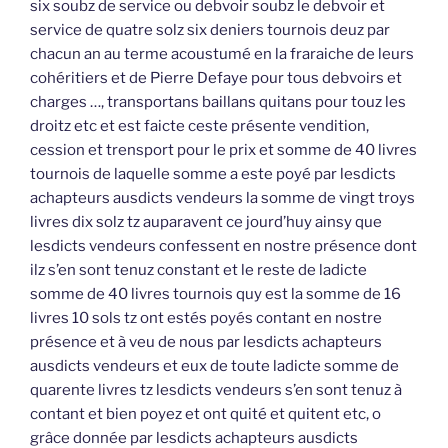
six soubz de service ou debvoir soubz le debvoir et
service de quatre solz six deniers tournois deuz par
chacun an au terme acoustumé en la fraraiche de leurs
cohéritiers et de Pierre Defaye pour tous debvoirs et
charges …, transportans baillans quitans pour touz les
droitz etc et est faicte ceste présente vendition,
cession et trensport pour le prix et somme de 40 livres
tournois de laquelle somme a este poyé par lesdicts
achapteurs ausdicts vendeurs la somme de vingt troys
livres dix solz tz auparavent ce jourd’huy ainsy que
lesdicts vendeurs confessent en nostre présence dont
ilz s’en sont tenuz constant et le reste de ladicte
somme de 40 livres tournois quy est la somme de 16
livres 10 sols tz ont estés poyés contant en nostre
présence et à veu de nous par lesdicts achapteurs
ausdicts vendeurs et eux de toute ladicte somme de
quarente livres tz lesdicts vendeurs s’en sont tenuz à
contant et bien poyez et ont quité et quitent etc, o
grâce donnée par lesdicts achapteurs ausdicts