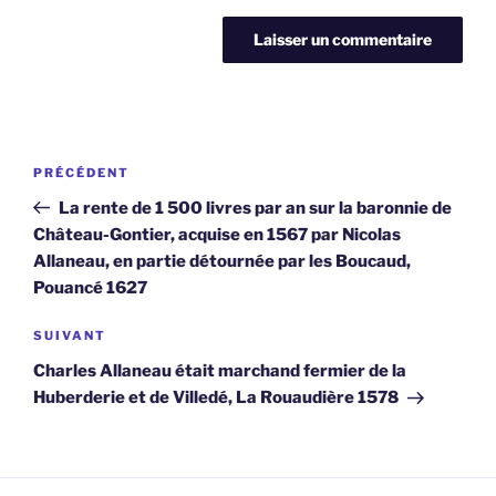
Navigation
Article
PRÉCÉDENT
de
précédent
La rente de 1 500 livres par an sur la baronnie de
l’article
Château-Gontier, acquise en 1567 par Nicolas
Allaneau, en partie détournée par les Boucaud,
Pouancé 1627
Article
SUIVANT
suivant
Charles Allaneau était marchand fermier de la
Huberderie et de Villedé, La Rouaudière 1578