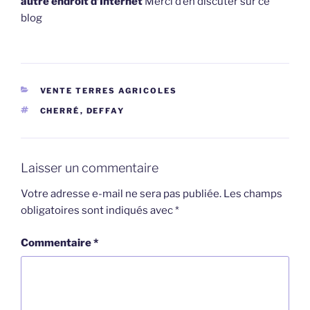
autre endroit d’Internet
Merci d’en discuter sur ce
blog
CATÉGORIES
VENTE TERRES AGRICOLES
ÉTIQUETTES
CHERRÉ
,
DEFFAY
Laisser un commentaire
Votre adresse e-mail ne sera pas publiée.
Les champs
obligatoires sont indiqués avec
*
Commentaire
*