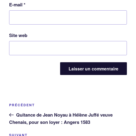
E-mail
*
Site web
Navigation
Article
PRÉCÉDENT
de
précédent
Quitance de Jean Noyau à Hélène Juffé veuve
l’article
Chenais, pour son loyer : Angers 1583
Article
SUIVANT