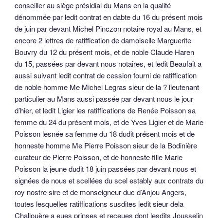
conseiller au siège présidial du Mans en la qualité
dénommée par ledit contrat en dabte du 16 du présent mois
de juin par devant Michel Pinczon notaire royal au Mans, et
encore 2 lettres de ratiffication de damoiselle Marguerite
Bouvry du 12 du présent mois, et de noble Claude Haren
du 15, passées par devant nous notaires, et ledit Beaufait a
aussi suivant ledit contrat de cession fourni de ratiffication
de noble homme Me Michel Legras sieur de la ? lieutenant
particulier au Mans aussi passée par devant nous le jour
d’hier, et ledit Ligier les ratiffications de Renée Poisson sa
femme du 24 du présent mois, et de Yves Ligier et de Marie
Poisson lesnée sa femme du 18 dudit présent mois et de
honneste homme Me Pierre Poisson sieur de la Bodinière
curateur de Pierre Poisson, et de honneste fille Marie
Poisson la jeune dudit 18 juin passées par devant nous et
signées de nous et scellées du scel estably aux contrats du
roy nostre sire et de monseigneur duc d’Anjou Angers,
toutes lesquelles ratiffications susdites ledit sieur dela
Challouère a eues prinses et receues dont lesdits Jousselin