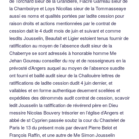
de Torchard sieur de la Grandière, Fiacre Garreau sieur de
la Chamboirye et Loys Nicollas sieur de la Tommasseaye
aussi es noms et qualités portées par ladite cession pour
raison droits et actions mentionnées par le contrat de
cession dait le 4 dudit mois de juin et suivant et comme
lesdits Jousselin, Beaufait et Ligier estoient tenus fournir de
ratiffication au moyen de l’absence dudit sieur de la
Chaberrye se sont adressés à honorable homme Me
Jehan Goureau conseiller du roy et de nosseigneurs en la
prévosté d’Angers auquel au moyen de l’absence susdite
ont fourni et baillé audit sieur de la Challouère lettres de
ratiffications de ladite cession dudit 4 juin dernier, et
vallables et en forme authentique deuement scellées et
expédiées des dénommés audit contrat de cession, scavoir
ledit Jousselin la ratiffication de révérend père en Dieu
messire Nicolas Bouvery trésorier en l’église d’Angers et
abbé de st Cyprien passée soubz la cour du Chastelet de
Paris le 13 du présent mois par devant Pierre Belot et
François Raffin, et une autre de Me Simon Jousselin