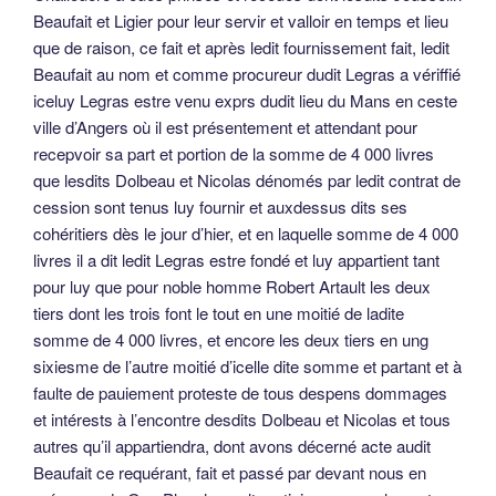
Beaufait et Ligier pour leur servir et valloir en temps et lieu
que de raison, ce fait et après ledit fournissement fait, ledit
Beaufait au nom et comme procureur dudit Legras a vériffié
iceluy Legras estre venu exprs dudit lieu du Mans en ceste
ville d’Angers où il est présentement et attendant pour
recepvoir sa part et portion de la somme de 4 000 livres
que lesdits Dolbeau et Nicolas dénomés par ledit contrat de
cession sont tenus luy fournir et auxdessus dits ses
cohéritiers dès le jour d’hier, et en laquelle somme de 4 000
livres il a dit ledit Legras estre fondé et luy appartient tant
pour luy que pour noble homme Robert Artault les deux
tiers dont les trois font le tout en une moitié de ladite
somme de 4 000 livres, et encore les deux tiers en ung
sixiesme de l’autre moitié d’icelle dite somme et partant et à
faulte de pauiement proteste de tous despens dommages
et intérests à l’encontre desdits Dolbeau et Nicolas et tous
autres qu’il appartiendra, dont avons décerné acte audit
Beaufait ce requérant, fait et passé par devant nous en