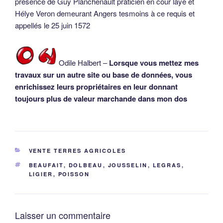
présence de Guy Planchenault praticien en cour laye et
Hélye Veron demeurant Angers tesmoins à ce requis et
appellés le 25 juin 1572
Odile Halbert –
Lorsque vous mettez mes
travaux sur un autre site ou base de données, vous
enrichissez leurs propriétaires en leur donnant
toujours plus de valeur marchande dans mon dos
CATÉGORIES
VENTE TERRES AGRICOLES
ÉTIQUETTES
BEAUFAIT
,
DOLBEAU
,
JOUSSELIN
,
LEGRAS
,
LIGIER
,
POISSON
Laisser un commentaire