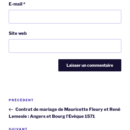
E-mail
*
Site web
Navigation
Article
PRÉCÉDENT
de
précédent
Contrat de mariage de Mauricette Fleury et René
l’article
Lemesle : Angers et Bourg l’Evêque 1571
Article
SUIVANT