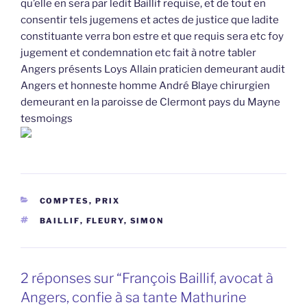
qu’elle en sera par ledit Baillif requise, et de tout en
consentir tels jugemens et actes de justice que ladite
constituante verra bon estre et que requis sera etc foy
jugement et condemnation etc fait à notre tabler
Angers présents Loys Allain praticien demeurant audit
Angers et honneste homme André Blaye chirurgien
demeurant en la paroisse de Clermont pays du Mayne
tesmoings
CATÉGORIES
COMPTES, PRIX
ÉTIQUETTES
BAILLIF
,
FLEURY
,
SIMON
2 réponses sur “François Baillif, avocat à
Angers, confie à sa tante Mathurine