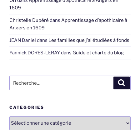
OH
dans
Apprentissage d’apothicaire à Angers en
1609
Christelle Dupéré
dans
Apprentissage d’apothicaire à
Angers en 1609
JEAN Daniel
dans
Les familles que j’ai étudiées à fonds
Yannick DORES-LERAY
dans
Guide et charte du blog
Recherche
Recher
pour
:
CATÉGORIES
Catégories