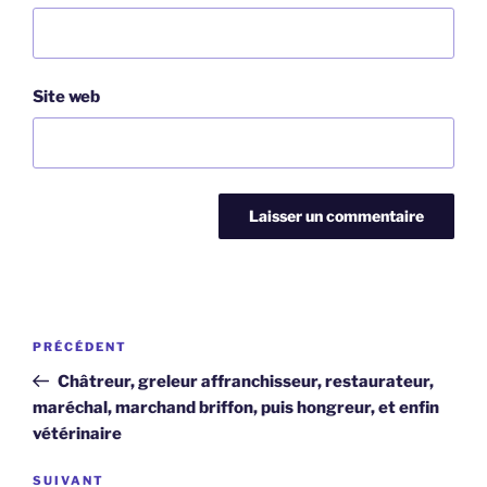
Site web
Navigation
Article
PRÉCÉDENT
de
précédent
Châtreur, greleur affranchisseur, restaurateur,
l’article
maréchal, marchand briffon, puis hongreur, et enfin
vétérinaire
Article
SUIVANT