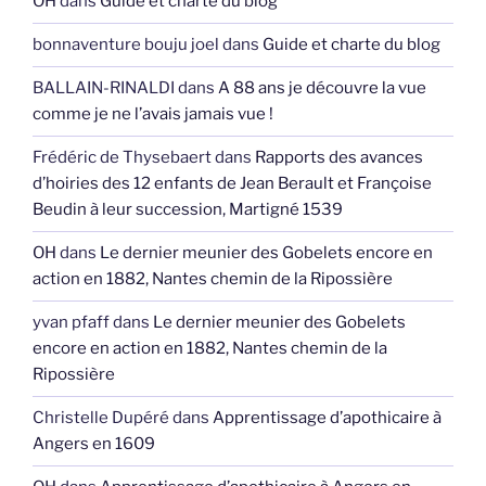
OH
dans
Guide et charte du blog
bonnaventure bouju joel
dans
Guide et charte du blog
BALLAIN-RINALDI
dans
A 88 ans je découvre la vue
comme je ne l’avais jamais vue !
Frédéric de Thysebaert
dans
Rapports des avances
d’hoiries des 12 enfants de Jean Berault et Françoise
Beudin à leur succession, Martigné 1539
OH
dans
Le dernier meunier des Gobelets encore en
action en 1882, Nantes chemin de la Ripossière
yvan pfaff
dans
Le dernier meunier des Gobelets
encore en action en 1882, Nantes chemin de la
Ripossière
Christelle Dupéré
dans
Apprentissage d’apothicaire à
Angers en 1609