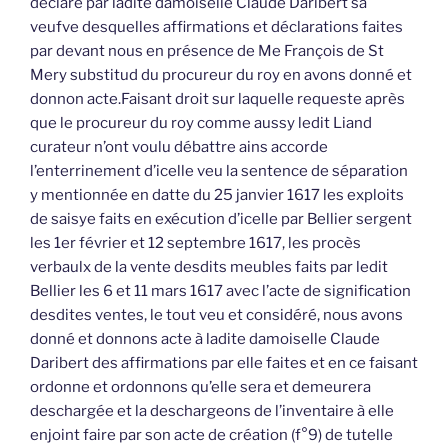
déclaré par ladite damoiselle Claude Daribert sa
veufve desquelles affirmations et déclarations faites
par devant nous en présence de Me François de St
Mery substitud du procureur du roy en avons donné et
donnon acte.Faisant droit sur laquelle requeste après
que le procureur du roy comme aussy ledit Liand
curateur n’ont voulu débattre ains accorde
l’enterrinement d’icelle veu la sentence de séparation
y mentionnée en datte du 25 janvier 1617 les exploits
de saisye faits en exécution d’icelle par Bellier sergent
les 1er février et 12 septembre 1617, les procès
verbaulx de la vente desdits meubles faits par ledit
Bellier les 6 et 11 mars 1617 avec l’acte de signification
desdites ventes, le tout veu et considéré, nous avons
donné et donnons acte à ladite damoiselle Claude
Daribert des affirmations par elle faites et en ce faisant
ordonne et ordonnons qu’elle sera et demeurera
deschargée et la deschargeons de l’inventaire à elle
enjoint faire par son acte de création (f°9) de tutelle