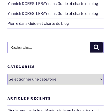
Yannick DORES-LERAY
dans
Guide et charte du blog
Yannick DORES-LERAY
dans
Guide et charte du blog
Pierre
dans
Guide et charte du blog
Recherche
Recher
pour
:
CATÉGORIES
Catégories
ARTICLES RÉCENTS
Nicole, veuve de Jean Bouju, réclame la donation qu’il