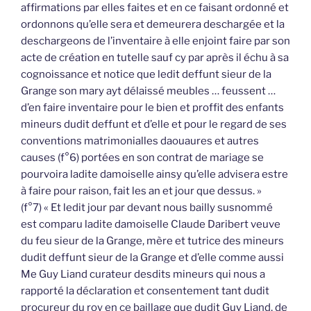
affirmations par elles faites et en ce faisant ordonné et
ordonnons qu’elle sera et demeurera deschargée et la
deschargeons de l’inventaire à elle enjoint faire par son
acte de création en tutelle sauf cy par après il échu à sa
cognoissance et notice que ledit deffunt sieur de la
Grange son mary ayt délaissé meubles … feussent …
d’en faire inventaire pour le bien et proffit des enfants
mineurs dudit deffunt et d’elle et pour le regard de ses
conventions matrimonialles daouaures et autres
causes (f°6) portées en son contrat de mariage se
pourvoira ladite damoiselle ainsy qu’elle advisera estre
à faire pour raison, fait les an et jour que dessus. »
(f°7) « Et ledit jour par devant nous bailly susnommé
est comparu ladite damoiselle Claude Daribert veuve
du feu sieur de la Grange, mère et tutrice des mineurs
dudit deffunt sieur de la Grange et d’elle comme aussi
Me Guy Liand curateur desdits mineurs qui nous a
rapporté la déclaration et consentement tant dudit
procureur du roy en ce baillage que dudit Guy Liand, de