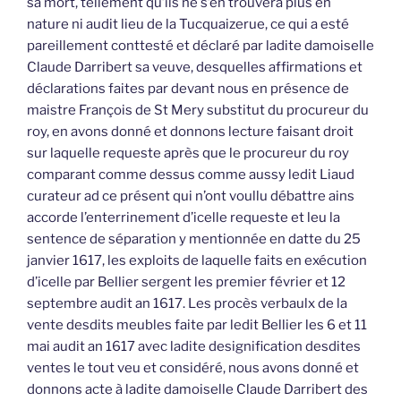
sa mort, tellement qu’ils ne s’en trouvera plus en
nature ni audit lieu de la Tucquaizerue, ce qui a esté
pareillement conttesté et déclaré par ladite damoiselle
Claude Darribert sa veuve, desquelles affirmations et
déclarations faites par devant nous en présence de
maistre François de St Mery substitut du procureur du
roy, en avons donné et donnons lecture faisant droit
sur laquelle requeste après que le procureur du roy
comparant comme dessus comme aussy ledit Liaud
curateur ad ce présent qui n’ont voullu débattre ains
accorde l’enterrinement d’icelle requeste et leu la
sentence de séparation y mentionnée en datte du 25
janvier 1617, les exploits de laquelle faits en exécution
d’icelle par Bellier sergent les premier février et 12
septembre audit an 1617. Les procès verbaulx de la
vente desdits meubles faite par ledit Bellier les 6 et 11
mai audit an 1617 avec ladite designification desdites
ventes le tout veu et considéré, nous avons donné et
donnons acte à ladite damoiselle Claude Darribert des