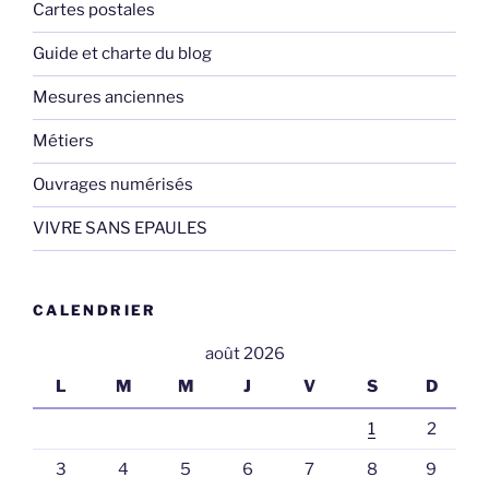
Cartes postales
Guide et charte du blog
Mesures anciennes
Métiers
Ouvrages numérisés
VIVRE SANS EPAULES
CALENDRIER
août 2026
L
M
M
J
V
S
D
1
2
3
4
5
6
7
8
9