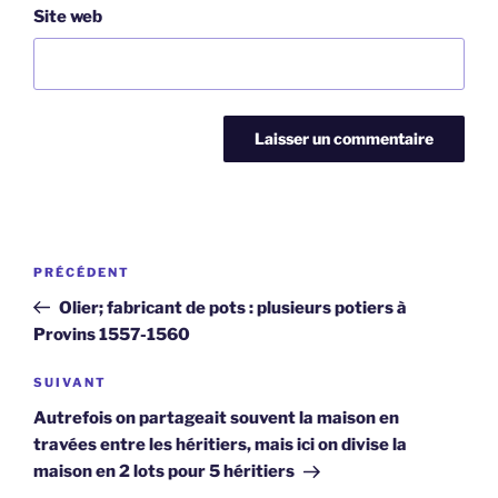
Site web
Navigation
Article
PRÉCÉDENT
de
précédent
Olier; fabricant de pots : plusieurs potiers à
l’article
Provins 1557-1560
Article
SUIVANT
suivant
Autrefois on partageait souvent la maison en
travées entre les héritiers, mais ici on divise la
maison en 2 lots pour 5 héritiers