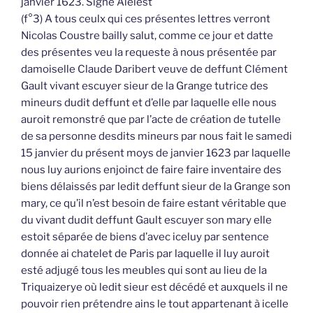
janvier 1623. Signé Alelest
(f°3) A tous ceulx qui ces présentes lettres verront
Nicolas Coustre bailly salut, comme ce jour et datte
des présentes veu la requeste à nous présentée par
damoiselle Claude Daribert veuve de deffunt Clément
Gault vivant escuyer sieur de la Grange tutrice des
mineurs dudit deffunt et d’elle par laquelle elle nous
auroit remonstré que par l’acte de création de tutelle
de sa personne desdits mineurs par nous fait le samedi
15 janvier du présent moys de janvier 1623 par laquelle
nous luy aurions enjoinct de faire faire inventaire des
biens délaissés par ledit deffunt sieur de la Grange son
mary, ce qu’il n’est besoin de faire estant véritable que
du vivant dudit deffunt Gault escuyer son mary elle
estoit séparée de biens d’avec iceluy par sentence
donnée ai chatelet de Paris par laquelle il luy auroit
esté adjugé tous les meubles qui sont au lieu de la
Triquaizerye où ledit sieur est décédé et auxquels il ne
pouvoir rien prétendre ains le tout appartenant à icelle