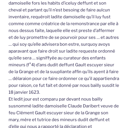
damoiselle fors les habits d’iceluy deffunt et son
cheval et partant qu’il n’est besoing de faire aulcun
inventaire, requéroit ladite damoiselle qu’il luy fust
comme comme créatrice de la remonstrance par elle à
nous dessus faite, laquelle elle est preste d’affermer
et de luy promettre de se pourvoir pour ses … et autres
… qui soy qu’elle advisera bon estre, surquoy avoys
aparavant que faire droit sur ladite requeste ordonné
qu’elle sera … signiffyée au curateur des enfants
mineurs (f°4) d’ans dudit deffunt Gault escuyer sieur
de la Grange et de la suupliante affin qu’ils ayent à faire
… délaraion pour ce faire ordonner ce qu’il appartiendra
pour raison, ce fut fait et donné par nous bailly susdit le
18 janvier 1623.
Et ledit jour est comparu par devant nous bailly
susnommé ladite damoiselle Claude Daribert veuve de
feu Clément Gault escuyer sieur de la Grange son
mary, mère et tutrice des mineurs dudit deffunt et
d’elle qui nous a rapporté la déclaration et