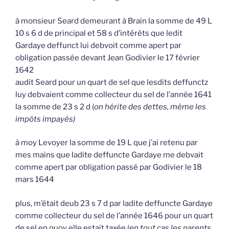
à monsieur Seard demeurant à Brain la somme de 49 L
10 s 6 d de principal et 58 s d’intérêts que ledit
Gardaye deffunct lui debvoit comme apert par
obligation passée devant Jean Godivier le 17 février
1642
audit Seard pour un quart de sel que lesdits deffunctz
luy debvaient comme collecteur du sel de l’année 1641
la somme de 23 s 2 d (
on hérite des dettes, même les
impôts impayés)
à moy Levoyer la somme de 19 L que j’ai retenu par
mes mains que ladite deffuncte Gardaye me debvait
comme apert par obligation passé par Godivier le 18
mars 1644
plus, m’était deub 23 s 7 d par ladite deffuncte Gardaye
comme collecteur du sel de l’année 1646 pour un quart
de sel en quoy elle estait taxée (
en tout cas les parents