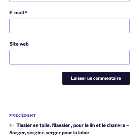
E-mail
*
Site web
Navigation
Article
PRÉCÉDENT
de
précédent
Tissier en toile, filassier , pour le lin et le chanvre –
l’article
Sarger, sergier, serger pour la laine