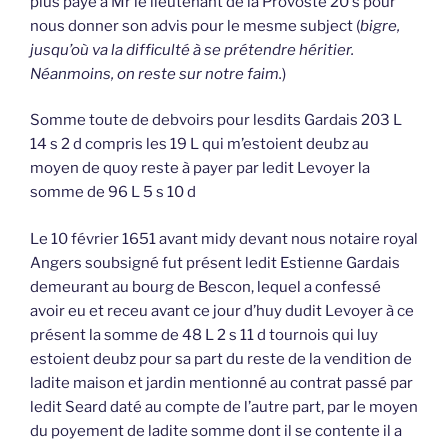
plus payé à Mr le lieutenant de la Provosté 20 s pour
nous donner son advis pour le mesme subject (
bigre,
jusqu’où va la difficulté à se prétendre héritier.
Néanmoins, on reste sur notre faim.
)
Somme toute de debvoirs pour lesdits Gardais 203 L
14 s 2 d compris les 19 L qui m’estoient deubz au
moyen de quoy reste à payer par ledit Levoyer la
somme de 96 L 5 s 10 d
Le 10 février 1651 avant midy devant nous notaire royal
Angers soubsigné fut présent ledit Estienne Gardais
demeurant au bourg de Bescon, lequel a confessé
avoir eu et receu avant ce jour d’huy dudit Levoyer à ce
présent la somme de 48 L 2 s 11 d tournois qui luy
estoient deubz pour sa part du reste de la vendition de
ladite maison et jardin mentionné au contrat passé par
ledit Seard daté au compte de l’autre part, par le moyen
du poyement de ladite somme dont il se contente il a