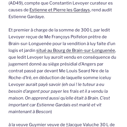
(AD49), compte que Constantin Levoyer curateur es
causes de
Estienne et Pierre les Gardays
, rend audit
Estienne Gardaye.
Et premier à charge de la somme de 300 L par ledit
Levoyer reçue de Me Françoys Poifelon prêtre de
Brain-sur-Longuenée pour la vendition à luy faite d’un
logis et jardin
situé au Bourg de Brain-sur-Longuenée
,
que ledit Levoyer luy auroit vendu en conséquence du
jugement donné au siège présidial d’Angers par
contrat passé par devant Me Louis Seard Nre de la
Roche-d’Iré, en déduction de laquelle somme iceluy
Levoyer aurait payé savoir
(eh oui ! le tuteur a eu
besoin d’argent pour payer les frais et il a vendu la
maison. On apprend aussi qu’elle était à Brain. C’est
important car Estienne Gardais est marié et vit
maintenant à Bescon
)
à la veuve Guymier veuve de †Jacque Valuche 30 L de