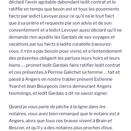
déclaré l’avoir agréable dabondant ledit contrat et le
ratiffie en temps que beoin est et tous les poyements
faictz par ledict Levoyer pour ce qu’il na le tout faict
que à sa prière et requeste par son advis et de son
consentement et a ledict Levoyer aussi déclaré qu’il ne
demande rien auxdits les Gardais de ses voyages et
vacations par luy faictz à ladite curatelle (
rassurez-
vous, il n’en a pas besoin pour vivre
), et a l’entendement
des présentes obligent les partyes leurs hoirs et leurs
biens …. promet ledit Gardais faire ratifier ledit contrat
et ces présentes à Perrine Galichet sa femme … fait et
passé à Angers en nostre trabler présent Estienne
Yvard et Jean Bourgeois clercs demeurant Angers
tesmoings, et ledit Gardais a dit ne savoir signer.
Quand je vous parle de pêche à la ligne dans les
notaires, vous avez bien remarqué que le notaire est à
Angers, alors que tous ces braves vivent à Brain et
Bescon, et qu’il y a des notaires plus proches d’eux.