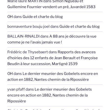
Marie laure MARTIN
dans
Simon Nigueau et
Guillemine Fournier vendent un pré, Juvardeil 1583
OH
dans
Guide et charte du blog
bonnaventure bouju joel
dans
Guide et charte du blog
BALLAIN-RINALDI
dans
A 88 ans je découvre la vue
comme je ne l’avais jamais vue !
Frédéric de Thysebaert
dans
Rapports des avances
d’hoiries des 12 enfants de Jean Berault et Françoise
Beudin à leur succession, Martigné 1539
OH
dans
Le dernier meunier des Gobelets encore en
action en 1882, Nantes chemin de la Ripossière
yvan pfaff
dans
Le dernier meunier des Gobelets
encore en action en 1882, Nantes chemin de la
Ripossière