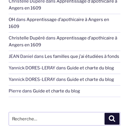
Christelle Dupéré
dans
Apprentissage d’apothicaire à
Angers en 1609
OH
dans
Apprentissage d’apothicaire à Angers en
1609
Christelle Dupéré
dans
Apprentissage d’apothicaire à
Angers en 1609
JEAN Daniel
dans
Les familles que j’ai étudiées à fonds
Yannick DORES-LERAY
dans
Guide et charte du blog
Yannick DORES-LERAY
dans
Guide et charte du blog
Pierre
dans
Guide et charte du blog
Recherche
Recher
pour