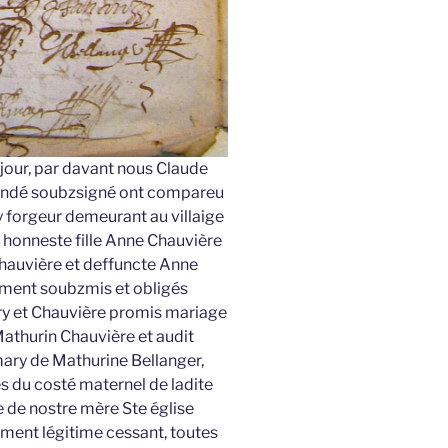
jour, par davant nous Claude
Candé soubzsigné ont compareu
forgeur demeurant au villaige
 honneste fille Anne Chauvière
Chauvière et deffuncte Anne
ument soubzmis et obligés
ory et Chauvière promis mariage
athurin Chauvière et audit
ry de Mathurine Bellanger,
es du costé maternel de ladite
e de nostre mère Ste église
ent légitime cessant, toutes