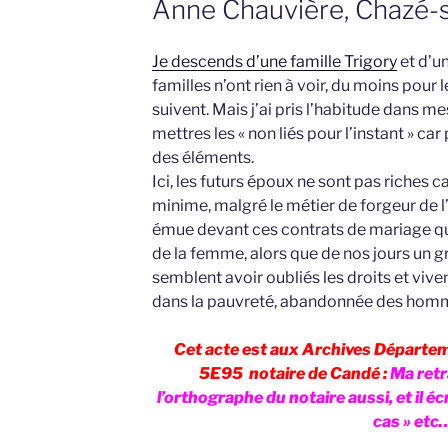
Anne Chauvière, Chazé-
Je descends d’une famille Trigory
et d’u
familles n’ont rien à voir, du moins pour
suivent. Mais j’ai pris l’habitude dans m
mettres les « non liés pour l’instant » ca
des éléments.
Ici, les futurs époux ne sont pas riches c
minime, malgré le métier de forgeur de l’
émue devant ces contrats de mariage qui
de la femme, alors que de nos jours un
semblent avoir oubliés les droits et vive
dans la pauvreté, abandonnée des homme
Cet acte est aux Archives Départem
5E95 notaire de Candé :
Ma retr
l’orthographe du notaire aussi, et il é
cas » etc