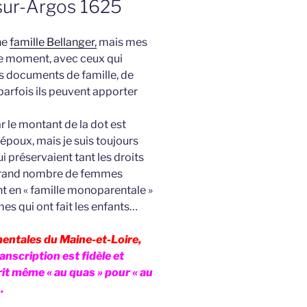
sur-Argos 1625
ne
famille Bellanger,
mais mes
 le moment, avec ceux qui
es documents de famille, de
r parfois ils peuvent apporter
ar le montant de la dot est
époux, mais je suis toujours
 préservaient tant les droits
 grand nombre de femmes
nt en « famille monoparentale »
s qui ont fait les enfants…
entales du Maine-et-Loire,
anscription est fidèle et
crit même « au quas » pour « au
…