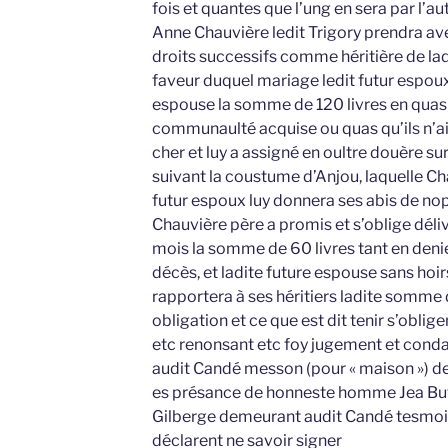
fois et quantes que l’ung en sera par l’a
Anne Chauvière ledit Trigory prendra av
droits successifs comme héritière de la
faveur duquel mariage ledit futur espoux
espouse la somme de 120 livres en quas
communaulté acquise ou quas qu’ils n’ai
cher et luy a assigné en oultre douère su
suivant la coustume d’Anjou, laquelle Ch
futur espoux luy donnera ses abis de no
Chauvière père a promis et s’oblige déli
mois la somme de 60 livres tant en deni
décès, et ladite future espouse sans hoir
rapportera à ses héritiers ladite somme d
obligation et ce que est dit tenir s’oblig
etc renonsant etc foy jugement et conda
audit Candé messon (pour « maison ») de
es présance de honneste homme Jea Bu
Gilberge demeurant audit Candé tesmoin
déclarent ne savoir signer