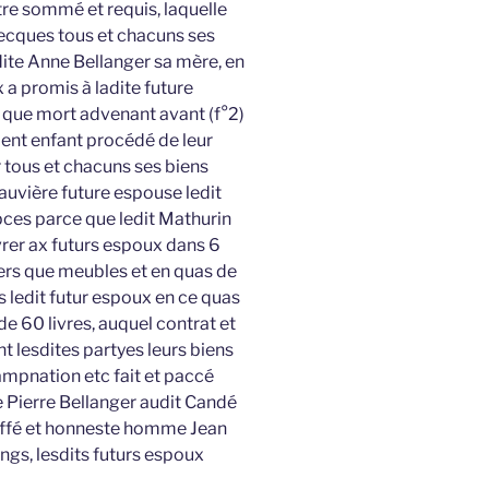
utre sommé et requis, laquelle
ecques tous et chacuns ses
dite Anne Bellanger sa mère, en
 a promis à ladite future
 que mort advenant avant (f°2)
ent enfant procédé de leur
r tous et chacuns ses biens
auvière future espouse ledit
pces parce que ledit Mathurin
vrer ax futurs espoux dans 6
ers que meubles et en quas de
s ledit futur espoux en ce quas
e 60 livres, auquel contrat et
ent lesdites partyes leurs biens
mpnation etc fait et paccé
 Pierre Bellanger audit Candé
ffé et honneste homme Jean
gs, lesdits futurs espoux