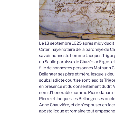
Le 18 septembre 1625 après midy dudit 
Caterlinaye notaire de la baronnye de 
savoir honneste homme Jacques Trigory 
du Saulle paroisse de Chazé sur Ergos et
fille de honnestes personnes Mathurin 
Bellanger ses père et mère, lesquels de
soubz ladicte court se sont lesdits Trig
en présence et du consentement dudit M
nom d’honorable homme Pierre Jahan ma
Pierre et Jacques les Bellanger ses oncl
Anne Chauvière, et de s’espouser en fac
apostolicque et romaine tout empeschem