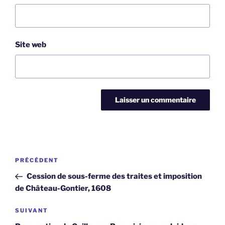
Site web
Navigation
Article
PRÉCÉDENT
de
précédent
Cession de sous-ferme des traites et imposition
l’article
de Château-Gontier, 1608
Article
SUIVANT
suivant