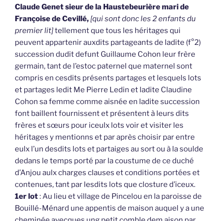
Claude Genet sieur de la Haustebeurière mari de
Françoise de Cevillé,
[qui sont donc les 2 enfants du
premier lit]
tellement que tous les héritages qui
peuvent appartenir auxdits partageants de ladite (f°2)
succession dudit defunt Guillaume Cohon leur frère
germain, tant de l’estoc paternel que maternel sont
compris en cesdits présents partages et lesquels lots
et partages ledit Me Pierre Ledin et ladite Claudine
Cohon sa femme comme aisnée en ladite succession
font baillent fournissent et présentent à leurs dits
frères et sœurs pour iceulx lots voir et visiter les
héritages y mentionns et par après choisir par entre
eulx l’un desdits lots et partaiges au sort ou à la soulde
dedans le temps porté par la coustume de ce duché
d’Anjou aulx charges clauses et conditions portées et
contenues, tant par lesdits lots que closture d’iceux.
1er lot
: Au lieu et village de Pincelou en la paroisse de
Bouillé-Ménard une appentis de maison auquel y a une
cheminée avecques ung petit comble dem aison par