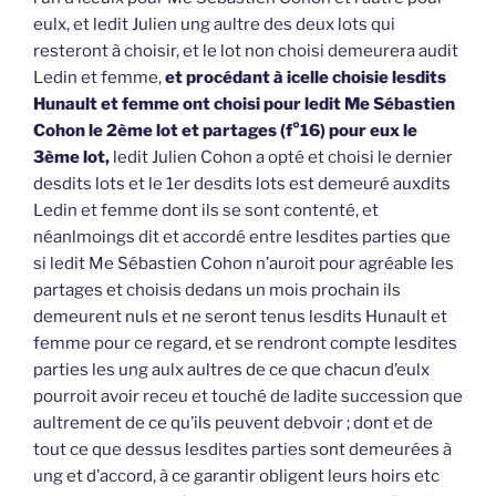
eulx, et ledit Julien ung aultre des deux lots qui
resteront à choisir, et le lot non choisi demeurera audit
Ledin et femme,
et procédant à icelle choisie lesdits
Hunault et femme ont choisi pour ledit Me Sébastien
Cohon le 2ème lot et partages (f°16) pour eux le
3ème lot,
ledit Julien Cohon a opté et choisi le dernier
desdits lots et le 1er desdits lots est demeuré auxdits
Ledin et femme dont ils se sont contenté, et
néanlmoings dit et accordé entre lesdites parties que
si ledit Me Sébastien Cohon n’auroit pour agréable les
partages et choisis dedans un mois prochain ils
demeurent nuls et ne seront tenus lesdits Hunault et
femme pour ce regard, et se rendront compte lesdites
parties les ung aulx aultres de ce que chacun d’eulx
pourroit avoir receu et touché de ladite succession que
aultrement de ce qu’ils peuvent debvoir ; dont et de
tout ce que dessus lesdites parties sont demeurées à
ung et d’accord, à ce garantir obligent leurs hoirs etc