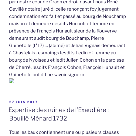
par nostre cour de Craon endroit davant nous René
Cevillé notaire juré d’icelle renonçant foy jugement
condemnation etc fait et passé au bourg de Nouchamp
maison et demeure desdits Hunault et femme en
présence de François Hunault sieur de la Rouverye
demeurant audit bourg de Bouchamp, Pierre
Guinefolle (f°17) … (abimé) et Jehan Vignais demeurant
à Chastelais tesmoings lesdits Ledin et femme au
bourg de Nyoiseau et ledit Julien Cohon en la paroisse
de Cherré, lesdits François Cohon, François Hunault et
Guinefolle ont dit ne savoir signer »
PUBLIÉ
27 JUIN 2017
LE
Expertise des ruines de l’Exaudière :
Bouillé Ménard 1732
Tous les baux contiennent une ou plusieurs clauses