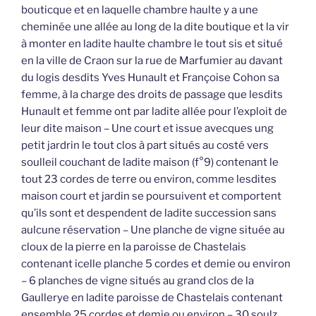
bouticque et en laquelle chambre haulte y a une
cheminée une allée au long de la dite boutique et la vir
à monter en ladite haulte chambre le tout sis et situé
en la ville de Craon sur la rue de Marfumier au davant
du logis desdits Yves Hunault et Françoise Cohon sa
femme, à la charge des droits de passage que lesdits
Hunault et femme ont par ladite allée pour l’exploit de
leur dite maison – Une court et issue avecques ung
petit jardrin le tout clos à part situés au costé vers
soulleil couchant de ladite maison (f°9) contenant le
tout 23 cordes de terre ou environ, comme lesdites
maison court et jardin se poursuivent et comportent
qu’ils sont et despendent de ladite succession sans
aulcune réservation – Une planche de vigne située au
cloux de la pierre en la paroisse de Chastelais
contenant icelle planche 5 cordes et demie ou environ
– 6 planches de vigne situés au grand clos de la
Gaullerye en ladite paroisse de Chastelais contenant
ensemble 25 cordes et demie ou environ – 30 soulz