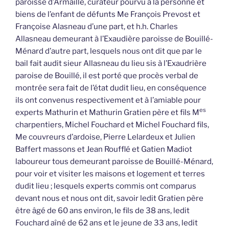
paroisse d’Armaillé, curateur pourvu à la personne et
biens de l’enfant de défunts Me François Prevost et
Françoise Alasneau d’une part, et h.h. Charles
Allasneau demeurant à l’Exaudière paroisse de Bouillé-
Ménard d’autre part, lesquels nous ont dit que par le
bail fait audit sieur Allasneau du lieu sis à l’Exaudrière
paroise de Bouillé, il est porté que procès verbal de
montrée sera fait de l’état dudit lieu, en conséquence
ils ont convenus respectivement et à l’amiable pour
es
experts Mathurin et Mathurin Gratien père et fils M
charpentiers, Michel Fouchard et Michel Fouchard fils,
Me couvreurs d’ardoise, Pierre Lelardeux et Julien
Baffert massons et Jean Roufflé et Gatien Madiot
laboureur tous demeurant paroisse de Bouillé-Ménard,
pour voir et visiter les maisons et logement et terres
dudit lieu ; lesquels experts commis ont comparus
devant nous et nous ont dit, savoir ledit Gratien père
être âgé de 60 ans environ, le fils de 38 ans, ledit
Fouchard aîné de 62 ans et le jeune de 33 ans, ledit