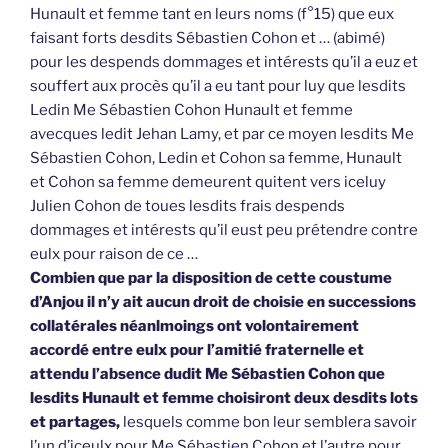
Hunault et femme tant en leurs noms (f°15) que eux
faisant forts desdits Sébastien Cohon et … (abimé)
pour les despends dommages et intérests qu’il a euz et
souffert aux procès qu’il a eu tant pour luy que lesdits
Ledin Me Sébastien Cohon Hunault et femme
avecques ledit Jehan Lamy, et par ce moyen lesdits Me
Sébastien Cohon, Ledin et Cohon sa femme, Hunault
et Cohon sa femme demeurent quitent vers iceluy
Julien Cohon de toues lesdits frais despends
dommages et intérests qu’il eust peu prétendre contre
eulx pour raison de ce …
Combien que par la disposition de cette coustume
d’Anjou il n’y ait aucun droit de choisie en successions
collatérales néanlmoings ont volontairement
accordé entre eulx pour l’amitié fraternelle et
attendu l’absence dudit Me Sébastien Cohon que
lesdits Hunault et femme choisiront deux desdits lots
et partages,
lesquels comme bon leur semblera savoir
l’un d’iceulx pour Me Sébastien Cohon et l’autre pour