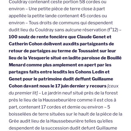
Couldray contenant ceste portion 58 cordes ou
environ – Une petite pièce de terre close à part
appellée la petite lande contenant 45 cordes ou
environ – Tous droits de communs qui despendent
dudit lieu du Couldray sans aulcune réservation (f°12) –
100 soulz de rente foncière que Claude Genet et
Catherin Cohon doibvent auxdits partaigeants de
retour de partaiges au terme de Toussaint sur leur
lieu de la Vesquerie situé en ladite paroisse de Bouillé
Menard comme plus amplement en apert par les
partages faits entre lesdits les Cohons Ledin et
Genet pour le patrimoine dudit deffunt Guillaume
Cohon davant nous le 17 juin dernier y recours
[ceux
du premier lit]
– Le jardrin neuf situé près de la forest
près le lieu de la Haussebeurière comme il est clos à
part, contenant 17 cordes et demie ou environ – 5
boisselées de terre situées sur le hault de la pièce de la
Grée audit lieu de la Haussebeurière telles qu’elles
despendent de la succession dudit defunt Guillaume