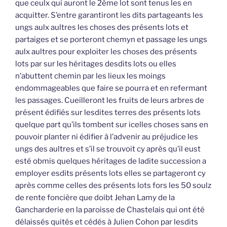
que ceulx qui auront le 2ème lot sont tenus les en
acquitter. S’entre garantiront les dits partageants les
ungs aulx aultres les choses des présents lots et
partaiges et se porteront chemyn et passage les ungs
aulx aultres pour exploiter les choses des présents
lots par sur les héritages desdits lots ou elles
n’abuttent chemin par les lieux les moings
endommageables que faire se pourra et en refermant
les passages. Cueilleront les fruits de leurs arbres de
présent édifiés sur lesdites terres des présents lots
quelque part qu’ils tombent sur icelles choses sans en
pouvoir planter ni édifier à l’advenir au préjudice les
ungs des aultres et s’il se trouvoit cy après qu’il eust
esté obmis quelques héritages de ladite succession a
employer esdits présents lots elles se partageront cy
après comme celles des présents lots fors les 50 soulz
de rente foncière que doibt Jehan Lamy de la
Gancharderie en la paroisse de Chastelais qui ont été
délaissés quités et cédés à Julien Cohon par lesdits