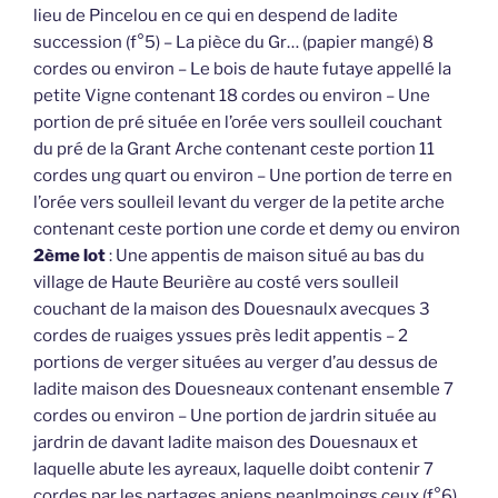
lieu de Pincelou en ce qui en despend de ladite
succession (f°5) – La pièce du Gr… (papier mangé) 8
cordes ou environ – Le bois de haute futaye appellé la
petite Vigne contenant 18 cordes ou environ – Une
portion de pré située en l’orée vers soulleil couchant
du pré de la Grant Arche contenant ceste portion 11
cordes ung quart ou environ – Une portion de terre en
l’orée vers soulleil levant du verger de la petite arche
contenant ceste portion une corde et demy ou environ
2ème lot
: Une appentis de maison situé au bas du
village de Haute Beurière au costé vers soulleil
couchant de la maison des Douesnaulx avecques 3
cordes de ruaiges yssues près ledit appentis – 2
portions de verger situées au verger d’au dessus de
ladite maison des Douesneaux contenant ensemble 7
cordes ou environ – Une portion de jardrin située au
jardrin de davant ladite maison des Douesnaux et
laquelle abute les ayreaux, laquelle doibt contenir 7
cordes par les partages aniens neanlmoings ceux (f°6)