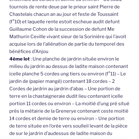
tournois de rente deue par le prieur saint Pierre de
Chastelais chacun an au jour et feste de Toussaint
(f°10) et laquelle rente estoit escheue audit defunt
Guillaume Cohon de la succession de defunt Me
Mathurin Ceville vivant sieur de la Sorinière qui l’avoit
acquise lors de l’aliénation de partie du temporel des
bénéfices d’Anjou
4ème lot
: Une planche de jardrin située environ le
milieu du jardrin au dessus de ladite maison contenant
icelle planche 5 cordes ung tiers ou environ (f°11) – Le
jardin de (papier mangé) contenant 18 cordes – 2
Cordes de jardrin au jardrin d’abas – Une portion de
terre en la chastaigneraie dudit lieu contenant icelle
portion 11 cordes ou environ – La moitié d’ung pré situé
prés la métairie de la Grenerye contenant ceste moitié
14 cordes et demie de terre ou environ – Une portion
de terre située en l’orée vers soulleil levant de la pièce
de sur le jardrin d’audessus de ladite maison du