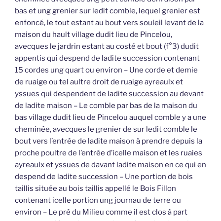
bas et ung grenier sur ledit comble, lequel grenier est
enfoncé, le tout estant au bout vers souleil levant de la
maison du hault village dudit lieu de Pincelou,
avecques le jardrin estant au costé et bout (f°3) dudit
appentis qui despend de ladite succession contenant
15 cordes ung quart ou environ – Une corde et demie
de ruaige ou tel aultre droit de ruaige ayreaulx et
yssues qui despendent de ladite succession au devant
de ladite maison – Le comble par bas de la maison du
bas village dudit lieu de Pincelou auquel comble y a une
cheminée, avecques le grenier de sur ledit comble le
bout vers l’entrée de ladite maison à prendre depuis la
proche poultre de l’entrée d’icelle maison et les ruaies
ayreaulx et yssues de davant ladite maison en ce qui en
despend de ladite succession – Une portion de bois
taillis située au bois taillis appellé le Bois Fillon
contenant icelle portion ung journau de terre ou
environ – Le pré du Milieu comme il est clos à part