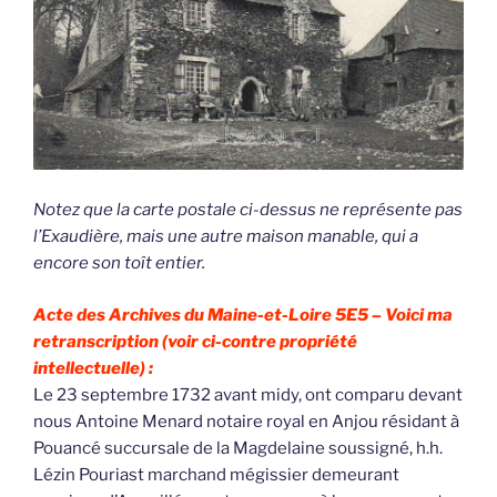
Notez que la carte postale ci-dessus ne représente pas
l’Exaudière, mais une autre maison manable, qui a
encore son toît entier.
Acte des Archives du Maine-et-Loire 5E5 –
Voici ma
retranscription (voir ci-contre propriété
intellectuelle) :
Le 23 septembre 1732 avant midy, ont comparu devant
nous Antoine Menard notaire royal en Anjou résidant à
Pouancé succursale de la Magdelaine soussigné, h.h.
Lézin Pouriast marchand mégissier demeurant