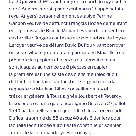
Le 20 janvier 1594 avant midy en la court du roy nostre
sire à Angers endroit par devant nous (Chuppé notaire
royal Angers) personnellement establye Perrine
Gandon veufve de déffunct François Hodée demeurant
en la paroisse de Bouillé Menard estant de présent en
ceste ville d’Angers confesse etc avoir retyré de Loyse
Leroyer veufve de défunt David Duflou vivant corroyer
en ceste ville et y demeurant paroisse St Maurille à ce
présente les papiers et pieczes qui s’ensuivent qui
sont jusques au nombe de 8 pieczes en papier
la première est une saisie des biens meubles dudit
déffunt Duflou faite par Jousbert sergent roial à la
requeste de Me Jean Gilles conseiller du roy et
trésorier général à Tours signée Jousbert et Reverdy,
la seconde est une quictance signée Gilles du 27 juillet
1590 par laquelle appert que ledit Gilles a receu dudit
Duflou la somme de 85 escuz 40 sols 6 deniers pour
laquelle ledit Hodée auroit esté constitué prisonnier
ferme de la commanderye Besconaye,