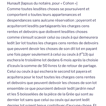
Hunault [lapsus du notaire, pour « Cohon »]
Comme toutes lesdites choses se poursuivent et
comportent o toutes leurs appartenances et
despendances sans aulcune réservation ; poyeront et
acquiteront lesdits partaigeants les charges cens
rentes et debvoirs que doibvent lesdites choses
comme s’ensuit scavoir celui ou ceulx à qui demeurera
ledit 1er lot toutes les charges cens rentes de debvoirs
que peuvent devoir les choses de son dit lot en payant
une fois payer seulement à celui ou ceulx à (f°13) qui
eschera le troisième lot dedans 6 mois après la choisie
d’iceulx la somme de 50 livres tz de retour de partage.
Celui ou ceulx à qui eschera le second lot payera et
acquitera pour le tout toutes les charges cens rentes
et debvoirs que peuvent debvoir les choses de son lot
ensemble ce que pouroient debvoir ledit jardrin neuf
et les 5 boisselées de la pièce de la Grée qui sont au
dernier lot sans que celui ou ceulx qui auront ledit
dernier lot soient tenus contribuer d’aucune chose. Et