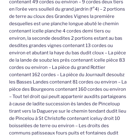
contenant 49 cordes ou environ – 9 cordes deux tiers
en l’orée vers soulleil du grand jardrin (f°4) – 2 portions
de terre au cloux des Grandes Vignes la première
desquelles est une planche longue abuté le chemin
contenant icelle planche 4 cordes demi tiers ou
environ, la seconde desdites 2 portions estant au bas
desdites grandes vignes contenant 13 cordes ou
environ et abutant la haye du bas dudit cloux – La pièce
de la lande de soubz les prés contenant icelle pièce 83
cordes ou environ – La pièce du grand Rottier
contenant 162 cordes – La pièce du Journault desoubz
les Basses Landes contenant 81 cordes ou environ – La
pièce des Bourgeons contenant 160 cordes ou environ
– Tout tel droit qui peult appartenir auxdits partaigeans
à cause de ladite succession ès landes de Pinceloup
tirant vers la Daguerye sur le chemin tendant dudit lieu
de Pincelou à St Christofle contenant iceluy droit 10
boisselées de terre ou environ – Les droits des
communs patisseaux fours puits et fontaines dudit