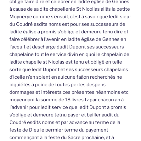
obligé faire dire et célébrer en ladite église de Gennes
à cause de sa dite chapellenie St Nicollas aliàs la petite
Moynerye comme s’ensuit, c’est à savoir que ledit sieur
du Coudré esdits noms est pour ses successeurs de
ladite église a promis s’oblige et demeure tenu dire et
faire célébrer à l’avenir en ladite église de Gennes en
l’acquit et descharge dudit Dupont ses successeurs
chapelaine tout le service divin en quoi le chapelain de
ladite chapelle st Nicolas est tenu et obligé en telle
sorte que ledit Dupont et ses successeurs chapelains
d’icelle n’en soient en aulcune faàon recherchés ne
inquiétés à peine de toutes pertes despens
dommages et intérests ces présentes néanmoins etc
moyennant la somme de 18 livres tz par chacun an à
l’advenir pour ledit service que ledit Dupont a promis
s’oblige et demeure tetnu payer et bailler audit du
Coudré esdits noms et par advance au terme de la
feste de Dieu le permier terme du payement
commençant à la feste du Sacre prochaine, et à