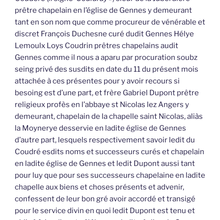
prêtre chapelain en l’église de Gennes y demeurant
tant en son nom que comme procureur de vénérable et
discret François Duchesne curé dudit Gennes Hélye
Lemoulx Loys Coudrin prêtres chapelains audit
Gennes comme il nous a aparu par procuration soubz
seing privé des susdits en date du 11 du présent mois
attachée à ces présentes pour y avoir recours si
besoing est d’une part, et frère Gabriel Dupont prêtre
religieux profès en l’abbaye st Nicolas lez Angers y
demeurant, chapelain de la chapelle saint Nicolas, aliàs
la Moynerye desservie en ladite église de Gennes
d’autre part, lesquels respectivement savoir ledit du
Coudré esdits noms et successeurs curés et chapelain
en ladite église de Gennes et ledit Dupont aussi tant
pour luy que pour ses successeurs chapelaine en ladite
chapelle aux biens et choses présents et advenir,
confessent de leur bon gré avoir accordé et transigé
pour le service divin en quoi ledit Dupont est tenu et