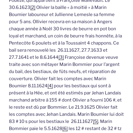
Pouèze, qui appartient à Françoise Mallevault. Le
30.6.1623
[2]
Olivier la baille « à moitié » à Marin
Boumier laboureur et Jullienne Lemesle sa femme
pour 5 ans. Ollivier recevra en sa maison à Angers
chaque année à Noël 30 livres de beurre en pot bon
loyal et marchand, un coin de beurre frais honnête, à la
Pentecôte 6 poulets et à la Toussaint 4 chappons. Ce
bail sera renouvelé les 26.11.1627, 27.7.1633 et
27.7.1641 et le 8.6.1644
[3]
Françoise devenue veuve
traite avec son métayer Marin Bommier pour l’argent
du bail, des bestiaux, de fûts neufs, et réparation de
couverture. Olivier fait les comptes avec Marin
Boumier 8.11.1624
[4]
pour les bestiaux qui sont à
présent à la Hée, et ont été estimés par Jehan Landais
marchand arbitre à 155 # dont Olivier a fourni 106 #, et
le reste est dû par Bommier. Le 21.9.1625 Olivier fait
les comptes avec Jehan Landais. Marin Boumier lui doit
83 # 10 s pour les bestiaux le
26.11.1627
[5]
. Marin
Bommier paie le 5.5.1628
[6]
les 12 # restant de 32 # tz