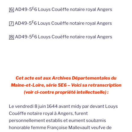
E
[6]
AD49-5
6 Louys Couëffe notaire royal Angers
E
[7]
AD49-5
6 Louys Couëffe notaire royal Angers
E
[8]
AD49-5
6 Louys Couëffe notaire royal Angers
Cet acte est aux Archives Départementales du
Maine-et-Loire, série 5E6 – Voici sa retranscription
(voir ci-contre propriété intellectuelle) :
Le vendredi 8 juin 1644 avant midy par devant Louys
Couëffe notaire royal à Angers, furent
personnellement establis et eument soubzmis
honorable femme Françoise Mallevault veufve de