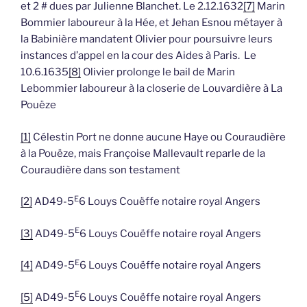
et 2 # dues par Julienne Blanchet. Le 2.12.1632
[7]
Marin
Bommier laboureur à la Hée, et Jehan Esnou métayer à
la Babinière mandatent Olivier pour poursuivre leurs
instances d’appel en la cour des Aides à Paris. Le
10.6.1635
[8]
Olivier prolonge le bail de Marin
Lebommier laboureur à la closerie de Louvardière à La
Pouëze
[1]
Célestin Port ne donne aucune Haye ou Couraudière
à la Pouëze, mais Françoise Mallevault reparle de la
Couraudière dans son testament
E
[2]
AD49-5
6 Louys Couëffe notaire royal Angers
E
[3]
AD49-5
6 Louys Couëffe notaire royal Angers
E
[4]
AD49-5
6 Louys Couëffe notaire royal Angers
E
[5]
AD49-5
6 Louys Couëffe notaire royal Angers