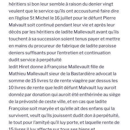
héritiers si bon leur semble à raison du denier vingt
veulent que le service qu’ils ont accoustumé faire dire
en l’église St Michel le 16 juillet pour le défunt Pierre
Malvault soit continué pendant leur vie et après leur
décès par les héritiers de ladite Mallevault avant qu’ils
touchent à sa succession soient tenus payer et mettre
en mains du procureur de fabrique de ladite paroisse
deniers suffisants pour l’entretien et continuation
dudit service à perpétuité
ledit Hiret donne à Françoise Mallevault fille de
Mathieu Mallevault sieur de la Bastardière advocat la
somme de 15 livres tz de rente viagère par dessus les
10 livres de rente que ledit défunt Malvault luy auroit
donnéz par donation qui auroit été enthérinée au siège
de la prévosté de ceste ville, et en cas que ladite
Françoise soit maryée et qu’elle ait des enfans qui la
survivent, veult qu’ils jouissent dudit don à perpétuité,
le tout pour l’amityé qu’il luy porte, et laquelle rente de
15 livres il luy affecte sur tous ses biens et