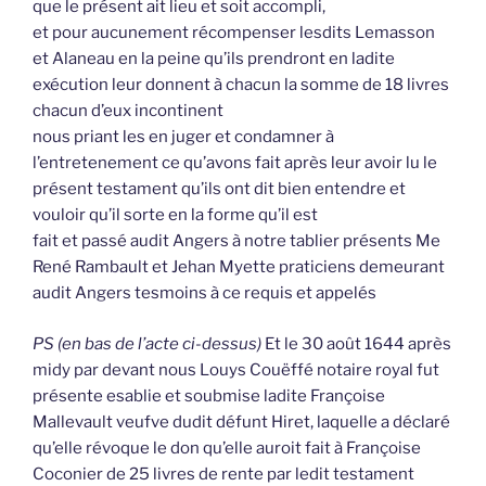
que le présent ait lieu et soit accompli,
et pour aucunement récompenser lesdits Lemasson
et Alaneau en la peine qu’ils prendront en ladite
exécution leur donnent à chacun la somme de 18 livres
chacun d’eux incontinent
nous priant les en juger et condamner à
l’entretenement ce qu’avons fait après leur avoir lu le
présent testament qu’ils ont dit bien entendre et
vouloir qu’il sorte en la forme qu’il est
fait et passé audit Angers à notre tablier présents Me
René Rambault et Jehan Myette praticiens demeurant
audit Angers tesmoins à ce requis et appelés
PS (en bas de l’acte ci-dessus)
Et le 30 août 1644 après
midy par devant nous Louys Couëffé notaire royal fut
présente esablie et soubmise ladite Françoise
Mallevault veufve dudit défunt Hiret, laquelle a déclaré
qu’elle révoque le don qu’elle auroit fait à Françoise
Coconier de 25 livres de rente par ledit testament