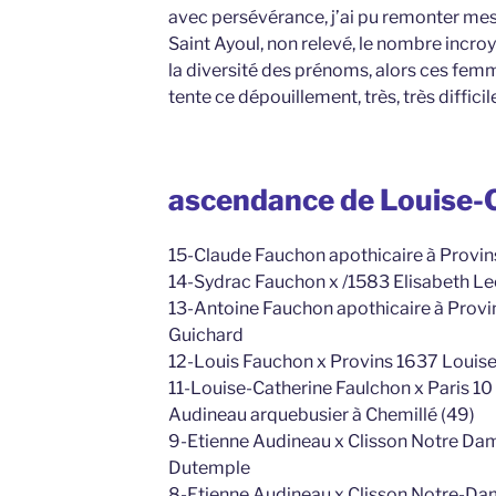
avec persévérance, j’ai pu remonter me
Saint Ayoul, non relevé, le nombre incro
la diversité des prénoms, alors ces fem
tente ce dépouillement, très, très difficile
ascendance de Louise-
15-Claude Fauchon apothicaire à Provins
14-Sydrac Fauchon x /1583 Elisabeth Le
13-Antoine Fauchon apothicaire à Provin
Guichard
12-Louis Fauchon x Provins 1637 Louise
11-Louise-Catherine Faulchon x Paris 
Audineau arquebusier à Chemillé (49)
9-Etienne Audineau x Clisson Notre D
Dutemple
8-Etienne Audineau x Clisson Notre-Da