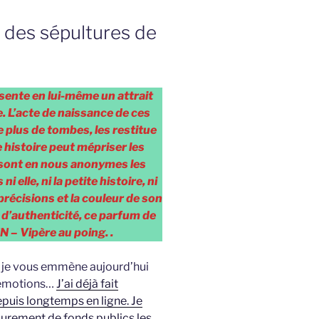
e des sépultures de
sente en lui-même un attrait
. L’acte de naissance de ces
e plus de tombes, les restitue
 histoire peut mépriser les
sont en nous anonymes les
i elle, ni la petite histoire, ni
précisions et la couleur de son
 d’authenticité, ce parfum de
 – Vipère au poing. .
 je vous emmène aujourd’hui
 émotions…
J’ai déjà fait
puis longtemps en ligne. Je
tourement de fonds publics les