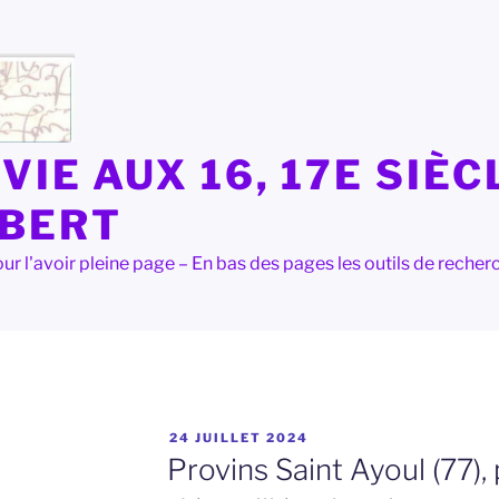
VIE AUX 16, 17E SIÈC
LBERT
e pour l'avoir pleine page – En bas des pages les outils de rec
PUBLIÉ
24 JUILLET 2024
LE
Provins Saint Ayoul (77),