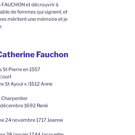
s FAUCHON et décrouvrir à
yable de femmes qui signent, et
mes méritent une mémoire et je
.
Catherine Fauchon
 St Pierre en 1557
court
s St Ayoul x /1612 Anne
 Charpentier
10 décembre 1692 René
ame 24 novembre 1717 Jeanne
me 28 janvier 1744 Jacquette