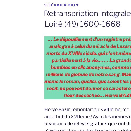
PUBLIÉ
9 FÉVRIER 2019
LE
Retranscription intégral
Loiré (49) 1600-1668
… Le dépouillement d’un registre pré
analogue à celui du miracle de Lazare
morts du XVIIIe siècle, qui n’ont mêm
partiellement à la vie…. … La grande
humbles en elle anonymes, comme 
millions de globule de notre sang. Mais n
même le roman, quelles que soient les 
récit, ne peuvent donner ce caractère
fleur desséchée… Hervé BAZIN
Hervé Bazin remontait au XVIIIème, moi
au début du XVIIème ! Avec les mêmes
beaucoup de relevés gratuits qui sont de
n’aime que la gratuité et j’estime un dé