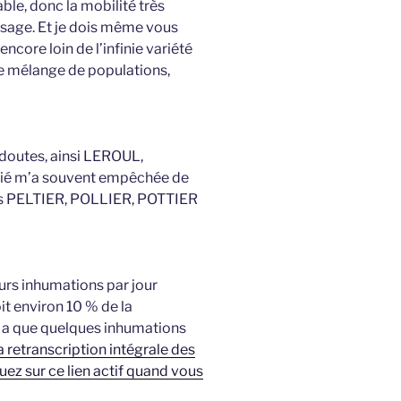
le, donc la mobilité très
sage. Et je dois même vous
ncore loin de l’infinie variété
e mélange de populations,
 doutes, ainsi LEROUL,
elié m’a souvent empêchée de
les PELTIER, POLLIER, POTTIER
rs inhumations par jour
it environ 10 % de la
’y a que quelques inhumations
a retranscription intégrale des
ez sur ce lien actif quand vous