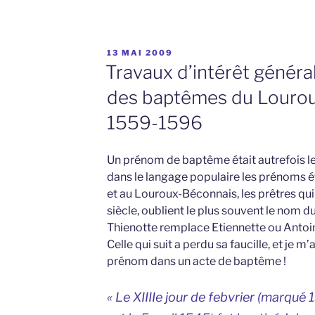
PUBLIÉ
13 MAI 2009
LE
Travaux d’intérêt général
des baptêmes du Louro
1559-1596
Un prénom de baptême était autrefois le
dans le langage populaire les prénoms é
et au Louroux-Béconnais, les prêtres qu
siècle, oublient le plus souvent le nom du 
Thienotte remplace Etiennette ou Antoin
Celle qui suit a perdu sa faucille, et je m
prénom dans un acte de baptême !
« Le XIIIIe jour de febvrier (marqué