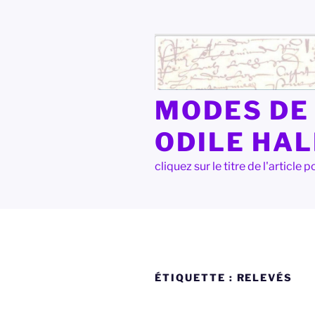
Aller
au
contenu
principal
MODES DE 
ODILE HA
cliquez sur le titre de l'articl
ÉTIQUETTE :
RELEVÉS