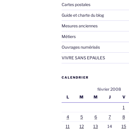
Cartes postales
Guide et charte du blog
Mesures anciennes
Métiers
Ouvrages numérisés
VIVRE SANS EPAULES
CALENDRIER
février 2008
L
M
M
J
V
1
4
5
6
7
8
11
12
13
14
15