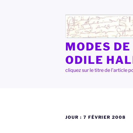
Aller
au
contenu
principal
MODES DE 
ODILE HA
cliquez sur le titre de l'articl
JOUR :
7 FÉVRIER 2008