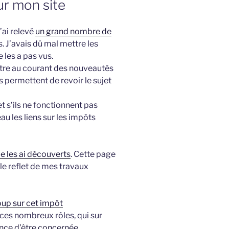
ur mon site
’ai relevé
un grand nombre de
ns. J’avais dû mal mettre les
e les a pas vus.
ttre au courant des nouveautés
us permettent de revoir le sujet
et s’ils ne fonctionnent pas
u les liens sur les impôts
je les ai découverts
. Cette page
le reflet de mes travaux
coup sur cet impôt
s ces nombreux rôles, qui sur
nce d’être concernée.