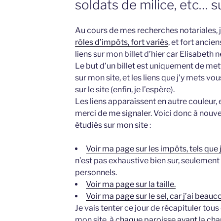
soldats de milice, etc… s
Au cours de mes recherches notariales, j
rôles d’impôts, fort variés
, et fort ancie
liens sur mon billet d’hier car Elisabeth n
Le but d’un billet est uniquement de me
sur mon site, et les liens que j’y mets vo
sur le site (enfin, je l’espère).
Les liens apparaîssent en autre couleur, 
merci de me signaler. Voici donc à nouvea
étudiés sur mon site :
Voir ma page sur les impôts, tels que 
n’est pas exhaustive bien sur, seulement 
personnels.
Voir ma page sur la taille.
Voir ma page sur le sel, car j’ai beau
Je vais tenter ce jour de récapituler tou
mon site, à
chaque paroisse ayant la cha