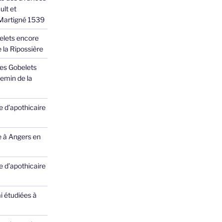
ult et
 Martigné 1539
elets encore
 la Ripossière
des Gobelets
emin de la
 d’apothicaire
e à Angers en
 d’apothicaire
ai étudiées à