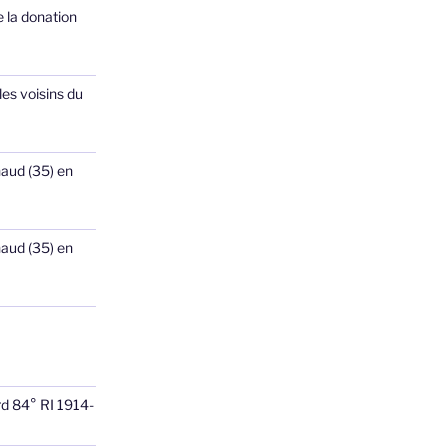
 la donation
les voisins du
haud (35) en
haud (35) en
rd 84° RI 1914-