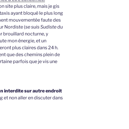
 site plus claire, mais je gis
axis ayant bloqué le plus long
lement mouvementée faute des
r Nordiste (
se suis Sudiste du
ar brouillard nocturne, y
oute mon énergie, et un
ront plus claires dans 24 h.
ient que des chemins plein de
rtaine parfois que je vis une
 interdite sur autre endroit
g et non aller en discuter dans