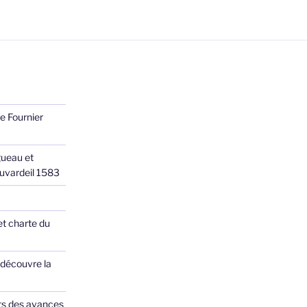
e Fournier
ueau et
Juvardeil 1583
et charte du
 découvre la
ts des avances