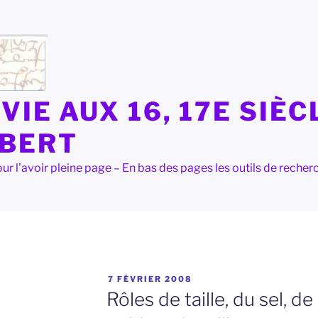
VIE AUX 16, 17E SIÈC
LBERT
e pour l'avoir pleine page – En bas des pages les outils de rec
PUBLIÉ
7 FÉVRIER 2008
LE
Rôles de taille, du sel, de