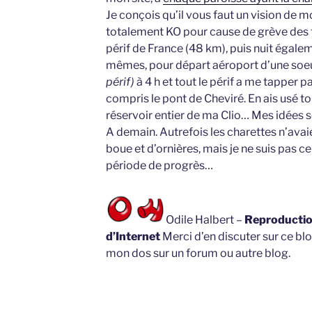
Je conçois qu’il vous faut un vision de mon
totalement KO pour cause de grève des t
périf de France (48 km), puis nuit éga
mêmes, pour départ aéroport d’une soeu
périf)
à 4 h et tout le périf a me tapper p
compris le pont de Cheviré. En ais usé t
réservoir entier de ma Clio… Mes idées se
A demain. Autrefois les charettes n’ava
boue et d’ornières, mais je ne suis pas ce
période de progrès…
Odile Halbert –
Reproduction
d’Internet
Merci d’en discuter sur ce blo
mon dos sur un forum ou autre blog.