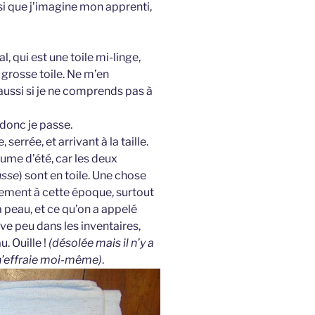
nsi que j’imagine mon apprenti,
, qui est une toile mi-linge,
a grosse toile. Ne m’en
aussi si je ne comprends pas à
 donc je passe.
serrée, et arrivant à la taille.
tume d’été, car les deux
usse
) sont en toile. Une chose
ement à cette époque, surtout
 peau, et ce qu’on a appelé
uve peu dans les inventaires,
. Ouille !
(désolée mais il n’y a
 n’effraie moi-même)
.