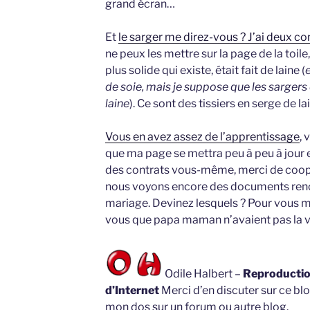
grand écran…
Et
le sarger me direz-vous ? J’ai deux co
ne peux les mettre sur la page de la toile, c
plus solide qui existe, était fait de laine (
e
de soie, mais je suppose que les sargers 
laine
). Ce sont des tissiers en serge de l
Vous en avez assez de l’apprentissage
, 
que ma page se mettra peu à peu à jour et
des contrats vous-même, merci de coopér
nous voyons encore des documents renco
mariage. Devinez lesquels ? Pour vous me
vous que papa maman n’avaient pas la v
Odile Halbert –
Reproduction
d’Internet
Merci d’en discuter sur ce blo
mon dos sur un forum ou autre blog.