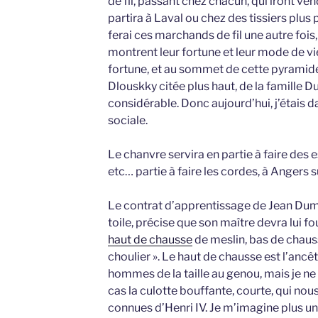
de fil, passant chez chacun, qui iront vendr
partira à Laval ou chez des tissiers plu
ferai ces marchands de fil une autre fois
montrent leur fortune et leur mode de vie 
fortune, et au sommet de cette pyramide,
Dlouskky citée plus haut, de la famille D
considérable. Donc aujourd’hui, j’étais d
sociale.
Le chanvre servira en partie à faire des 
etc… partie à faire les cordes, à Angers 
Le contrat d’apprentissage de Jean Dume
toile, précise que son maître devra lui fou
haut de chausse
de meslin, bas de chauss
choulier ». Le haut de chausse est l’ancêtr
hommes de la taille au genou, mais je ne
cas la culotte bouffante, courte, qui nou
connues d’Henri IV. Je m’imagine plus u