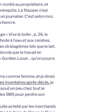
r moitié au propriétaire, et
ntrepôts. Le filassier n’est
un journalier. C’est selon moi,
u chanvre.
age «
Vive la toile
« , p. 26, le
thode à l’eau et aux cendres,
les stratagèmes tels que le lait,
’aborde pas le travail en
u-Gontier, Laval… qu’on pourra
omme comme femme, et je dirais
les inventaires après décès,
je
vaouil
un peu chez tout le
et les SMS pour perdre son
nsuite acheté par les marchands