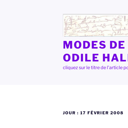
Aller
au
contenu
principal
MODES DE 
ODILE HA
cliquez sur le titre de l'articl
JOUR :
17 FÉVRIER 2008