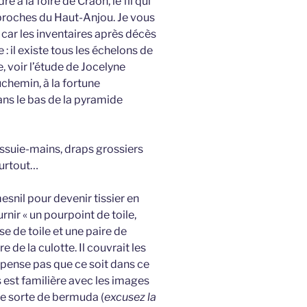
e à la foire de Craon, le fil qui
s proches du Haut-Anjou. Je vous
, car les inventaires après décès
: il existe tous les échelons de
 voir l’étude de Jocelyne
uchemin, à la fortune
ans le bas de la pyramide
essuie-mains, draps grossiers
surtout…
snil pour devenir tissier en
rnir « un pourpoint de toile,
e de toile et une paire de
e de la culotte. Il couvrait les
 pense pas que ce soit dans ce
s est familière avec les images
ne sorte de bermuda (
excusez la