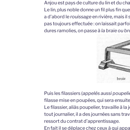
Anjou est pays de culture du lin et du c
Le lin, plus noble donne un fil plus fin que
a d’abord le
rouissage
en rivière, mais i
pas toujours effectuée : on laissait parfoi
dures ramolies, on passe à
la braie ou br
Puis les filassiers (
appelés aussi poupeli
filasse mise en poupées, qui sera ensuite 
Le filassier, aliàs poupelier, travaille à l
tout journalier, il a des journées sans trava
ressort du contrat d’apprentissage.
En fait il se déplace chez ceux à qui appar