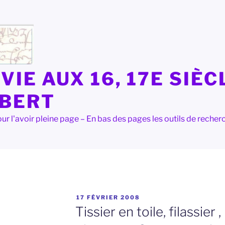
VIE AUX 16, 17E SIÈC
LBERT
e pour l'avoir pleine page – En bas des pages les outils de rec
PUBLIÉ
17 FÉVRIER 2008
LE
Tissier en toile, filassier ,