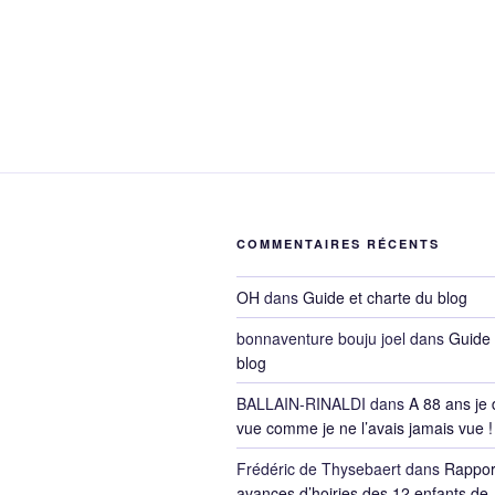
COMMENTAIRES RÉCENTS
OH
dans
Guide et charte du blog
bonnaventure bouju joel
dans
Guide 
blog
BALLAIN-RINALDI
dans
A 88 ans je 
vue comme je ne l’avais jamais vue !
Frédéric de Thysebaert
dans
Rappor
avances d’hoiries des 12 enfants de 