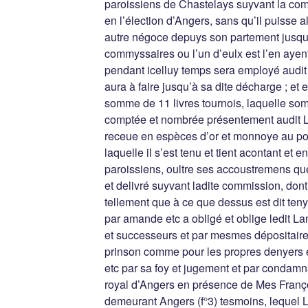
paroissiens de Chastelays suyvant la com
en l’élection d’Angers, sans qu’il puisse 
autre négoce depuys son partement jusque
commyssaires ou l’un d’eulx est l’en ayent
pendant icelluy temps sera employé audit
aura à faire jusqu’à sa dite décharge ; et 
somme de 11 livres tournois, laquelle so
comptée et nombrée présentement audit L
receue en espèces d’or et monnoye au poi
laquelle il s’est tenu et tient acontant et en
paroissiens, oultre ses accoustremens que
et delivré suyvant ladite commission, dont 
tellement que à ce que dessus est dit te
par amande etc a obligé et oblige ledit La
et successeurs et par mesmes dépositaires
prinson comme pour les propres denyers e
etc par sa foy et jugement et par condamnat
royal d’Angers en présence de Mes Franç
demeurant Angers (f°3) tesmoins, lequel L