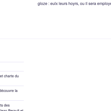
gloze : eulx leurs hoyrs, ou il sera emplo
et charte du
découvre la
ts des
Jean Berault et