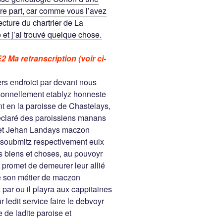
re part, car comme vous l’avez
ecture du chartrier de La
 et j’ai trouvé quelque chose.
E2
Ma retranscription (voir ci-
ers endroict par devant nous
rsonnellement etablyz honneste
en la paroisse de Chastelays,
déclaré des paroissiens manans
t et Jehan Landays maczon
, soubmitz respectivement eulx
s biens et choses, au pouvoyr
t promet de demeurer leur allié
de son métier de maczon
par ou il playra aux cappitaines
ledit service faire le debvoyr
 de ladite paroise et