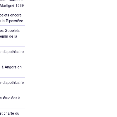
 Martigné 1539
belets encore
 la Ripossière
des Gobelets
emin de la
 d’apothicaire
e à Angers en
 d’apothicaire
ai étudiées à
et charte du