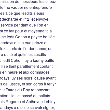
mission de messieurs les elleuz
aller ne vaquer ne entreprendre
s à ce que lesdits sieurs
 déchargé et (f°2) et envoyé ;
 service pendant que l’on en
est ce fait pour et moyennant la
mme ledit Cohon a payée baillée
andays qui la eue prinze et
dz et prix de l’ordonnance, de
 a quité et quite les susdits
 ledit Cohon luy a fourny baillé
il se tient pareillement contant,
nyr en heure et aux dommages
ndays luy ses hoirs, cause ayant
 de justice, et son corps à tenyr
t affaires du Roy renonczant
ion ; fait et passé au pallais
ois Ragareu et Anthoyne Lebloy
andays a dict ne scavoir signer,