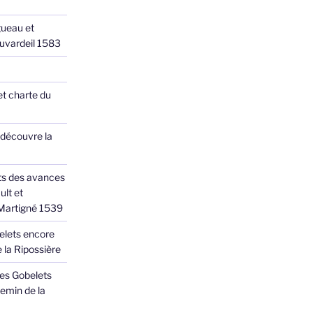
ueau et
Juvardeil 1583
et charte du
 découvre la
ts des avances
ult et
 Martigné 1539
elets encore
 la Ripossière
des Gobelets
emin de la