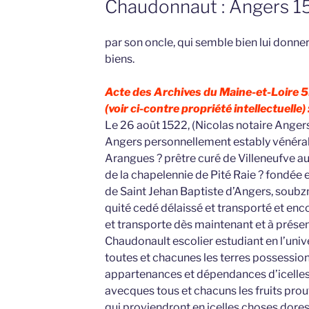
Chaudonnaut : Angers 1
par son oncle, qui semble bien lui donne
biens.
Acte des Archives du Maine-et-Loire 
(voir ci-contre propriété intellectuelle) 
Le 26 août 1522, (Nicolas notaire Angers)
Angers personnellement estably vénérab
Arangues ? prêtre curé de Villeneufve a
de la chapelennie de Pité Raie ? fondée et
de Saint Jehan Baptiste d’Angers, soub
quité cedé délaissé et transporté et enc
et transporte dès maintenant et à prése
Chaudonault escolier estudiant en l’univ
toutes et chacunes les terres possessio
appartenances et dépendances d’icelles 
avecques tous et chacuns les fruits pro
qui proviendront en icelles choses dore