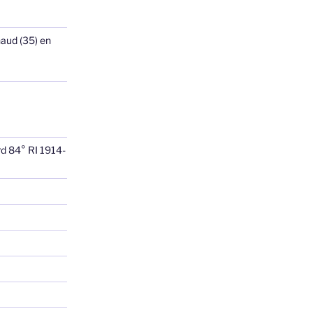
haud (35) en
rd 84° RI 1914-