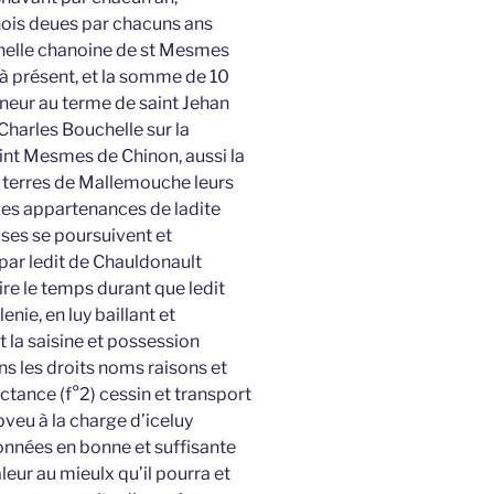
rnois deues par chacuns ans
helle chanoine de st Mesmes
 à présent, et la somme de 10
nneur au terme de saint Jehan
Charles Bouchelle sur la
saint Mesmes de Chinon, aussi la
et terres de Mallemouche leurs
es appartenances de ladite
oses se poursuivent et
par ledit de Chauldonault
re le temps durant que ledit
enie, en luy baillant et
 la saisine et possession
s les droits noms raisons et
ictance (f°2) cessin et transport
pveu à la charge d’iceluy
onnées en bonne et suffisante
leur au mieulx qu’il pourra et