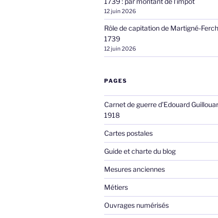
1739 : par montant de l’impôt
12 juin 2026
Rôle de capitation de Martigné-Ferc
1739
12 juin 2026
PAGES
Carnet de guerre d’Edouard Guilloua
1918
Cartes postales
Guide et charte du blog
Mesures anciennes
Métiers
Ouvrages numérisés