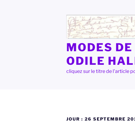
Aller
au
contenu
principal
MODES DE 
ODILE HA
cliquez sur le titre de l'articl
JOUR :
26 SEPTEMBRE 20