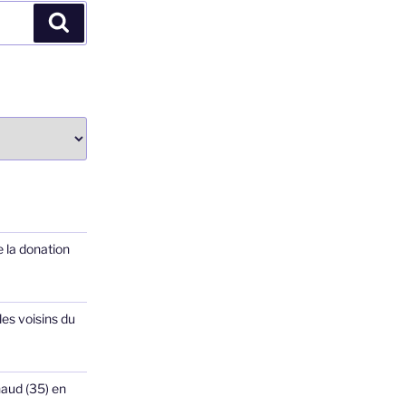
Recherche
 la donation
les voisins du
haud (35) en