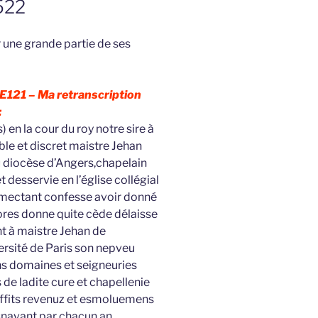
522
r une grande partie de ses
5E121 –
Ma retranscription
:
 en la cour du roy notre sire à
le et discret maistre Jehan
u diocèse d’Angers,chapelain
 desservie en l’église collégial
zmectant confesse avoir donné
ores donne quite cède délaisse
nt à maistre Jehan de
ersité de Paris son nepveu
ns domaines et seigneuries
de ladite cure et chapellenie
uffits revenuz et esmoluemens
snavant par chacun an,