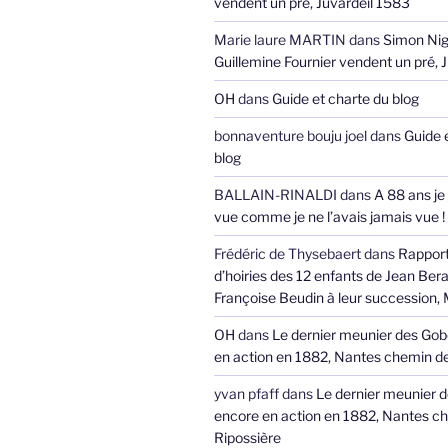
vendent un pré, Juvardeil 1583
Marie laure MARTIN
dans
Simon Nig
Guillemine Fournier vendent un pré, 
OH
dans
Guide et charte du blog
bonnaventure bouju joel
dans
Guide 
blog
BALLAIN-RINALDI
dans
A 88 ans je
vue comme je ne l’avais jamais vue !
Frédéric de Thysebaert
dans
Rappor
d’hoiries des 12 enfants de Jean Bera
Françoise Beudin à leur succession,
OH
dans
Le dernier meunier des Gob
en action en 1882, Nantes chemin de
yvan pfaff
dans
Le dernier meunier 
encore en action en 1882, Nantes ch
Ripossière