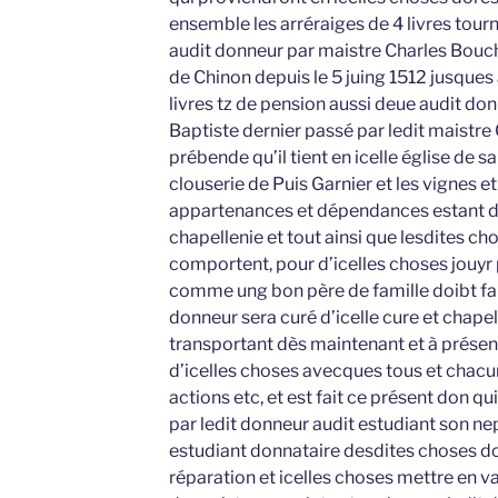
ensemble les arréraiges de 4 livres tou
audit donneur par maistre Charles Bouc
de Chinon depuis le 5 juing 1512 jusques
livres tz de pension aussi deue audit do
Baptiste dernier passé par ledit maistre 
prébende qu’il tient en icelle église de 
clouserie de Puis Garnier et les vignes 
appartenances et dépendances estant d
chapellenie et tout ainsi que lesdites ch
comportent, pour d’icelles choses jouyr 
comme ung bon père de famille doibt fai
donneur sera curé d’icelle cure et chapell
transportant dès maintenant et à présent
d’icelles choses avecques tous et chacun
actions etc, et est fait ce présent don qu
par ledit donneur audit estudiant son ne
estudiant donnataire desdites choses d
réparation et icelles choses mettre en va