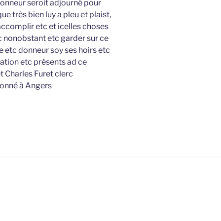
 donneur seroit adjourné pour
e très bien luy a pleu et plaist,
accomplir etc et icelles choses
c nonobstant etc garder sur ce
 etc donneur soy ses hoirs etc
tion etc présents ad ce
t Charles Furet clerc
donné à Angers