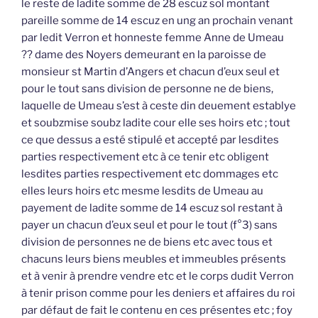
le reste de ladite somme de 28 escuz sol montant
pareille somme de 14 escuz en ung an prochain venant
par ledit Verron et honneste femme Anne de Umeau
?? dame des Noyers demeurant en la paroisse de
monsieur st Martin d’Angers et chacun d’eux seul et
pour le tout sans division de personne ne de biens,
laquelle de Umeau s’est à ceste din deuement establye
et soubzmise soubz ladite cour elle ses hoirs etc ; tout
ce que dessus a esté stipulé et accepté par lesdites
parties respectivement etc à ce tenir etc obligent
lesdites parties respectivement etc dommages etc
elles leurs hoirs etc mesme lesdits de Umeau au
payement de ladite somme de 14 escuz sol restant à
payer un chacun d’eux seul et pour le tout (f°3) sans
division de personnes ne de biens etc avec tous et
chacuns leurs biens meubles et immeubles présents
et à venir à prendre vendre etc et le corps dudit Verron
à tenir prison comme pour les deniers et affaires du roi
par défaut de fait le contenu en ces présentes etc ; foy