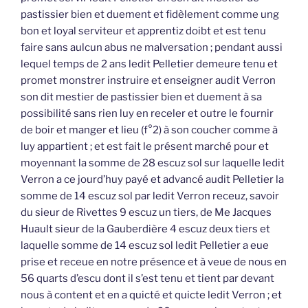
pastissier bien et duement et fidèlement comme ung
bon et loyal serviteur et apprentiz doibt et est tenu
faire sans aulcun abus ne malversation ; pendant aussi
lequel temps de 2 ans ledit Pelletier demeure tenu et
promet monstrer instruire et enseigner audit Verron
son dit mestier de pastissier bien et duement à sa
possibilité sans rien luy en receler et outre le fournir
de boir et manger et lieu (f°2) à son coucher comme à
luy appartient ; et est fait le présent marché pour et
moyennant la somme de 28 escuz sol sur laquelle ledit
Verron a ce jourd’huy payé et advancé audit Pelletier la
somme de 14 escuz sol par ledit Verron receuz, savoir
du sieur de Rivettes 9 escuz un tiers, de Me Jacques
Huault sieur de la Gauberdière 4 escuz deux tiers et
laquelle somme de 14 escuz sol ledit Pelletier a eue
prise et receue en notre présence et à veue de nous en
56 quarts d’escu dont il s’est tenu et tient par devant
nous à content et en a quicté et quicte ledit Verron ; et