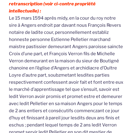
retranscription (voir ci-contre propriété
intellectuelle) :
Le 15 mars 1594 après midy, en la cour du roy notre
sire à Angers endroit par davant nous François Revers
notaire de ladite cour, personnellement establiz
honneste personne Estienne Pelletier marchand
maistre pastissier demeurant Angers paroisse saincte
Croix d’une part, et François Verron fils de Michelle
Verron demeurant en la maison du sieur de Boutigné
chanoine en l’église d’Angers et archidiacre d’Oultre
Loyre d’autre part, soubzmetant lesdites parties
respectivement confessent avoir fait et font entre eux
le marché d’apprentissage tel que s’ensuit, savoir est
ledit Verron avoir promis et promet estre et demeurer
avec ledit Pelletier en sa maison Angers pour le temps
de 2 ans entiers et consécutifs commenczant ce jour
d’huy et finissant à pareil jour lesdits deux ans finis et
eschus ; pendant lequel temps de 2 ans ledit Verron
promet servir ledit Pelletier en son dit mestier de