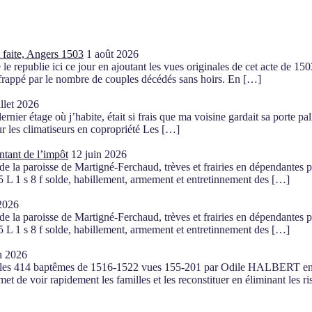
t faite, Angers 1503
1 août 2026
e le republie ici ce jour en ajoutant les vues originales de cet acte de 
 frappé par le nombre de couples décédés sans hoirs. En […]
illet 2026
rnier étage où j’habite, était si frais que ma voisine gardait sa porte pal
sur les climatiseurs en copropriété Les […]
ntant de l’impôt
12 juin 2026
e la paroisse de Martigné-Ferchaud, trèves et frairies en dépendantes p
195 L 1 s 8 f solde, habillement, armement et entretinnement des […]
 2026
e la paroisse de Martigné-Ferchaud, trèves et frairies en dépendantes p
195 L 1 s 8 f solde, habillement, armement et entretinnement des […]
n 2026
) : les 414 baptêmes de 1516-1522 vues 155-201 par Odile HALBERT en 2
rmet de voir rapidement les familles et les reconstituer en éliminant l