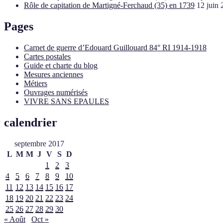
Rôle de capitation de Martigné-Ferchaud (35) en 1739
12 juin
Pages
Carnet de guerre d’Edouard Guillouard 84° RI 1914-1918
Cartes postales
Guide et charte du blog
Mesures anciennes
Métiers
Ouvrages numérisés
VIVRE SANS EPAULES
calendrier
septembre 2017
L
M
M
J
V
S
D
1
2
3
4
5
6
7
8
9
10
11
12
13
14
15
16
17
18
19
20
21
22
23
24
25
26
27
28
29
30
« Août
Oct »