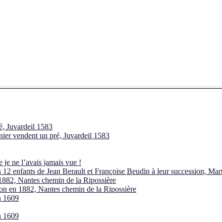
, Juvardeil 1583
ier vendent un pré, Juvardeil 1583
je ne l’avais jamais vue !
s 12 enfants de Jean Berault et Françoise Beudin à leur succession, Ma
1882, Nantes chemin de la Ripossière
ion en 1882, Nantes chemin de la Ripossière
n 1609
n 1609