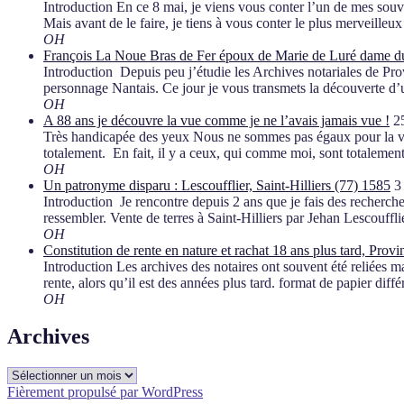
Introduction En ce 8 mai, je viens vous conter l’un de mes souven
Mais avant de le faire, je tiens à vous conter le plus merveille
OH
François La Noue Bras de Fer époux de Marie de Luré dame du
Introduction Depuis peu j’étudie les Archives notariales de Prov
personnage Nantais. Ce jour je vous transmets la découverte d’u
OH
A 88 ans je découvre la vue comme je ne l’avais jamais vue !
2
Très handicapée des yeux Nous ne sommes pas égaux pour la vue e
totalement. En fait, il y a ceux, qui comme moi, sont totalemen
OH
Un patronyme disparu : Lescoufflier, Saint-Hilliers (77) 1585
3
Introduction Je rencontre depuis 2 ans que je fais des recherc
ressembler. Vente de terres à Saint-Hilliers par Jehan Lescouffl
OH
Constitution de rente en nature et rachat 18 ans plus tard, Prov
Introduction Les archives des notaires ont souvent été reliées mai
rente, alors qu’il est des années plus tard. format de papier diff
OH
Archives
Archives
Fièrement propulsé par WordPress