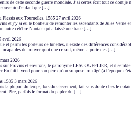
irs de cette seconde guerre mondiale. J’ai certes écrit tout ce dont je me
ux souvenir d’enfant que […]
 Plessis aux Tournelles, 1585
27 avril 2026
ins et j’y ai eu le bonheur de remonter les ascendants de Jules Verne en
n autre célèbre Nantais qui a laissé une trace […]
5 avril 2026
t parmi les porteurs de lunettes, il existe des différences considérabl
t incapables de trouver quoi que ce soit, même la porte des […]
 mars 2026
hes sur Provins et environs, le patronyme LESCOUFFLIER, et il semble b
ier En fait il vend pour son père qu’on suppose trop âgé (à l’époque c’é
ins 1585
3 mars 2026
s la plupart du temps, lors du classement, fait sans doute chez le notaire
érent Pire, parfois le format du papier du […]