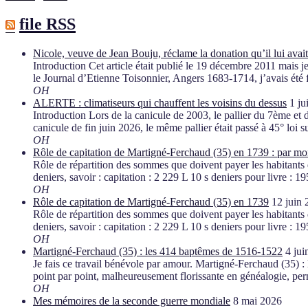
file RSS
Nicole, veuve de Jean Bouju, réclame la donation qu’il lui avai
Introduction Cet article était publié le 19 décembre 2011 mais j
le Journal d’Etienne Toisonnier, Angers 1683-1714, j’avais été
OH
ALERTE : climatiseurs qui chauffent les voisins du dessus
1 ju
Introduction Lors de la canicule de 2003, le pallier du 7ème et de
canicule de fin juin 2026, le même pallier était passé à 45° loi 
OH
Rôle de capitation de Martigné-Ferchaud (35) en 1739 : par mo
Rôle de répartition des sommes que doivent payer les habitants d
deniers, savoir : capitation : 2 229 L 10 s deniers pour livre : 
OH
Rôle de capitation de Martigné-Ferchaud (35) en 1739
12 juin
Rôle de répartition des sommes que doivent payer les habitants d
deniers, savoir : capitation : 2 229 L 10 s deniers pour livre : 
OH
Martigné-Ferchaud (35) : les 414 baptêmes de 1516-1522
4 jui
Je fais ce travail bénévole par amour. Martigné-Ferchaud (35
point par point, malheureusement florissante en généalogie, pe
OH
Mes mémoires de la seconde guerre mondiale
8 mai 2026