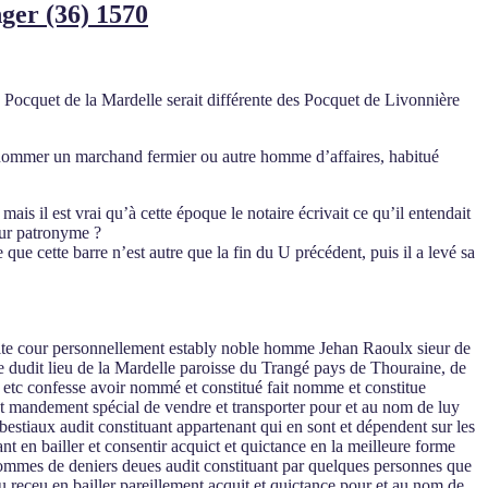
nger (36) 1570
 Pocquet de la Mardelle serait différente des Pocquet de Livonnière
our nommer un marchand fermier ou autre homme d’affaires, habitué
 il est vrai qu’à cette époque le notaire écrivait ce qu’il entendait
eur patronyme ?
e que cette barre n’est autre que la fin du U précédent, puis il a levé sa
dite cour personnellement estably noble homme Jehan Raoulx sieur de
 dudit lieu de la Mardelle paroisse du Trangé pays de Thouraine, de
oir etc confesse avoir nommé et constitué fait nomme et constitue
 et mandement spécial de vendre et transporter pour et au nom de luy
bestiaux audit constituant appartenant qui en sont et dépendent sur les
nt en bailler et consentir acquict et quictance en la meilleure forme
 sommes de deniers deues audit constituant par quelques personnes que
du receu en bailler pareillement acquit et quictance pour et au nom de