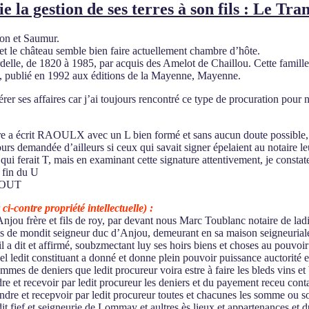
 la gestion de ses terres à son fils : Le Tra
non et Saumur.
et le château semble bien faire actuellement chambre d’hôte.
elle, de 1820 à 1985, par acquis des Amelot de Chaillou. Cette famille
d, publié en 1992 aux éditions de la Mayenne, Mayenne.
gérer ses affaires car j’ai toujours rencontré ce type de procuration p
 a écrit RAOULX avec un L bien formé et sans aucun doute possible, mais
urs demandée d’ailleurs si ceux qui savait signer épelaient au notaire l
L qui ferait T, mais en examinant cette signature attentivement, je constat
e fin du U
RAOUT
ci-contre propriété intellectuelle) :
jou frère et fils de roy, par devant nous Marc Toublanc notaire de la
os de mondit seigneur duc d’Anjou, demeurant en sa maison seigneuriale
u’il a dit et affirmé, soubzmectant luy ses hoirs biens et choses au pouv
quel ledit constituant a donné et donne plein pouvoir puissance auctorité
mes de deniers que ledit procureur voira estre à faire les bleds vins et 
dre et recevoir par ledit procureur les deniers et du payement receu conta
endre et recepvoir par ledit procureur toutes et chacunes les somme ou
it fief et seigneurie de Lommay et aultres ès lieux et appartenances et 