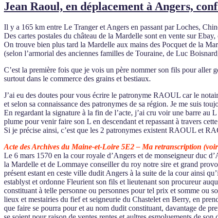
Jean Raoul, en déplacement à Angers, confie
Il y a 165 km entre Le Tranger et Angers en passant par Loches, Chi
Des cartes postales du château de la Mardelle sont en vente sur Ebay, 
On trouve bien plus tard la Mardelle aux mains des Pocquet de la Mard
(selon l’armorial des anciennes familles de Touraine, de Luc Boisnar
C’est la première fois que je vois un père nommer son fils pour aller 
surtout dans le commerce des grains et bestiaux.
J’ai eu des doutes pour vous écrire le patronyme RAOUL car le notaire
et selon sa connaissance des patronymes de sa région. Je me suis toujo
En regardant la signature à la fin de l’acte, j’ai cru voir une barre au 
plume pour venir faire son L en descendant et repassant à travers cett
Si je précise ainsi, c’est que les 2 patronymes existent RAOUL et 
Acte des Archives du Maine-et-Loire 5E2 –
Ma retranscription (voir 
Le 6 mars 1570 en la cour royale d’Angers et de monseigneur duc d’An
la Mardelle et de Lommaye conseiller du roy notre sire et grand prov
présent estant en ceste ville dudit Angers à la suite de la cour ainsi q
establyst et ordonne Fleurient son fils et lieutenant son procureur au
constituant à telle personne ou personnes pour tel prix et somme ou som
lieux et mestairies du fief et seigneurie du Chastelet en Berry, en pren
que faire se pourra pour et au nom dudit constituant, davantage de pr
se soient pour raison de ventes rentes et aultres esmoluements de son d