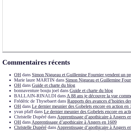
Commentaires récents
OH
dans
Simon Nigueau et Guillemine Fournier vendent un pré
Marie laure MARTIN
dans
Simon Nigueau et Guillemine Fourn
OH
dans
Guide et charte du blog
bonnaventure bouju joel
dans
Guide et charte du blog
BALLAIN-RINALDI
dans
A 88 ans je découvre la vue comme 
Frédéric de Thysebaert
dans
Rapports des avances d’hoiries de
OH
dans
Le dernier meunier des Gobelets encore en action en 
yvan pfaff
dans
Le dernier meunier des Gobelets encore en act
Christelle Dupéré
dans
Apprentissage d’apothicaire à Angers e
OH
dans
Apprentissage d’apothicaire à Angers en 1609
Christelle Dupéré
dans
Apprentissage d’apothicaire à Angers e