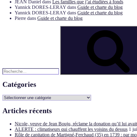
JEAN Daniel
dans
Les familles que j’ai étudiées à fonds
Yannick DORES-LERAY
dans
Guide et charte du blog
Yannick DORES-LERAY
dans
Guide et charte du blog
Pierre
dans
Guide et charte du blog
Recherche
pour
:
Catégories
Catégories
Articles récents
Nicole, veuve de Jean Bouju, réclame la donation qu’il lui avai
ALERTE : climatiseurs qui chauffent les voisins du dessus
1 ju
Rôle de capitation de Martigné-Ferchaud (35) en 1739 : par mo