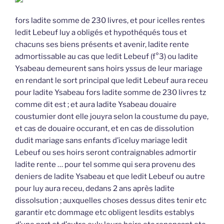
fors ladite somme de 230 livres, et pour icelles rentes
ledit Lebeuf luy a obligés et hypothéqués tous et
chacuns ses biens présents et avenir, ladite rente
admortissable au cas que ledit Lebeuf (f°3) ou ladite
Ysabeau demeurent sans hoirs yssus de leur mariage
en rendant le sort principal que ledit Lebeuf aura receu
pour ladite Ysabeau fors ladite somme de 230 livres tz
comme dit est ; et aura ladite Ysabeau douaire
coustumier dont elle jouyra selon la coustume du paye,
et cas de douaire occurant, et en cas de dissolution
dudit mariage sans enfants d’iceluy mariage ledit
Lebeuf ou ses hoirs seront contraignables admortir
ladite rente … pour tel somme qui sera provenu des
deniers de ladite Ysabeau et que ledit Lebeuf ou autre
pour luy aura receu, dedans 2 ans après ladite
dissolsution ; auxquelles choses dessus dites tenir etc
garantir etc dommage etc obligent lesdits establys