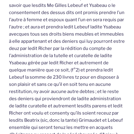
savoir que lesdits Me Gilles Lebeuf et Ysabeau o le
consentement des dessus dits ont promis prendre l’un
l’autre à femme et espoux quant l’un en sera requis par
l’autre ; et aura et prendra ledit Lebeuf ladite Ysabeau
avecques tous ses droits biens meubles et immeubles
à elle appartenant et des deniers qui luy pourront estre
deuz par ledit Richer par la rédition du compte de
l’administration de la tutelle et curatelle de ladite
Ysabeau gérée par ledit Richer et autrement de
quelque manière que ce soit, (f°2) et prendra ledit
Lebeuf la somme de 230 livres tz pour en disposer à
son plaisir et sans ce qu’il en soit tenu en aucune
restitution, ny avoir aucune autre debtes ; et le reste
des deniers qui proviendront de ladite administration
de ladite curatelle et autrement lesdits parens et ledit
Richer ont voulu et consenty qu’ils soient receuz par
lesdits Beatrix (sic, donc la tante) Grimaudet et Lebeuf
ensemble qui seront tenuz les mettre en acquets