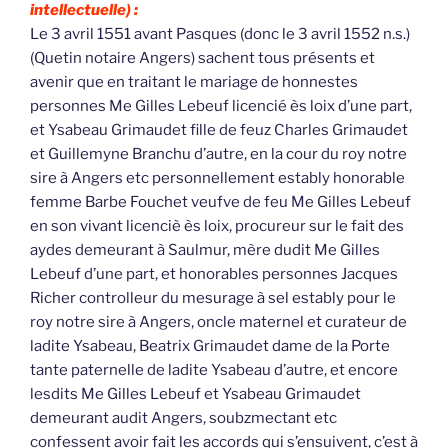
intellectuelle) :
Le 3 avril 1551 avant Pasques (donc le 3 avril 1552 n.s.)
(Quetin notaire Angers) sachent tous présents et
avenir que en traitant le mariage de honnestes
personnes Me Gilles Lebeuf licencié ès loix d’une part,
et Ysabeau Grimaudet fille de feuz Charles Grimaudet
et Guillemyne Branchu d’autre, en la cour du roy notre
sire à Angers etc personnellement estably honorable
femme Barbe Fouchet veufve de feu Me Gilles Lebeuf
en son vivant licenciè ès loix, procureur sur le fait des
aydes demeurant à Saulmur, mère dudit Me Gilles
Lebeuf d’une part, et honorables personnes Jacques
Richer controlleur du mesurage à sel estably pour le
roy notre sire à Angers, oncle maternel et curateur de
ladite Ysabeau, Beatrix Grimaudet dame de la Porte
tante paternelle de ladite Ysabeau d’autre, et encore
lesdits Me Gilles Lebeuf et Ysabeau Grimaudet
demeurant audit Angers, soubzmectant etc
confessent avoir fait les accords qui s’ensuivent, c’est à