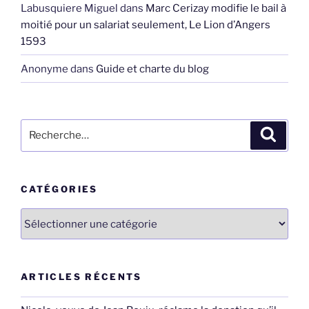
Labusquiere Miguel
dans
Marc Cerizay modifie le bail à
moitié pour un salariat seulement, Le Lion d’Angers
1593
Anonyme
dans
Guide et charte du blog
Recherche
Recher
pour
:
CATÉGORIES
Catégories
ARTICLES RÉCENTS