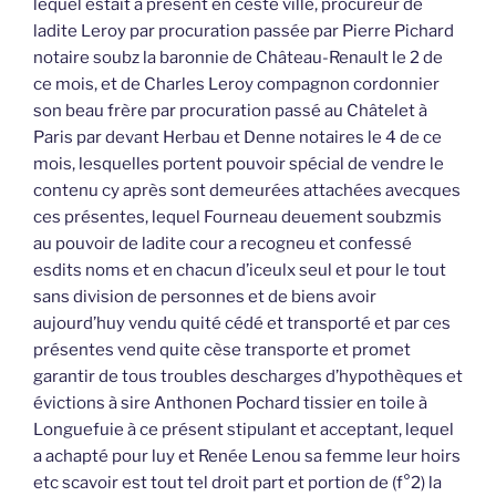
lequel estait à présent en ceste ville, procureur de
ladite Leroy par procuration passée par Pierre Pichard
notaire soubz la baronnie de Château-Renault le 2 de
ce mois, et de Charles Leroy compagnon cordonnier
son beau frère par procuration passé au Châtelet à
Paris par devant Herbau et Denne notaires le 4 de ce
mois, lesquelles portent pouvoir spécial de vendre le
contenu cy après sont demeurées attachées avecques
ces présentes, lequel Fourneau deuement soubzmis
au pouvoir de ladite cour a recogneu et confessé
esdits noms et en chacun d’iceulx seul et pour le tout
sans division de personnes et de biens avoir
aujourd’huy vendu quité cédé et transporté et par ces
présentes vend quite cèse transporte et promet
garantir de tous troubles descharges d’hypothèques et
évictions à sire Anthonen Pochard tissier en toile à
Longuefuie à ce présent stipulant et acceptant, lequel
a achapté pour luy et Renée Lenou sa femme leur hoirs
etc scavoir est tout tel droit part et portion de (f°2) la