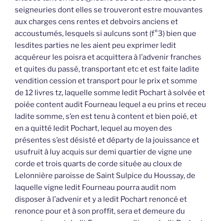
seigneuries dont elles se trouveront estre mouvantes
aux charges cens rentes et debvoirs anciens et
accoustumés, lesquels si aulcuns sont (f°3) bien que
lesdites parties ne les aient peu exprimer ledit
acquéreur les poisra et acquittera à l’advenir franches
et quites du passé, transportant etc et est faite ladite
vendition cession et transport pour le prix et somme
de 12 livres tz, laquelle somme ledit Pochart à solvée et
poiée content audit Fourneau lequel a eu prins et receu
ladite somme, s’en est tenu à content et bien poié, et
en a quitté ledit Pochart, lequel au moyen des
présentes s’est désisté et départy de la jouissance et
usufruit à luy acquis sur demi quartier de vigne une
corde et trois quarts de corde située au cloux de
Lelonnière paroisse de Saint Sulpice du Houssay, de
laquelle vigne ledit Fourneau pourra audit nom
disposer à l’advenir et y a ledit Pochart renoncé et
renonce pour et à son proffit, sera et demeure du