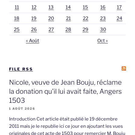
11
12
13
14
15
16
17
18
19
20
21
22
23
24
25
26
27
28
29
30
« Août
Oct »
FILE RSS
Nicole, veuve de Jean Bouju, réclame
la donation qu’il lui avait faite, Angers
1503
1 AOÛT 2026
Introduction Cet article était publié le 19 décembre
2011 mais je le republie ici ce jour en ajoutant les vues
originales de cet acte de 1503 pour remercier M. Bouju