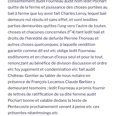
consentement dudit Fourneau audit nom ledit Pochart
quitte de la ferme et jouissance des choses portées au
bail à ferme que luy avoir fait Charles Leroy, lequel bail
demeure nul résolu et sans effet, et sont lesdites
parties demeurées quittes l’ung vers l’autre de toutes
choses et chacunes concernées (f°4) tant ledit bail et
droits de l’hérédité de defunte Perrine Thoreau et
autres choses quelconques, à laquelle vendition
garantir comme dit est etc oblige ledit Fourneau
esditsnoms et en chacun d’iceux seul et pour le tout,
renonczant au bénéfice de division discussion et ordre
etc foy jugement et condemnation etc fait audit
Château-Gontier au tabler de nous notaire en
présence de François Lecamus Claude Barbier y
demeurant tesmoins ; ledit Fourneau a promis fournir
de lettres de ratiffication de sa dite femme audit
Pochart bonne et valable dedans la feste de
Pentecoste prochainement venant à peine etc ces
présentes néanlmoings etc