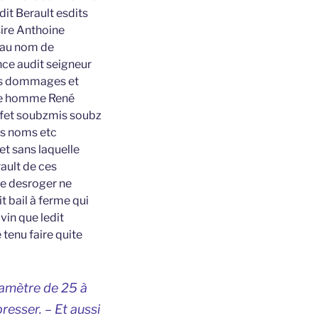
dit Berault esdits
sire Anthoine
t au nom de
nce audit seigneur
ens dommages et
able homme René
effet soubzmis soubz
its noms etc
et sans laquelle
rault de ces
le desroger ne
t bail à ferme qui
vin que ledit
 tenu faire quite
iamètre de 25 à
resser. – Et aussi