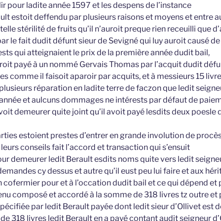
r pour ladite année 1597 et les despens de l’instance
ault estoit deffendu par plusieurs raisons et moyens et entre a
telle stérilité de fruits qu’il n’auroit preque rien receuilli que d’
par le fait dudit défunt sieur de Sevigné qui luy auroit causé d
s qui atteignaient le prix de la première année dudit bail,
roit payé à un nommé Gervais Thomas par l’acquit dudit défu
s comme il faisoit aparoir par acquits, et à messieurs 15 livre
t plusieurs réparation en ladite terre de faczon que ledit seign
 année et aulcuns dommages ne intérests par défaut de paiem
voit demeurer quite joint qu’il avoit payé lesdits deux poesle d
arties estoient prestes d’entrer en grande involution de procè
e leurs conseils fait l’accord et transaction qui s’ensuit
our demeurer ledit Berault esdits noms quite vers ledit seigneu
mandes cy dessus et autre qu’il eust peu lui faire et aux héri
 cofermier pour et à l’occation dudit bail et ce qui dépend et
enu composé et accordé à la somme de 318 livres tz outre et 
cifiée par ledit Berault payée dont ledit sieur d’Ollivet est
e 318 livres ledit Berault en a payé contant audit seigneur d’