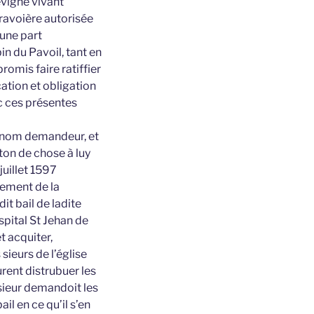
evigné vivant
ravoière autorisée
’une part
n du Pavoil, tant en
omis faire ratiffier
ication et obligation
tc ces présentes
t nom demandeur, et
aton de chose à luy
juillet 1597
iement de la
it bail de ladite
spital St Jehan de
et acquiter,
 sieurs de l’église
urent distrubuer les
 sieur demandoit les
l en ce qu’il s’en