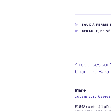
CATÉGORIES
BAUX À FERME 
ÉTIQUETTES
BERAULT
,
DE SÉ
4 réponses sur “
Champiré Barato
Marie
26 JUIN 2010 À 10:05
E1648 ( carton.)-1 piè