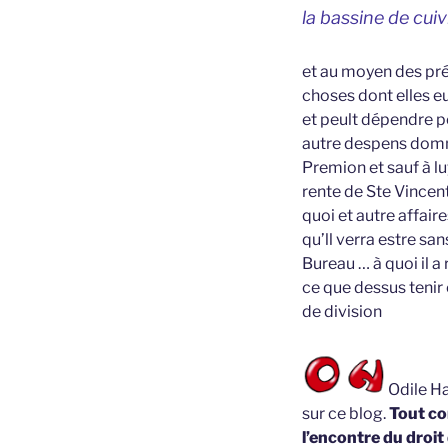
la bassine de cuiv
et au moyen des pré
choses dont elles e
et peult dépendre p
autre despens domma
Premion et sauf à l
rente de Ste Vincen
quoi et autre affair
qu’ll verra estre san
Bureau … à quoi il 
ce que dessus tenir
de division
Odile Ha
sur ce blog.
Tout co
l’encontre du droit