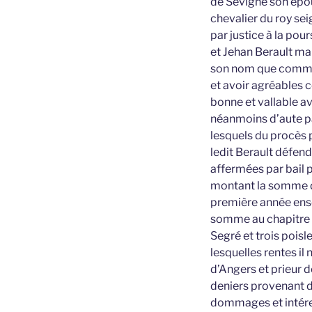
de Sevigné son épou
chevalier du roy se
par justice à la pour
et Jehan Berault ma
son nom que comme s
et avoir agréables ce
bonne et vallable av
néanmoins d’aute p
lesquels du procès 
ledit Berault défend
affermées par bail p
montant la somme de
première année ensem
somme au chapitre de
Segré et trois poisle
lesquelles rentes il 
d’Angers et prieur d
deniers provenant de
dommages et intéres