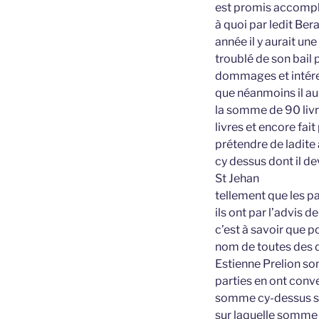
est promis accompli
à quoi par ledit Ber
année il y aurait une 
troublé de son bail 
dommages et intérest
que néanmoins il au
la somme de 90 livre
livres et encore fai
prétendre de ladite
cy dessus dont il de
St Jehan
tellement que les p
ils ont par l’advis d
c’est à savoir que p
nom de toutes des de
Estienne Prelion son
parties en ont conv
somme cy-dessus spé
sur laquelle somme d