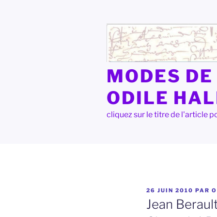
Aller
au
contenu
principal
MODES DE 
ODILE HA
cliquez sur le titre de l'articl
PUBLIÉ
26 JUIN 2010
PAR
O
LE
Jean Berault