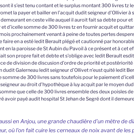
ont il s’est tenu contant et le surplus montant 300 livres tz le
met la payer et bailler en l’acquit dudit seigneur d’Ollivier à 
emeurant en ceste ville auquel il auroit fait sa debte pour e
et d’icelle somme de 300 livres tz en fournir acquit et quitta
n mois prochainement venant à peine de toutes pertes desp
ce faire en a esté ledit Berault plégé et cautionné par honor
 en la paroisse de St Aubin du Pavoil à ce présent et à cet 
fait son propre fait et debte et s’oblige avec ledit Berault esd
e de division de discusion d’ordre de priorité et postériorité 
n dudit Galerneau ledit seigneur d’Ollivet n’eust quité ledit Be
e somme de 300 livres sans toutefois pour le paiement d’icel
t seigneur au droit d’hypothèque à luy acquit par le moyen dudi
 somme que celle de 300 livres ensemble des deux poisles de 
uré avoir payé audit hospital St Jehan de Segré dont il demeure
it aussi en Anjou, une grande chaudière d’un mètre de d
r, où l’on fait cuire les cerneaux de noix avant de les p