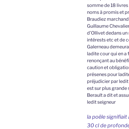
somme de 18 livres s
noms à promis et pro
Braudiez marchand d
Guillaume Chevalier 
d’Ollivet dedans u
intérests etc et de 
Galerneau demeurant
ladite cour qui en a 
renonçant au bénéfic
caution et obligatio
présenes pour ladit
préjudicier par ledi
est sur plus grande
Berault a dit et ass
ledit seigneur
la poële signifia
30 cl de profondeu