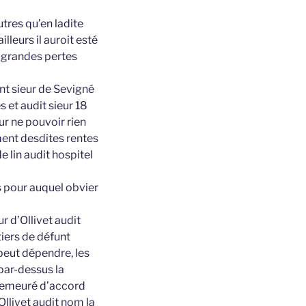
utres qu’en ladite
ailleurs il auroit esté
e grandes pertes
nt sieur de Sevigné
s et audit sieur 18
eur ne pouvoir rien
ent desdites rentes
e lin audit hospitel
s pour auquel obvier
r d’Ollivet audit
tiers de défunt
 peut dépendre, les
par-dessus la
 demeuré d’accord
Ollivet audit nom la