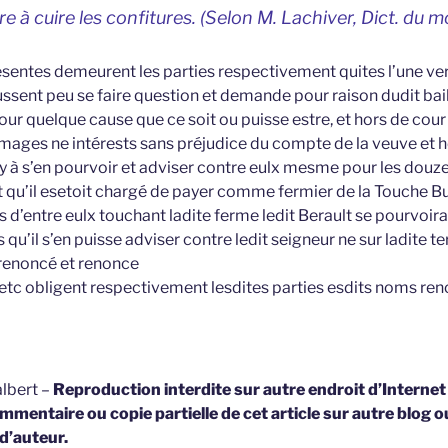
re à cuire les confitures. (Selon M. Lachiver,
Dict. du m
sentes demeurent les parties respectivement quites l’une vers
ussent peu se faire question et demande pour raison dudit bail
our quelque cause que ce soit ou puisse estre, et hors de cour
ges ne intérests sans préjudice du compte de la veuve et hé
uy à s’en pourvoir et adviser contre eulx mesme pour les douze
t qu’il esetoit chargé de payer comme fermier de la Touche B
es d’entre eulx touchant ladite ferme ledit Berault se pourvoira
s qu’il s’en puisse adviser contre ledit seigneur ne sur ladite t
a renoncé et renonce
 etc obligent respectivement lesdites parties esdits noms re
lbert –
Reproduction interdite sur autre endroit d’Interne
mmentaire ou copie partielle de cet article sur autre blog o
 d’auteur.