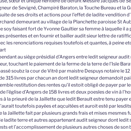
se, sœur et unique héritière de défunt Messire Jacques de S
igneur de Sevigné, Champiré Baraton, la Touche Bureau et la G
suite de ses droits et actions pour l’effet de ladite vendition d
rchand demeurant au village de la Planchette paroisse St Aubi
oy faisant fort de Yvonne Gaultier sa femme à laquelle il a pr
s présentes et en fournir et bailler audit sieur lettre de ratiff
ec les renonciations requises toutefois et quantes, à peine e
art
pendant au siège présidial d’Angers entre ledit seigneur audi
eur, touchant le paiement de la ferme de la terre de l’Isle Bar
assé soubz la cour de Vitré par maistre Despuys notaire le 12 
 315 livres par chacun an dont ledit seigneur demandoit pa
ble restitution des rentes qu’il estoit obligé de payer par led
 l’église d’Angers de 158 livres et deux poesles de vin à l’ho
s à la prieuré de la Jaillette que ledit Berault estre tenu payer 
n’aurait toutefois payées et aqcuitées et auroit esté par lesdits
e la Jaillette fait par plusieurs grands frais et mises mesmes f
 ladite terre et autres appartenant audit seigneur dont ledit
ts et l’accomplissement de plusieurs autres choses de son bai