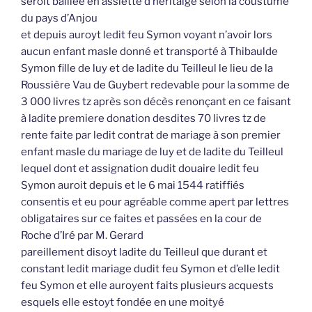
seroit baillée en assiette d’héritaige selon la coustume
du pays d’Anjou
et depuis auroyt ledit feu Symon voyant n’avoir lors
aucun enfant masle donné et transporté à Thibaulde
Symon fille de luy et de ladite du Teilleul le lieu de la
Roussière Vau de Guybert redevable pour la somme de
3 000 livres tz après son décès renonçant en ce faisant
à ladite premiere donation desdites 70 livres tz de
rente faite par ledit contrat de mariage à son premier
enfant masle du mariage de luy et de ladite du Teilleul
lequel dont et assignation dudit douaire ledit feu
Symon auroit depuis et le 6 mai 1544 ratiffiés
consentis et eu pour agréable comme apert par lettres
obligataires sur ce faites et passées en la cour de
Roche d’Iré par M. Gerard
pareillement disoyt ladite du Teilleul que durant et
constant ledit mariage dudit feu Symon et d’elle ledit
feu Symon et elle auroyent faits plusieurs acquests
esquels elle estoyt fondée en une moityé