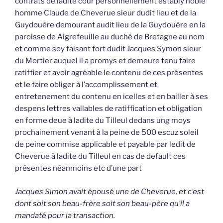
contrats de ladite cour personnellement estably noble
homme Claude de Cheverue sieur dudit lieu et de la
Guydouère demourant audit lieu de la Guydouère en la
paroisse de Aigrefeuille au duché de Bretagne au nom
et comme soy faisant fort dudit Jacques Symon sieur
du Mortier auquel il a promys et demeure tenu faire
ratiffier et avoir agréable le contenu de ces présentes
et le faire obliger à l’accomplissement et
entretenement du contenu en icelles et en bailler à ses
despens lettres vallables de ratiffication et obligation
en forme deue à ladite du Tilleul dedans ung moys
prochainement venant à la peine de 500 escuz soleil
de peine commise applicable et payable par ledit de
Cheverue à ladite du Tilleul en cas de default ces
présentes néanmoins etc d’une part
Jacques Simon avait épousé une de Cheverue, et c’est
dont soit son beau-frère soit son beau-père qu’il a
mandaté pour la transaction.