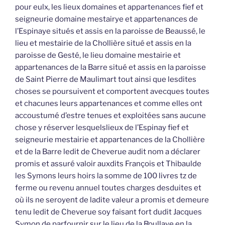
pour eulx, les lieux domaines et appartenances fief et
seigneurie domaine mestairye et appartenances de
l’Espinaye situés et assis en la paroisse de Beaussé, le
lieu et mestairie de la Chollière situé et assis en la
paroisse de Gesté, le lieu domaine mestairie et
appartenances de la Barre situé et assis en la paroisse
de Saint Pierre de Maulimart tout ainsi que lesdites
choses se poursuivent et comportent avecques toutes
et chacunes leurs appartenances et comme elles ont
accoustumé d’estre tenues et exploitées sans aucune
chose y réserver lesquelslieux de l’Espinay fief et
seigneurie mestairie et appartenances de la Chollière
et de la Barre ledit de Cheverue audit nom a déclarer
promis et assuré valoir auxdits François et Thibaulde
les Symons leurs hoirs la somme de 100 livres tz de
ferme ou revenu annuel toutes charges desduites et
où ils ne seroyent de ladite valeur a promis et demeure
tenu ledit de Cheverue soy faisant fort dudit Jacques
Symon de parfournir sur le lieu de la Roullaye en la