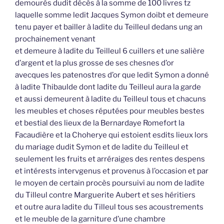
demourés dudit décès à la somme de 100 livres tz
laquelle somme ledit Jacques Symon doibt et demeure
tenu payer et bailler à ladite du Teilleul dedans ung an
prochainement venant
et demeure à ladite du Teilleul 6 cuillers et une salière
d’argent et la plus grosse de ses chesnes d’or
avecques les patenostres d’or que ledit Symon a donné
à ladite Thibaulde dont ladite du Teilleul aura la garde
et aussi demeurent à ladite du Teilleul tous et chacuns
les meubles et choses réputées pour meubles bestes
et bestial des lieux de la Bernardaye Romefort la
Facaudière et la Choherye qui estoient esdits lieux lors
du mariage dudit Symon et de ladite du Teilleul et
seulement les fruits et arréraiges des rentes despens
et intérests intervgenus et provenus à l’occasion et par
le moyen de certain procès poursuivi au nom de ladite
du Tilleul contre Marguerite Aubert et ses héritiers
et outre aura ladite du Tilleul tous ses acoustrements
et le meuble de la garniture d’une chambre