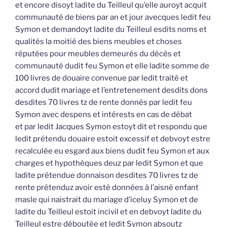
et encore disoyt ladite du Teilleul qu’elle auroyt acquit
communauté de biens par an et jour avecques ledit feu
Symon et demandoyt ladite du Teilleul esdits noms et
qualités la moitié des biens meubles et choses
réputées pour meubles demeurés du décès et
communauté dudit feu Symon et elle ladite somme de
100 livres de douaire convenue par ledit traité et
accord dudit mariage et l’entretenement desdits dons
desdites 70 livres tz de rente donnés par ledit feu
Symon avec despens et intérests en cas de débat
et par ledit Jacques Symon estoyt dit et respondu que
ledit prétendu douaire estoit excessif et debvoyt estre
recalculée eu esgard aux biens dudit feu Symon et aux
charges et hypothèques deuz par ledit Symon et que
ladite prétendue donnaison desdites 70 livres tz de
rente prétenduz avoir esté données à l’aisné enfant
masle qui naistrait du mariage d’iceluy Symon et de
ladite du Teilleul estoit incivil et en debvoyt ladite du
Teilleul estre déboutée et ledit Symon absoutz