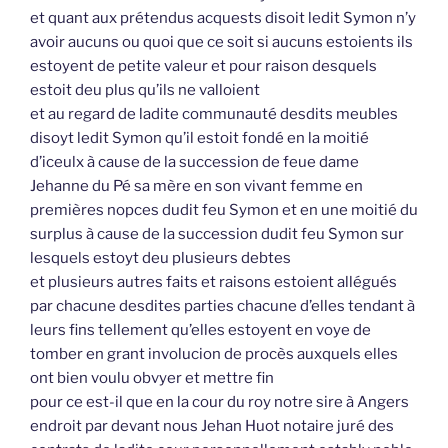
et quant aux prétendus acquests disoit ledit Symon n’y
avoir aucuns ou quoi que ce soit si aucuns estoients ils
estoyent de petite valeur et pour raison desquels
estoit deu plus qu’ils ne valloient
et au regard de ladite communauté desdits meubles
disoyt ledit Symon qu’il estoit fondé en la moitié
d’iceulx à cause de la succession de feue dame
Jehanne du Pé sa mère en son vivant femme en
premières nopces dudit feu Symon et en une moitié du
surplus à cause de la succession dudit feu Symon sur
lesquels estoyt deu plusieurs debtes
et plusieurs autres faits et raisons estoient allégués
par chacune desdites parties chacune d’elles tendant à
leurs fins tellement qu’elles estoyent en voye de
tomber en grant involucion de procès auxquels elles
ont bien voulu obvyer et mettre fin
pour ce est-il que en la cour du roy notre sire à Angers
endroit par devant nous Jehan Huot notaire juré des