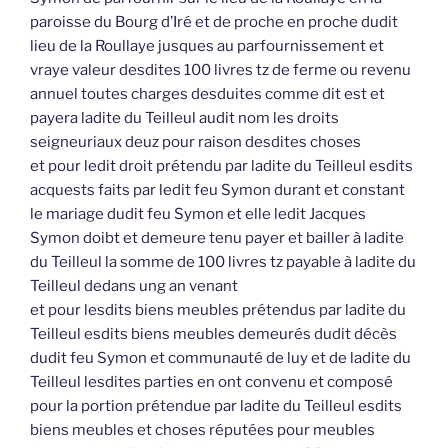
paroisse du Bourg d’Iré et de proche en proche dudit
lieu de la Roullaye jusques au parfournissement et
vraye valeur desdites 100 livres tz de ferme ou revenu
annuel toutes charges desduites comme dit est et
payera ladite du Teilleul audit nom les droits
seigneuriaux deuz pour raison desdites choses
et pour ledit droit prétendu par ladite du Teilleul esdits
acquests faits par ledit feu Symon durant et constant
le mariage dudit feu Symon et elle ledit Jacques
Symon doibt et demeure tenu payer et bailler à ladite
du Teilleul la somme de 100 livres tz payable à ladite du
Teilleul dedans ung an venant
et pour lesdits biens meubles prétendus par ladite du
Teilleul esdits biens meubles demeurés dudit décès
dudit feu Symon et communauté de luy et de ladite du
Teilleul lesdites parties en ont convenu et composé
pour la portion prétendue par ladite du Teilleul esdits
biens meubles et choses réputées pour meubles