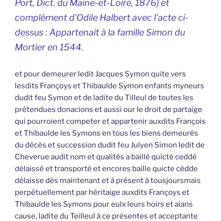
Port, Dict. du Maine-et-Loire, 1876) et
complément d’Odile Halbert avec l’acte ci-
dessus : Appartenait à la famille Simon du
Mortier en 1544.
et pour demeurer ledit Jacques Symon quite vers
lesdits Françoys et Thibaulde Symon enfants myneurs
dudit feu Symon et de ladite du Tilleul de toutes les
prétendues donacions et aussi our le droit de partaige
qui pourroient competer et appartenir auxdits François
et Thibaulde les Symons en tous les biens demeurés
du décès et succession dudit feu Julyen Simon ledit de
Cheverue audit nom et qualités a baillé quicté ceddé
délaissé et transporté et encores baille quicte cèdde
délaisse dès maintenant et à présent à tousjoursmais
perpétuellement par héritaige auxdits Françoys et
Thibaulde les Symons pour eulx leurs hoirs et aians
cause, ladite du Teilleul à ce présentes et acceptante