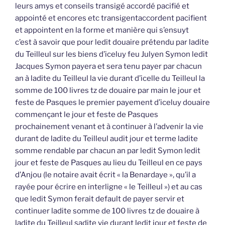
leurs amys et conseils transigé accordé pacifié et
appointé et encores etc transigentaccordent pacifient
et appointent en la forme et manière qui s’ensuyt
c’est à savoir que pour ledit douaire prétendu par ladite
du Teilleul sur les biens d’iceluy feu Julyen Symon ledit
Jacques Symon payera et sera tenu payer par chacun
an à ladite du Teilleul la vie durant d’icelle du Teilleul la
somme de 100 livres tz de douaire par main le jour et
feste de Pasques le premier payement d’iceluy douaire
commençant le jour et feste de Pasques
prochainement venant et à continuer à l’advenir la vie
durant de ladite du Teilleul audit jour et terme ladite
somme rendable par chacun an par ledit Symon ledit
jour et feste de Pasques au lieu du Teilleul en ce pays
d’Anjou (le notaire avait écrit « la Benardaye », qu’il a
rayée pour écrire en interligne « le Teilleul ») et au cas
que ledit Symon ferait default de payer servir et
continuer ladite somme de 100 livres tz de douaire à
ladite du Teilleul sadite vie durant ledit jour et feste de