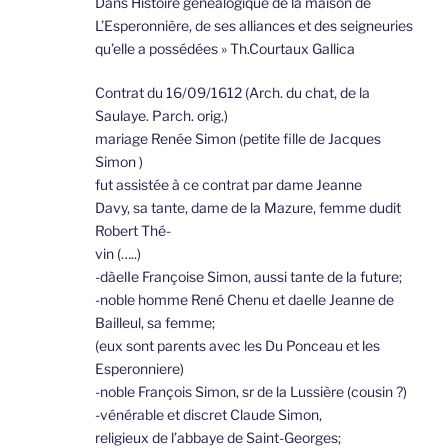
Dans Histoire généalogique de la maison de
L’Esperonnière, de ses alliances et des seigneuries
qu’elle a possédées » Th.Courtaux Gallica
Contrat du 16/09/1612 (Arch. du chat, de la
Saulaye. Parch. orig.)
mariage Renée Simon (petite fille de Jacques
Simon )
fut assistée à ce contrat par dame Jeanne
Davy, sa tante, dame de la Mazure, femme dudit
Robert Thé-
vin (…..)
-dàelIe Françoise Simon, aussi tante de la future;
-noble homme René Chenu et daelle Jeanne de
Bailleul, sa femme;
(eux sont parents avec les Du Ponceau et les
Esperonniere)
-noble François Simon, sr de la Lussière (cousin ?)
-vénérable et discret Claude Simon,
religieux de l’abbaye de Saint-Georges;