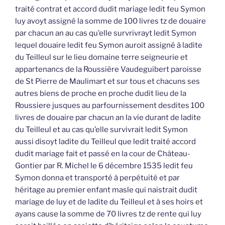
traité contrat et accord dudit mariage ledit feu Symon
luy avoyt assigné la somme de 100 livres tz de douaire
par chacun an au cas qu’elle survrivrayt ledit Symon
lequel douaire ledit feu Symon auroit assigné à ladite
du Teilleul sur le lieu domaine terre seigneurie et
appartenancs de la Roussière Vaudeguibert paroisse
de St Pierre de Maulimart et sur tous et chacuns ses
autres biens de proche en proche dudit lieu de la
Roussiere jusques au parfournissement desdites 100
livres de douaire par chacun an la vie durant de ladite
du Teilleul et au cas qu’elle survivrait ledit Symon
aussi disoyt ladite du Teilleul que ledit traité accord
dudit mariage fait et passé en la cour de Château-
Gontier par R. Michel le 6 décembre 1535 ledit feu
Symon donna et transporté à perpétuité et par
héritage au premier enfant masle qui naistrait dudit
mariage de luy et de ladite du Teilleul et à ses hoirs et
ayans cause la somme de 70 livres tz de rente qui luy