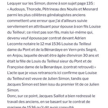
Lequyer sur les Simon, donne à son sujet page 135 :
« Audouys, Thorode, Pétrineau des Noulis et Mesnard
parmi les plus célèbres généalogistes anciens
commettent une erreur que j’ai d’ailleurs suivie
servilement en attribuant pour épouse à son fils Louise
du Teilleul ; ce n’est pas son fils, mais lui-même qui,
devenu veuf épousa par contrat devant Adrien
Lecomte notaire le 12 mai 1536 Louise du Teilleul
dame du Pont et de la Bénardaye en Vern près Segré,
en Anjou, laquelle devait être âgée d’environ 30 ans et
était la fille de Louis du Teilleul sieur du Pont et de
Françoise dame de la Benardaye. (contrat retrouvé) »
L’acte que je vous retranscris ici confirme que Louise
du Teilleul est veuve de Julien Simon, tandis que
Jacques Simon est bien issu du premier lit de ce Julien
Simon.
Donc, sur ce point, Jacques Saillot a bien redressé le
travail des anciens, en se basant sur le contrat de
mariage de 1536 qu’il dit avoir consulté.