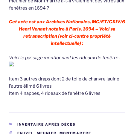
meunier de Montmartre a-t-il vraiement des vitres aux
fenêtres en 1694 ?
Cet acte est aux Archives Nationales, MC/ET/CXIV/6
Henri Venant notaire à Paris, 1694 – Voici sa
retranscription (voir ci-contre propriété
intellectuelle) :
Voici le passage mentionnant les rideaux de fenêtre :
Item 3 autres draps dont 2 de toile de chanvre jaulne
l’autre élimé 6 livres
Item 4 nappes, 4 rideaux de fenêtre 6 livres
CATÉGORIES
INVENTAIRE APRÈS DÉCÈS
ÉTIQUETTES
FAUVEL
,
MEUNIER
,
MONTMARTRE