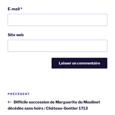
E-mail
*
Site web
Navigation
Article
PRÉCÉDENT
de
précédent
Difficile succession de Marguerite du Moulinet
l’article
décédée sans hoirs : Château-Gontier 1713