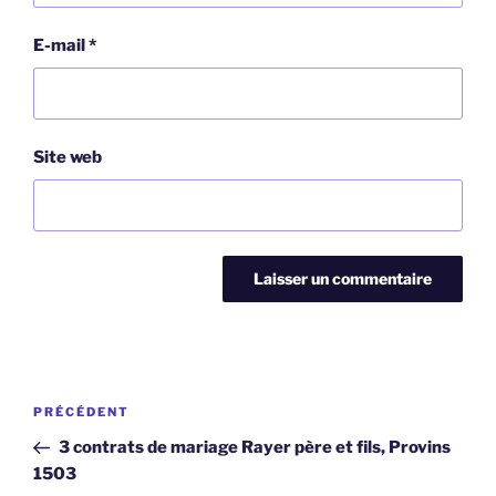
E-mail
*
Site web
Navigation
Article
PRÉCÉDENT
de
précédent
3 contrats de mariage Rayer père et fils, Provins
l’article
1503