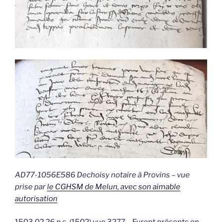
AD77-1056E586 Dechoisy notaire à Provins – vue
prise par
le CGHSM de Melun, avec son aimable
autorisation
1503.02.26 n.s. (1502) vue 3277 – Furent présents en