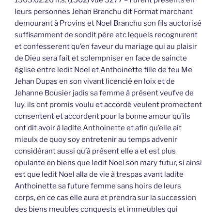
leurs personnes Jehan Branchu dit Format marchant
demourant à Provins et Noel Branchu son fils auctorisé
suffisamment de sondit père etc lequels recognurent
et confesserent qu’en faveur du mariage qui au plaisir
de Dieu sera fait et solempniser en face de saincte
église entre ledit Noel et Anthoinette fille de feu Me
Jehan Dupas en son vivant licencié en loix et de
Jehanne Bousier jadis sa femme à présent veufve de
luy, ils ont promis voulu et accordé veulent promectent
consentent et accordent pour la bonne amour qu’ils
ont dit avoir à ladite Anthoinette et afin qu’elle ait
mieulx de quoy soy entretenir au temps advenir
considérant aussi qu’à présent elle a et est plus
opulante en biens que ledit Noel son mary futur, si ainsi
est que ledit Noel alla de vie à trespas avant ladite
Anthoinette sa future femme sans hoirs de leurs
corps, en ce cas elle aura et prendra sur la succession
des biens meubles conquests et immeubles qui