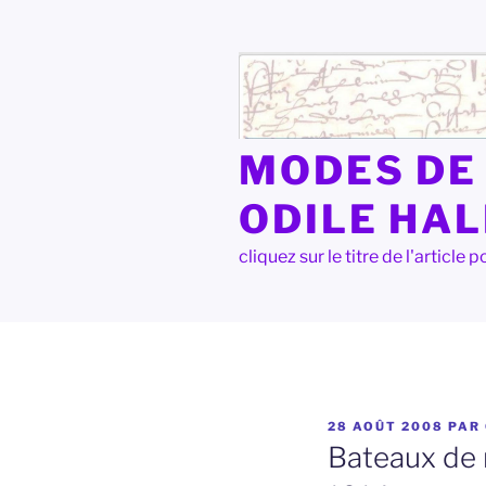
Aller
au
contenu
principal
MODES DE 
ODILE HA
cliquez sur le titre de l'articl
PUBLIÉ
28 AOÛT 2008
PAR
LE
Bateaux de r