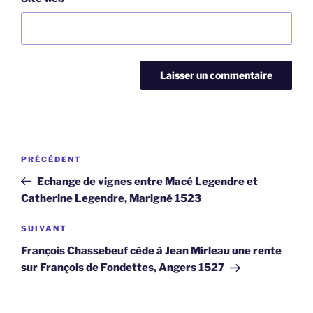
Navigation
Article
PRÉCÉDENT
de
précédent
Echange de vignes entre Macé Legendre et
l’article
Catherine Legendre, Marigné 1523
Article
SUIVANT
suivant
François Chassebeuf cède à Jean Mirleau une rente
sur François de Fondettes, Angers 1527