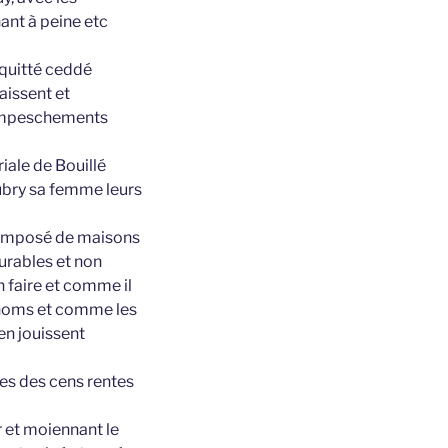
ant à peine etc
 quitté ceddé
aissent et
t empeschements
ale de Bouillé
Aubry sa femme leurs
é composé de maisons
urables et non
n faire et comme il
s noms et comme les
 en jouissent
ges des cens rentes
r et moiennant le