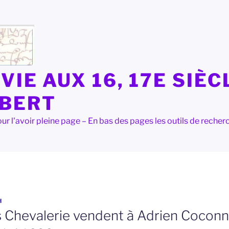
VIE AUX 16, 17E SIÈC
LBERT
e pour l'avoir pleine page – En bas des pages les outils de rec
H
s Chevalerie vendent à Adrien Coconni