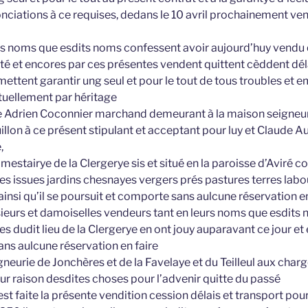
nciations à ce requises, dedans le 10 avril prochainement ven
urs noms que esdits noms confessent avoir aujourd’huy vendu
rté et encores par ces présentes vendent quittent cèddent dél
mettent garantir ung seul et pour le tout de tous troubles e
uellement par héritage
Adrien Coconnier marchand demeurant à la maison seigneuri
llon à ce présent stipulant et acceptant pour luy et Claude 
,
et mestairye de la Clergerye sis et situé en la paroisse d’Avir
es issues jardins chesnayes vergers prés pastures terres labo
ainsi qu’il se poursuit et comporte sans aulcune réservation e
sieurs et damoiselles vendeurs tant en leurs noms que esdit
es dudit lieu de la Clergerye en ont jouy auparavant ce jour et
ans aulcune réservation en faire
igneurie de Jonchères et de la Favelaye et du Teilleul aux char
ur raison desdites choses pour l’advenir quitte du passé
est faite la présente vendition cession délais et transport pou