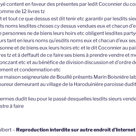
yé content en faveur des présentes par ledit Coconnier du 
somme de 12 livres tz
t et tout ce que dessus est dit tenir etc garantir par lesdits si
ts noms lesdites choses cy dessus vendues eux et chacun d’eu
e personnes ne de biens leurs hoirs etc obligent lesdites party
urs tant en leurs noms qu’esdits noms eux et chacun d’eux seul
sonne et de biens eux leurs hoirs etc et le dit Coconnier au pa
s tz et à deffault de ce faire ses biens à prendre vendre et m
onczant etc et au bénéfice de division discussion et d’ordre de
ugement et condemnation etc
ite maison seigneuriale de Bouillé présents Marin Boisnière la
oureur demeurant au village de la Haroduinière paroisse dudit
ermes dudit lieu pour le passé desquelles lesdits sieurs vende
stre à faire
lbert –
Reproduction interdite sur autre endroit d’Interne