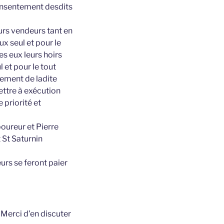
consentement desdits
eurs vendeurs tant en
x seul et pour le
es eux leurs hoirs
 et pour le tout
iement de ladite
ettre à exécution
 priorité et
boureur et Pierre
 St Saturnin
urs se feront paier
t
Merci d’en discuter