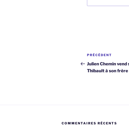
Navigation
Article
PRÉCÉDENT
de
précédent
Julien Chemin vend 
Thibault à son frèr
l’article
COMMENTAIRES RÉCENTS