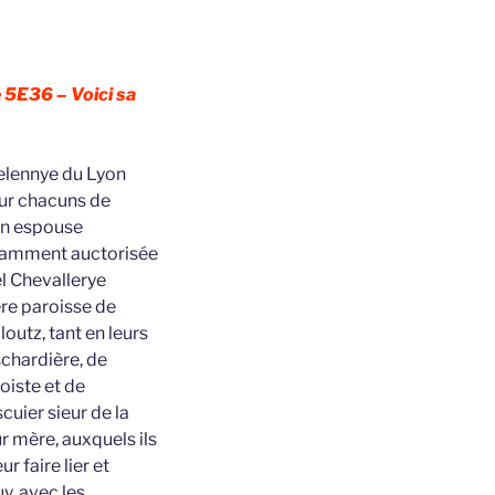
 5E36 – Voici sa
elennye du Lyon
our chacuns de
son espouse
fisamment auctorisée
el Chevallerye
ère paroisse de
outz, tant en leurs
schardière, de
oiste et de
uier sieur de la
r mère, auxquels ils
r faire lier et
uy, avec les