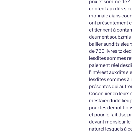
prix et somme de 4 
content auxdits sieu
monnaie aians cours 
ont présentement eue
et tiennent à contan
deument soubzmis es
bailler auxdits sieu
de 750 livres tz ded
lesdites sommes rev
paiement réel desdi
l’intérest auxdits si
lesdites sommes à r
présentes qui autrem
Coconnier en leurs d
mestaier dudit lieu 
pour les démolitions 
et pour le fait dse 
devant monsieur le l
naturel lesquels à c