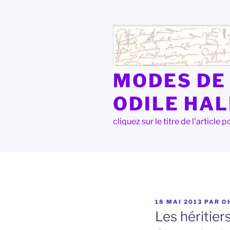
Aller
au
contenu
principal
MODES DE 
ODILE HA
cliquez sur le titre de l'articl
PUBLIÉ
18 MAI 2013
PAR
O
LE
Les héritier