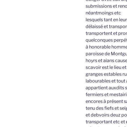
submissions et reno
néantmoings etc
lesquels tant en le
délaissé et transpo
transportent et pro
quelconques perpét
à honorable homme 
paroisse de Montgui
hoyrs et aians cause
scavoir est le lieu 
granges estables ru
labourables et tout 
appartient auxdits 
fermiers et mestairi
encores à présent s
tenu des fiefs et se
et debvoirs deuz po
transportant etc et 