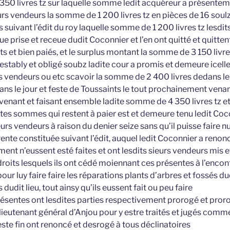
350 livres tz sur laquelle somme ledit acquéreur a présentem
rs vendeurs la somme de 1 200 livres tz en pièces de 16 soulz
suivant l’édit du roy laquelle somme de 1 200 livres tz lesdit
 prise et receue dudit Coconnier et l’en ont quitté et quittent
ts et bien paiés, et le surplus montant la somme de 3 150 livre
tably et obligé soubz ladite cour a promis et demeure icell
rs vendeurs ou etc scavoir la somme de 2 400 livres dedans le
ans le jour et feste de Toussaints le tout prochainement venan
enant et faisant ensemble ladite somme de 4 350 livres tz et
tes sommes qui restent à paier est et demeure tenu ledit Coc
eurs vendeurs à raison du denier seize sans qu’il puisse faire n
ente constituée suivant l’édit, auquel ledit Coconnier a renon
ent n’eussent esté faites et ont lesdits sieurs vendeurs mis e
roits lesquels ils ont cédé moiennant ces présentes à l’encont
pour luy faire faire les réparations plants d’arbres et fossés 
dudit lieu, tout ainsy qu’ils eussent fait ou peu faire
présentes ont lesdites parties respectivement prorogé et proro
ieutenant général d’Anjou pour y estre traités et jugés comme
este fin ont renoncé et desrogé à tous déclinatoires