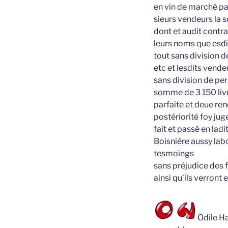
en vin de marché pa
sieurs vendeurs la 
dont et audit contra
leurs noms que esdi
tout sans division d
etc et lesdits vende
sans division de per
somme de 3 150 livre
parfaite et deue ren
postériorité foy j
fait et passé en lad
Boisnière aussy lab
tesmoings
sans préjudice des f
ainsi qu’ils verront e
Odile Ha