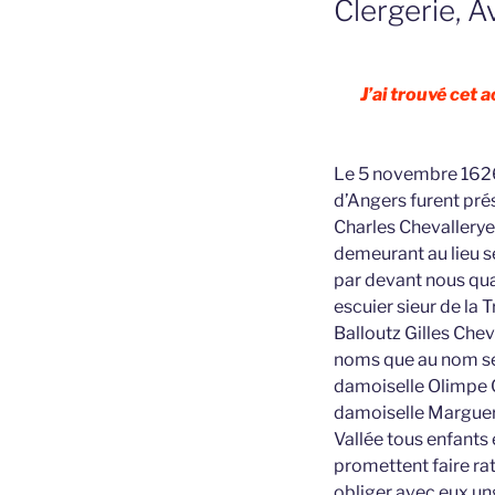
Clergerie, A
J’ai trouvé cet
Le 5 novembre 1626 
d’Angers furent pré
Charles Chevallerye
demeurant au lieu se
par devant nous qua
escuier sieur de la 
Balloutz Gilles Chev
noms que au nom set
damoiselle Olimpe C
damoiselle Margueri
Vallée tous enfants 
promettent faire rati
obliger avec eux ung