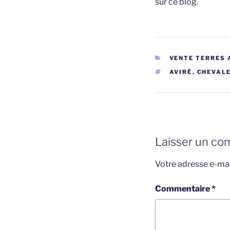
sur ce blog.
CATÉGORIES
VENTE TERRES 
ÉTIQUETTES
AVIRÉ
,
CHEVALE
Laisser un co
Votre adresse e-mai
Commentaire
*