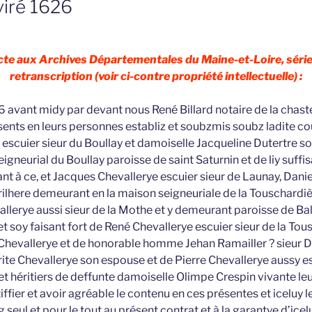
viré 1626
 acte aux Archives Départementales du Maine-et-Loire, série
retranscription (voir ci-contre propriété intellectuelle) :
avant midy par devant nous René Billard notaire de la chast
sents en leurs personnes establiz et soubzmis soubz ladite c
 escuier sieur du Boullay et damoiselle Jacqueline Dutertre 
igneurial du Boullay paroisse de saint Saturnin et de liy suf
nt à ce, et Jacques Chevallerye escuier sieur de Launay, Dani
Trilhere demeurant en la maison seigneuriale de la Touschardi
allerye aussi sieur de la Mothe et y demeurant paroisse de Ball
 soy faisant fort de René Chevallerye escuier sieur de la Tou
hevallerye et de honorable homme Jehan Ramailler ? sieur D
te Chevallerye son espouse et de Pierre Chevallerye aussy esc
et héritiers de deffunte damoiselle Olimpe Crespin vivante leu
ffier et avoir agréable le contenu en ces présentes et iceluy leu
 seul et pour le tout au présent contrat et à la garantye d’icel