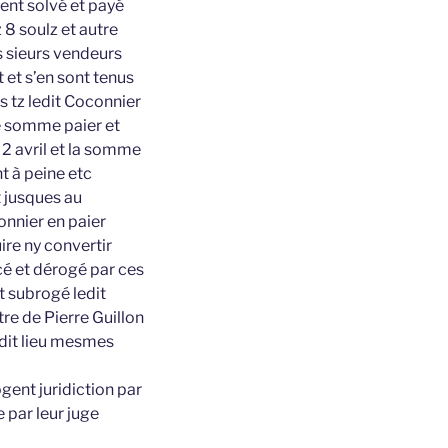
ent solvé et payé
 8 soulz et autre
s sieurs vendeurs
 et s’en sont tenus
s tz ledit Coconnier
e somme paier et
 2 avril et la somme
t à peine etc
 jusques au
onnier en paier
uire ny convertir
cé et dérogé par ces
t subrogé ledit
re de Pierre Guillon
dudit lieu mesmes
gent juridiction par
 par leur juge