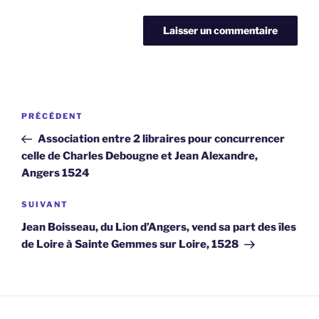
Navigation
Article
PRÉCÉDENT
de
précédent
Association entre 2 libraires pour concurrencer
l’article
celle de Charles Debougne et Jean Alexandre,
Angers 1524
Article
SUIVANT
suivant
Jean Boisseau, du Lion d’Angers, vend sa part des îles
de Loire à Sainte Gemmes sur Loire, 1528