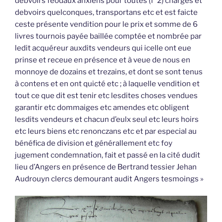
debvoirs féodaux anxiens pour toutes (f°2) charges et
debvoirs quelconques, transportans etc et est faicte
ceste présente vendition pour le prix et somme de 6
livres tournois payée baillée comptée et nombrée par
ledit acquéreur auxdits vendeurs qui icelle ont eue
prinse et receue en présence et à veue de nous en
monnoye de dozains et trezains, et dont se sont tenus
à contens et en ont quicté etc ; à laquelle vendition et
tout ce que dit est tenir etc lesdites choses vendues
garantir etc dommaiges etc amendes etc obligent
lesdits vendeurs et chacun d’eulx seul etc leurs hoirs
etc leurs biens etc renonczans etc et par especial au
bénéfica de division et générallement etc foy
jugement condemnation, fait et passé en la cité dudit
lieu d’Angers en présence de Bertrand tessier Jehan
Audrouyn clercs demourant audit Angers tesmoings »