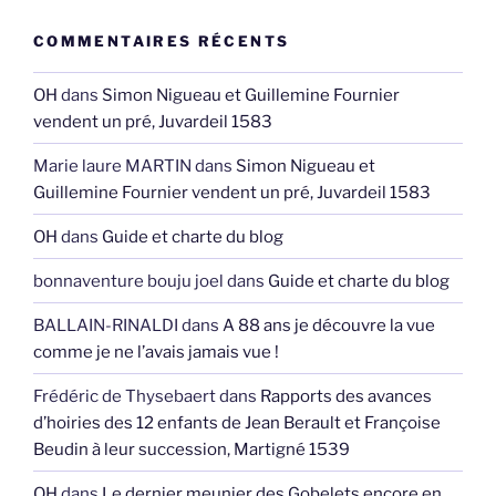
COMMENTAIRES RÉCENTS
OH
dans
Simon Nigueau et Guillemine Fournier
vendent un pré, Juvardeil 1583
Marie laure MARTIN
dans
Simon Nigueau et
Guillemine Fournier vendent un pré, Juvardeil 1583
OH
dans
Guide et charte du blog
bonnaventure bouju joel
dans
Guide et charte du blog
BALLAIN-RINALDI
dans
A 88 ans je découvre la vue
comme je ne l’avais jamais vue !
Frédéric de Thysebaert
dans
Rapports des avances
d’hoiries des 12 enfants de Jean Berault et Françoise
Beudin à leur succession, Martigné 1539
OH
dans
Le dernier meunier des Gobelets encore en