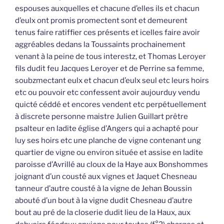
espouses auxquelles et chacune d’elles ils et chacun
d’eulx ont promis promectent sont et demeurent
tenus faire ratiffier ces présents et icelles faire avoir
aggréables dedans la Toussaints prochainement
venant à la peine de tous interestz, et Thomas Leroyer
fils dudit feu Jacques Leroyer et de Perrine sa femme,
soubzmectant eulx et chacun d’eulx seul etc leurs hoirs
etc ou pouvoir etc confessent avoir aujourduy vendu
quicté céddé et encores vendent etc perpétuellement
à discrete personne maistre Julien Guillart prêtre
psalteur en ladite église d’Angers qui a achapté pour
luy ses hoirs etc une planche de vigne contenant ung
quartier de vigne ou environ située et assise en ladite
paroisse d’Avrillé au cloux de la Haye aux Bonshommes
joignant d’un cousté aux vignes et Jaquet Chesneau
tanneur d’autre cousté à la vigne de Jehan Boussin
abouté d’un bout à la vigne dudit Chesneau d’autre
bout au pré de la closerie dudit lieu de la Haux, aux