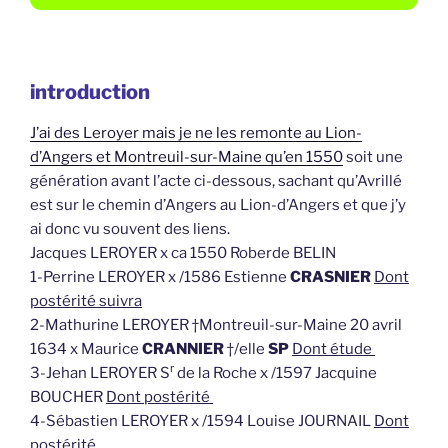
introduction
J’ai des Leroyer mais je ne les remonte au Lion-
d’Angers et Montreuil-sur-Maine qu’en 1550
soit une
génération avant l’acte ci-dessous, sachant qu’Avrillé
est sur le chemin d’Angers au Lion-d’Angers et que j’y
ai donc vu souvent des liens.
Jacques LEROYER x ca 1550 Roberde BELIN
1-Perrine LEROYER x /1586 Estienne
CRASNIER
Dont
postérité suivra
2-Mathurine LEROYER †Montreuil-sur-Maine 20 avril
1634 x Maurice
CRANNIER
†/elle
SP
Dont étude
r
3-Jehan LEROYER S
de la Roche x /1597 Jacquine
BOUCHER
Dont postérité
4-Sébastien LEROYER x /1594 Louise JOURNAIL
Dont
postérité