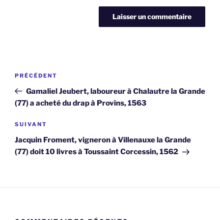
Navigation
Article
PRÉCÉDENT
de
précédent
Gamaliel Jeubert, laboureur à Chalautre la Grande
l’article
(77) a acheté du drap à Provins, 1563
Article
SUIVANT
suivant
Jacquin Froment, vigneron à Villenauxe la Grande
(77) doit 10 livres à Toussaint Corcessin, 1562