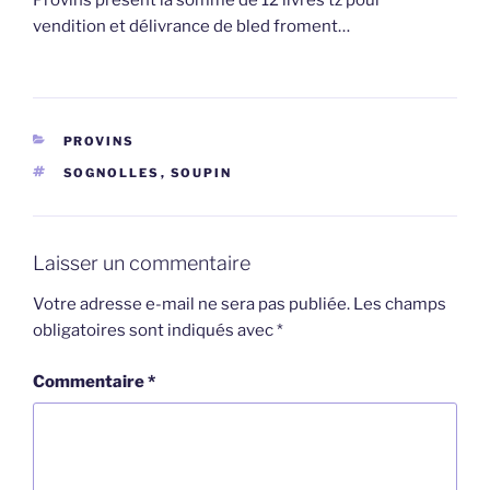
Provins présent la somme de 12 livres tz pour
vendition et délivrance de bled froment…
CATÉGORIES
PROVINS
ÉTIQUETTES
SOGNOLLES
,
SOUPIN
Laisser un commentaire
Votre adresse e-mail ne sera pas publiée.
Les champs
obligatoires sont indiqués avec
*
Commentaire
*