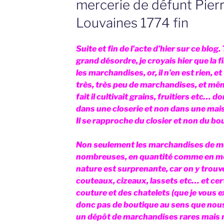
mercerie de défunt Pierr
Louvaines 1774 fin
Suite et fin de l’acte d’hier sur ce blog
grand désordre, je croyais hier que la f
les marchandises, or, il n’en est rien, et 
très, très peu de marchandises, et mêm
fait il cultivait grains, fruitiers etc…
dans une closerie et non dans une maiso
Il se rapproche du closier et non du bou
Non seulement les marchandises de me
nombreuses, en quantité comme en mo
nature est surprenante, car on y trouv
couteaux, cizeaux, lassets etc… et cert
couture et des chatelets (que je vous ex
donc pas de boutique au sens que nou
un dépôt de marchandises rares mais n