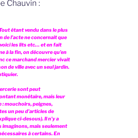
e Chauvin :
. Tout étant vendu dans le plus
in de l’acte ne concernait que
voici les lits etc… et en fait
e à la fin, on découvre qu’en
 donc ce marchand mercier vivait
n de ville avec un seul jardin.
tiquier.
rcerie sont peut
ntant monétaire, mais leur
e : mouchoirs, peignes,
es un peu d’articles de
plique ci-desous). Il n’y a
s imaginons, mais seulement
écessaires à certains. En