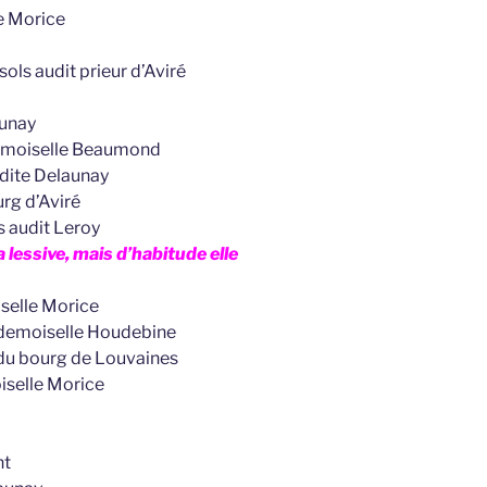
te Morice
sols audit prieur d’Aviré
aunay
 demoiselle Beaumond
adite Delaunay
urg d’Aviré
ls audit Leroy
a lessive, mais d’habitude elle
iselle Morice
la demoiselle Houdebine
t du bourg de Louvaines
oiselle Morice
nt