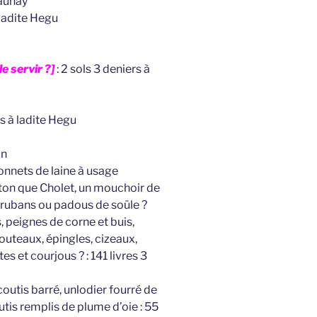
launay
 ladite Hegu
le servir ?]
: 2 sols 3 deniers à
ls à ladite Hegu
in
nnets de laine à usage
on que Cholet, un mouchoir de
 rubans ou padous de soüle ?
s, peignes de corne et buis,
outeaux, épingles, cizeaux,
ttes et courjous ? : 141 livres 3
 coutis barré, unlodier fourré de
utis remplis de plume d’oie : 55