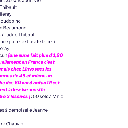
s : 25 sols audit Viel
 Thibault
lleray
e Houdebine
dite Beaumond
s à ladite Thibault
une paire de bas de laine à
leray
acun
[une aune fait plus d’1,20
tuellement en France c’est
mais chez Linvosges les
ommes de 43 et même un
 des 60 cm d’antan ! Il est
nt la lessive aussi le
e 2 lessives ]
: 50 sols à Mr le
vres à demoiselle Jeanne
rre Chauvin