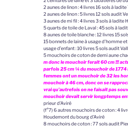
2 ceintures de laine et 3 tabatières de bui
2 aunes de linon : 4 livres 16 sols à ladite
2 aunes de linon : 5 livres 12 sols audit Ve
3 aunes de mi fil : 4 livres 3 sols à ladit
5 quarts de toile de Laval : 45 sols à la
8 aunes de toile blanche : 12 livres 15 sol
15 bonnets de laine à usage d’homme et 
usage d’enfant : 10 livres 5 sols audit Val
5 mouchoirs de coton de demi aune ch
m donc le mouchoir ferait 60 cm !!! ac
parfois 25 cm ¼ du mouchoir de 1774 
femmes ont un mouchoir de 32 les h
mouchoir à 46 cm, donc on se rapproche
vrai qu’autrefois on ne faisait pas souve
mouchoir devait servir longptemps entr
prieur d’Aviré
(f°7) 6 autres mouchoirs de coton : 4 li
Houdemont du bourg d’Aviré
8 mouchoirs de coton : 77 sols audit Pie