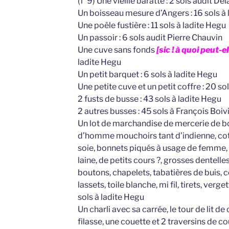
(f°9) Une vieille baratte : 2 sols audit De
Un boisseau mesure d’Angers : 16 sols à
Une poêle fustière : 11 sols à ladite Hegu
Un passoir : 6 sols audit Pierre Chauvin
Une cuve sans fonds
[sic ! à quoi peut-el
ladite Hegu
Un petit barquet : 6 sols à ladite Hegu
Une petite cuve et un petit coffre : 20 so
2 fusts de busse : 43 sols à ladite Hegu
2 autres busses : 45 sols à François Boiv
Un lot de marchandise de mercerie de bo
d’homme mouchoirs tant d’indienne, cot
soie, bonnets piqués à usage de femme,
laine, de petits cours ?, grosses dentelle
boutons, chapelets, tabatières de buis, c
lassets, toile blanche, mi fil, tirets, verge
sols à ladite Hegu
Un charli avec sa carrée, le tour de lit de
filasse, une couette et 2 traversins de co