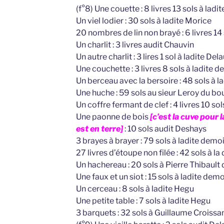
(f°8) Une couette : 8 livres 13 sols à ladi
Un viel lodier : 30 sols à ladite Morice
20 nombres de lin non brayé : 6 livres 14 
Un charlit : 3 livres audit Chauvin
Un autre charlit : 3 lires 1 sol à ladite Del
Une couchette : 3 livres 8 sols à ladite
Un berceau avec la bersoire : 48 sols à l
Une huche : 59 sols au sieur Leroy du bo
Un coffre fermant de clef : 4 livres 10 so
Une paonne de bois
[c’est la cuve pour l
est en terre]
: 10 sols audit Deshays
3 brayes à brayer : 79 sols à ladite demo
27 livres d’étoupe non filée : 42 sols à 
Un hachereau : 20 sols à Pierre Thibaul
Une faux et un siot : 15 sols à ladite dem
Un cerceau : 8 sols à ladite Hegu
Une petite table : 7 sols à ladite Hegu
3 barquets : 32 sols à Guillaume Croissa