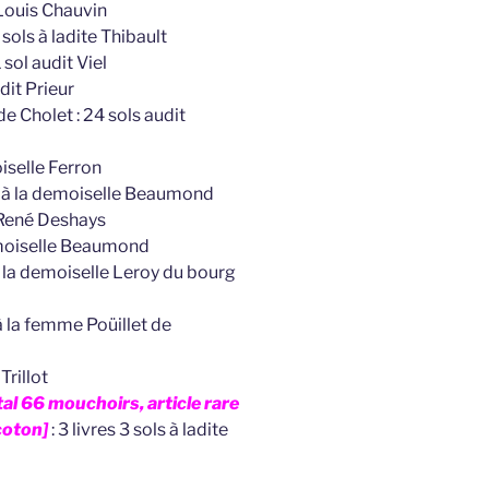
 Louis Chauvin
sols à ladite Thibault
 sol audit Viel
dit Prieur
 Cholet : 24 sols audit
iselle Ferron
ls à la demoiselle Beaumond
 René Deshays
emoiselle Beaumond
à la demoiselle Leroy du bourg
à la femme Poüillet de
Trillot
tal 66 mouchoirs, article rare
coton]
: 3 livres 3 sols à ladite