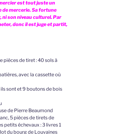
mercier est tout juste un
te de mercerie. Sa fortune
, ni son niveau culturel. Par
heter, donc il est juge et partit,
 pièces de tiret : 40 sols à
batières, avec la cassette où
ils sont et 9 boutons de bois
u
pouse de Pierre Beaumond
anc, 5 pièces de tirets de
es petits échevaux : 3 livres 1
llot du bourg de Louvaines