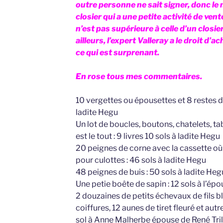
outre personne ne sait signer, donc le 
closier qui a une petite activité de ven
n’est pas supérieure à celle d’un closier
ailleurs, l’expert Valleray a le droit d’ac
ce qui est surprenant.
En rose tous mes commentaires.
10 vergettes ou épousettes et 8 restes de
ladite Hegu
Un lot de boucles, boutons, chatelets, ta
est le tout : 9 livres 10 sols à ladite Hegu
20 peignes de corne avec la cassette où 
pour culottes : 46 sols à ladite Hegu
48 peignes de buis : 50 sols à ladite Heg
Une petie boête de sapin : 12 sols à l’é
2 douzaines de petits échevaux de fils bl
coiffures, 12 aunes de tiret fleuré et autr
sol à Anne Malherbe épouse de René Tri