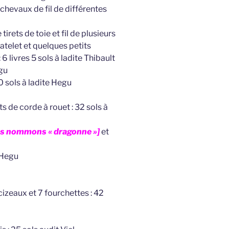
échevaux de fil de différentes
irets de toie et fil de plusieurs
hatelet et quelques petits
6 livres 5 sols à ladite Thibault
egu
 sols à ladite Hegu
s de corde à rouet : 32 sols à
us nommons « dragonne »]
et
 Hegu
cizeaux et 7 fourchettes : 42