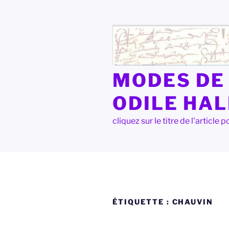
Aller
au
contenu
principal
MODES DE 
ODILE HA
cliquez sur le titre de l'articl
ÉTIQUETTE :
CHAUVIN