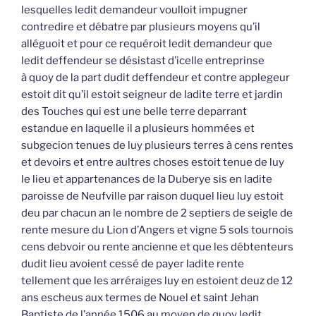
lesquelles ledit demandeur voulloit impugner
contredire et débatre par plusieurs moyens qu’il
alléguoit et pour ce requéroit ledit demandeur que
ledit deffendeur se désistast d’icelle entreprinse
à quoy de la part dudit deffendeur et contre applegeur
estoit dit qu’il estoit seigneur de ladite terre et jardin
des Touches qui est une belle terre deparrant
estandue en laquelle il a plusieurs hommées et
subgecion tenues de luy plusieurs terres à cens rentes
et devoirs et entre aultres choses estoit tenue de luy
le lieu et appartenances de la Duberye sis en ladite
paroisse de Neufville par raison duquel lieu luy estoit
deu par chacun an le nombre de 2 septiers de seigle de
rente mesure du Lion d’Angers et vigne 5 sols tournois
cens debvoir ou rente ancienne et que les débtenteurs
dudit lieu avoient cessé de payer ladite rente
tellement que les arréraiges luy en estoient deuz de 12
ans escheus aux termes de Nouel et saint Jehan
Baptiste de l’année 1506 au moyen de quoy ledit