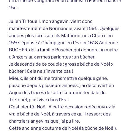
de la rue de Vaugirard et du boulevard Pasteur dans le
15e.
Julien Trifoueil, mon angevin, vient donc
manifestement de Normandie, avant 1595.
Quelques
années plus tard, son fils Mathurin, né à Cherré en
1597, épouse à Champigné en février 1618 Adrienne
BUCHER, de la famille Buscher qui donnera un maire
d’Angers aux armes parlantes : un bûcher.
Je descends de ce couple : grosse bûche de Noël x
bûcher ! Cela ne s’invente pas !
Mieux, ils ont dû me transmettre quelque gêne,
puisque depuis plusieurs années, j’ai découvert en
Anjou des traces de cette coutume féodale du
Trefouel, plus vive dans l’Est.
C’est bientôt Noël. A cette occasion redécouvrez la
vraie bûche de Noël, à travers ce qu’il ressort des
chartriers angevins que j’ai pu lire.
Cette ancienne coutume de Noël (la bûche de Noël),