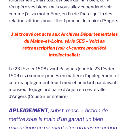
tardivement, mais tout est bien qui finit bien, car il
récupère ses biens, mais vous allez cependand voir,
comme j’ai vu moi-même, en fin de l’acte, qu’il a des
relations dirions nous ! Il est proche du maire d’Angers.
J’ai trouvé cet acte aux Archives Départementales
du Maine-et-Loire, série 5E5 – Voici sa
retranscription (voir ci-contre propriété
intellectuelle) :
Le 23 février 1508 avant Pasques (donc le 23 février
1509 n.s.) comme procès en matière d’applegement et
contreapplegement feust meu et pendant par davant
monsieur le juge ordinaire d’Anjou en ceste ville
d’Angers (Cousturier notaire)
APLEIGEMENT
, subst. masc. « Action de
mettre sous la main d’un garant un bien
revendiqué au moment d’un procès en action