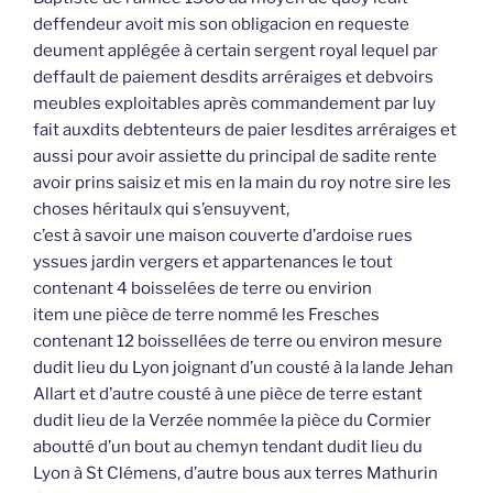
deffendeur avoit mis son obligacion en requeste
deument applégée à certain sergent royal lequel par
deffault de paiement desdits arréraiges et debvoirs
meubles exploitables après commandement par luy
fait auxdits debtenteurs de paier lesdites arréraiges et
aussi pour avoir assiette du principal de sadite rente
avoir prins saisiz et mis en la main du roy notre sire les
choses héritaulx qui s’ensuyvent,
c’est à savoir une maison couverte d’ardoise rues
yssues jardin vergers et appartenances le tout
contenant 4 boisselées de terre ou envirion
item une pièce de terre nommé les Fresches
contenant 12 boissellées de terre ou environ mesure
dudit lieu du Lyon joignant d’un cousté à la lande Jehan
Allart et d’autre cousté à une pièce de terre estant
dudit lieu de la Verzée nommée la pièce du Cormier
aboutté d’un bout au chemyn tendant dudit lieu du
Lyon à St Clémens, d’autre bous aux terres Mathurin