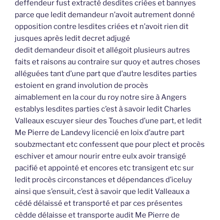
deffendeur fust extracté desdites criées et bannyes
parce que ledit demandeur n’avoit autrement donné
opposition contre lesdites criées et n’avoit rien dit
jusques après ledit decret adjugé
dedit demandeur disoit et allégoit plusieurs autres
faits et raisons au contraire sur quoy et autres choses
alléguées tant d’une part que d’autre lesdites parties
estoient en grand involution de procès
aimablement en la cour du roy notre sire à Angers
establys lesdites parties c’est à savoir ledit Charles
Valleaux escuyer sieur des Touches d’une part, et ledit
Me Pierre de Landevy licencié en loix d’autre part
soubzmectant etc confessent que pour plect et procès
eschiver et amour nourir entre eulx avoir transigé
pacifié et appointé et encores etc transigent etc sur
ledit procès circonstances et dépendances d’iceluy
ainsi que s’ensuit, c’est à savoir que ledit Valleaux a
cédé délaissé et transporté et par ces présentes
cèdde délaisse et transporte audit Me Pierre de