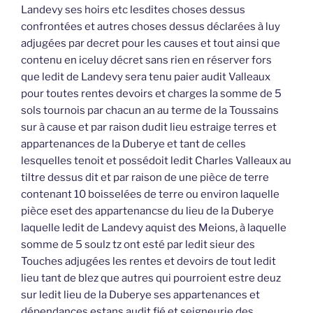
Landevy ses hoirs etc lesdites choses dessus
confrontées et autres choses dessus déclarées à luy
adjugées par decret pour les causes et tout ainsi que
contenu en iceluy décret sans rien en réserver fors
que ledit de Landevy sera tenu paier audit Valleaux
pour toutes rentes devoirs et charges la somme de 5
sols tournois par chacun an au terme de la Toussains
sur à cause et par raison dudit lieu estraige terres et
appartenances de la Duberye et tant de celles
lesquelles tenoit et possédoit ledit Charles Valleaux au
tiltre dessus dit et par raison de une pièce de terre
contenant 10 boisselées de terre ou environ laquelle
pièce eset des appartenancse du lieu de la Duberye
laquelle ledit de Landevy aquist des Meions, à laquelle
somme de 5 soulz tz ont esté par ledit sieur des
Touches adjugées les rentes et devoirs de tout ledit
lieu tant de blez que autres qui pourroient estre deuz
sur ledit lieu de la Duberye ses appartenances et
dépendances estans audit fié et seigneurie des