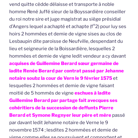
vend quitte cèdde délaisse et transporte à noble
homme René Juffé sieur de la Boyssardière conseiller
du roi notre sire et juge magistrat au siège présidial
d’Angers lequel a achapté et achapte (f°2) pour luy ses
hoirs 2 hommées et demie de vigne sises au clos de
Lesbaupin dite paroisse de Neufville, despendant du
lieu et seigneurie de la Boissardière, lesquelles 2
hommées et demie de vigne ledit vendeur a cy davant
acquises de Guillemine Berard sœur germaine de
ladite Renée Berard par contrat passé par Jehanne
notaire soubz la cour de Vern le 9 février 1575
et
lesquelles 2 hommées et demie de vigne faisant
moitié de 5 hommés de vigne
eschues à ladite
Guillemine Berard par partage fait avecques ses
cohéritiers de la succession de deffunts Pierre
Berard et Symone Regnyer leur père et mère
passé
par davant ledit Jehanne notaire de Verne le 9
novembre 1574 ; lesdites 2 hommées et demie de
vigne comme elles se poursuivent et comportent et