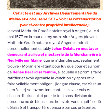
Cet acte est aux Archives Départementales du
Maine-et-Loire, série 5E7 – Voici sa retranscription
(voir ci-contre propriété intellectuelle) :
(devant Mathurin Grudé notaire royal à Angers) « Le 4
mai 1577 en la cour du roy notre sire Angers (devant
Mathurin Grudé notaire royal à Angers) endroit
personnellement estably
Jehan Delahaye mestayer
demeurant au lieu et mestayrie de la Morchanyère à
Neufville sur Maine
[que je n’identifie pas, seulement
trouvé « Moranière »] tant pour luy que pour et au nom
de
Renée Berard sa femme,
à laquelle il a promis faire
ratiffier et avoir agréable la vencition cy après et la
faire vallablement obliger… [longue clause, car c’est un
bien à elle], soubzmettant confesse avoir eulx et
chacun d’eulx seul et pour le tout sans division de
personne ne de biens leurs hoirs etc vendu quité cedé
délaissé et transporté, et encore par ces présentes