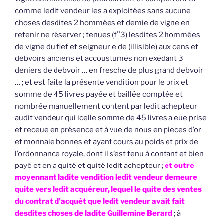
comme ledit vendeur les a exploitées sans aucune
choses desdites 2 hommées et demie de vigne en
retenir ne réserver ; tenues (f°3) lesdites 2 hommées
de vigne du fief et seigneurie de (illisible) aux cens et
debvoirs anciens et accoustumés non exédant 3
deniers de debvoir … en fresche de plus grand debvoir
… ; et est faite la présente vendition pour le prix et
somme de 45 livres payée et baillée comptée et
nombrée manuellement content par ledit achepteur
audit vendeur qui icelle somme de 45 livres a eue prise
et receue en présence et à vue de nous en pieces d’or
et monnaie bonnes et ayant cours au poids et prix de
l’ordonnance royale, dont il s’est tenu à contant et bien
payé et en a quité et quité ledit achepteur ;
et outre
moyennant ladite vendition ledit vendeur demeure
quite vers ledit acquéreur, lequel le quite des ventes
du contrat d’acquêt que ledit vendeur avait fait
desdites choses de ladite Guillemine Berard
; à