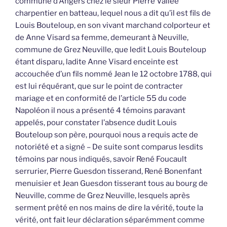
commune d’Angers chez le sieur Pierre Vallée
charpentier en batteau, lequel nous a dit qu’il est fils de
Louis Bouteloup, en son vivant marchand colporteur et
de Anne Visard sa femme, demeurant à Neuville,
commune de Grez Neuville, que ledit Louis Bouteloup
étant disparu, ladite Anne Visard enceinte est
accouchée d’un fils nommé Jean le 12 octobre 1788, qui
est lui réquérant, que sur le point de contracter
mariage et en conformité de l’article 55 du code
Napoléon il nous a présenté 4 témoins paravant
appelés, pour constater l’absence dudit Louis
Bouteloup son père, pourquoi nous a requis acte de
notoriété et a signé – De suite sont comparus lesdits
témoins par nous indiqués, savoir René Foucault
serrurier, Pierre Guesdon tisserand, René Bonenfant
menuisier et Jean Guesdon tisserant tous au bourg de
Neuville, comme de Grez Neuville, lesquels après
serment prêté en nos mains de dire la vérité, toute la
vérité, ont fait leur déclaration séparémment comme