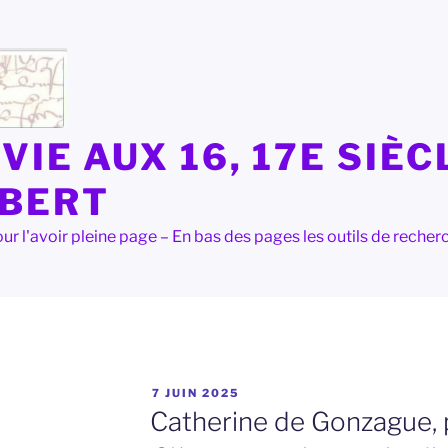
VIE AUX 16, 17E SIÈC
LBERT
e pour l'avoir pleine page – En bas des pages les outils de rec
PUBLIÉ
7 JUIN 2025
LE
Catherine de Gonzague, 