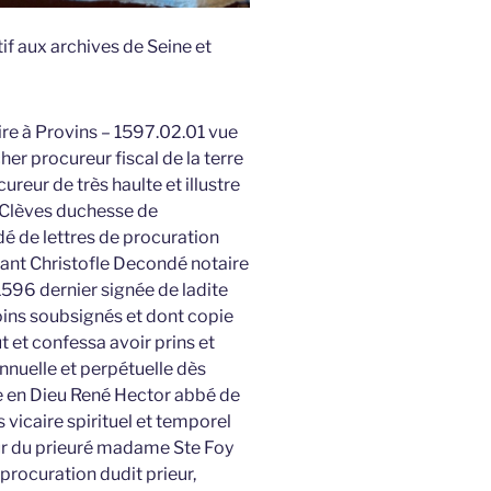
if aux archives de Seine et
e à Provins – 1597.02.01 vue
er procureur fiscal de la terre
ur de très haulte et illustre
Clèves duchesse de
 de lettres de procuration
ant Christofle Decondé notaire
596 dernier signée de ladite
ins soubsignés et dont copie
t et confessa avoir prins et
annuelle et perpétuelle dès
e en Dieu René Hector abbé de
vicaire spirituel et temporel
ur du prieuré madame Ste Foy
procuration dudit prieur,