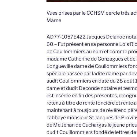
Vues prises par le CGHSM cercle très act
Marne
AD77-1057E422 Jacques Delanoe notair
60 – Fut présent en sa personne Lois Rich
de Coullommiers au nom et comme procure
madame Catherine de Gonzagues et de 
Longueville dame de Coullommiers fondé
spéciale passée par ladite dame par dev
audit Coullommiers en date du 28 août 1
dame et dudit Deconde notaire et tesmo
est insérée en fin des présentes, recognu
retenu à titre de rente foncière et rente 
maintenant à tousjours de révérend pèr
l’abbaye monsieur St Jacques de Provins 
de Me Jehan de Cuchargas le jeune prie
dudit Couillommiers fondé de lettres de 