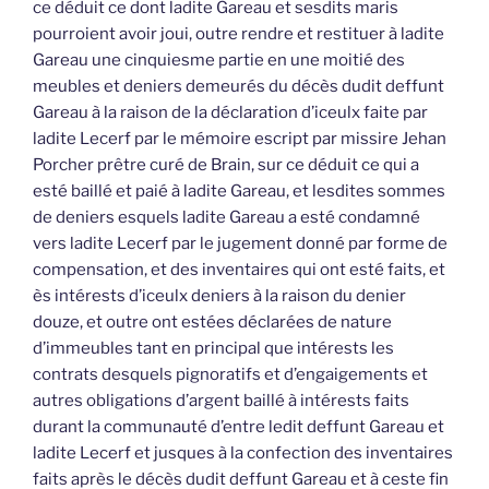
ce déduit ce dont ladite Gareau et sesdits maris
pourroient avoir joui, outre rendre et restituer à ladite
Gareau une cinquiesme partie en une moitié des
meubles et deniers demeurés du décès dudit deffunt
Gareau à la raison de la déclaration d’iceulx faite par
ladite Lecerf par le mémoire escript par missire Jehan
Porcher prêtre curé de Brain, sur ce déduit ce qui a
esté baillé et paié à ladite Gareau, et lesdites sommes
de deniers esquels ladite Gareau a esté condamné
vers ladite Lecerf par le jugement donné par forme de
compensation, et des inventaires qui ont esté faits, et
ès intérests d’iceulx deniers à la raison du denier
douze, et outre ont estées déclarées de nature
d’immeubles tant en principal que intérests les
contrats desquels pignoratifs et d’engaigements et
autres obligations d’argent baillé à intérests faits
durant la communauté d’entre ledit deffunt Gareau et
ladite Lecerf et jusques à la confection des inventaires
faits après le décès dudit deffunt Gareau et à ceste fin