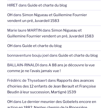
HIRET
dans
Guide et charte du blog
OH
dans
Simon Nigueau et Guillemine Fournier
vendent un pré, Juvardeil 1583
Marie laure MARTIN
dans
Simon Nigueau et
Guillemine Fournier vendent un pré, Juvardeil 1583
OH
dans
Guide et charte du blog
bonnaventure bouju joel
dans
Guide et charte du blog
BALLAIN-RINALDI
dans
A 88 ans je découvre la vue
comme je ne l’avais jamais vue !
Frédéric de Thysebaert
dans
Rapports des avances
d’hoiries des 12 enfants de Jean Berault et Françoise
Beudin à leur succession, Martigné 1539
OH
dans
Le dernier meunier des Gobelets encore en
action en 1882, Nantes chemin de la Ripossière