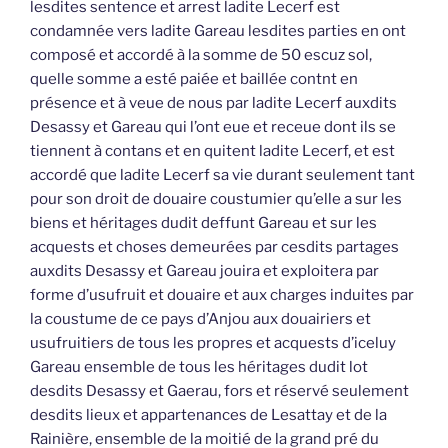
lesdites sentence et arrest ladite Lecerf est
condamnée vers ladite Gareau lesdites parties en ont
composé et accordé à la somme de 50 escuz sol,
quelle somme a esté paiée et baillée contnt en
présence et à veue de nous par ladite Lecerf auxdits
Desassy et Gareau qui l’ont eue et receue dont ils se
tiennent à contans et en quitent ladite Lecerf, et est
accordé que ladite Lecerf sa vie durant seulement tant
pour son droit de douaire coustumier qu’elle a sur les
biens et héritages dudit deffunt Gareau et sur les
acquests et choses demeurées par cesdits partages
auxdits Desassy et Gareau jouira et exploitera par
forme d’usufruit et douaire et aux charges induites par
la coustume de ce pays d’Anjou aux douairiers et
usufruitiers de tous les propres et acquests d’iceluy
Gareau ensemble de tous les héritages dudit lot
desdits Desassy et Gaerau, fors et réservé seulement
desdits lieux et appartenances de Lesattay et de la
Rainière, ensemble de la moitié de la grand pré du