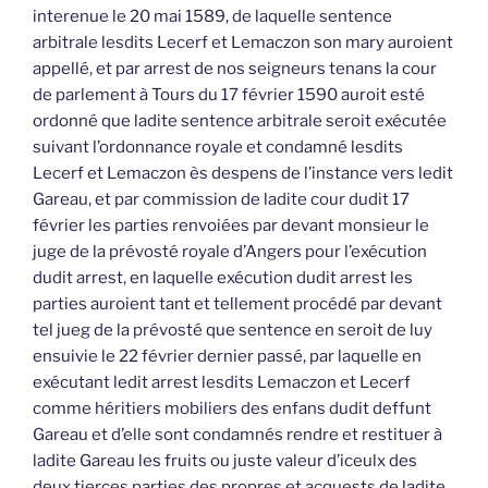
interenue le 20 mai 1589, de laquelle sentence
arbitrale lesdits Lecerf et Lemaczon son mary auroient
appellé, et par arrest de nos seigneurs tenans la cour
de parlement à Tours du 17 février 1590 auroit esté
ordonné que ladite sentence arbitrale seroit exécutée
suivant l’ordonnance royale et condamné lesdits
Lecerf et Lemaczon ès despens de l’instance vers ledit
Gareau, et par commission de ladite cour dudit 17
février les parties renvoiées par devant monsieur le
juge de la prévosté royale d’Angers pour l’exécution
dudit arrest, en laquelle exécution dudit arrest les
parties auroient tant et tellement procédé par devant
tel jueg de la prévosté que sentence en seroit de luy
ensuivie le 22 février dernier passé, par laquelle en
exécutant ledit arrest lesdits Lemaczon et Lecerf
comme héritiers mobiliers des enfans dudit deffunt
Gareau et d’elle sont condamnés rendre et restituer à
ladite Gareau les fruits ou juste valeur d’iceulx des
deux tierces parties des propres et acquests de ladite