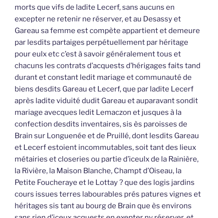
morts que vifs de ladite Lecerf, sans aucuns en
excepter ne retenir ne réserver, et au Desassy et
Gareau sa femme est compète appartient et demeure
par lesdits partaiges perpétuellement par héritage
pour eulx etc c’est à savoir généralement tous et
chacuns les contrats d’acquests d’hérigages faits tand
durant et constant ledit mariage et communauté de
biens desdits Gareau et Lecerf, que par ladite Lecerf
après ladite viduité dudit Gareau et auparavant sondit
mariage avecques ledit Lemaczon et jusques à la
confection desdits inventaires, sis ès paroisses de
Brain sur Longuenée et de Pruillé, dont lesdits Gareau
et Lecerf estoient incommutables, soit tant des lieux
métairies et closeries ou partie d’iceulx de la Rainière,
la Rivière, la Maison Blanche, Champt d’Oiseau, la
Petite Foucheraye et le Lottay ? que des logis jardins
cours issues terres labourables prés patures vignes et
héritages sis tant au bourg de Brain que ès environs
sans rien d’iceux acquests en exepter ny réserver, et