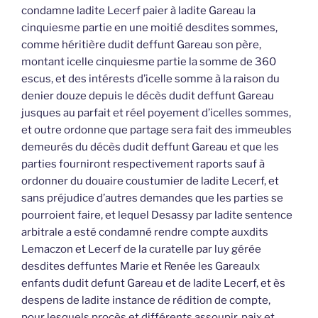
condamne ladite Lecerf paier à ladite Gareau la
cinquiesme partie en une moitié desdites sommes,
comme héritière dudit deffunt Gareau son père,
montant icelle cinquiesme partie la somme de 360
escus, et des intérests d’icelle somme à la raison du
denier douze depuis le décès dudit deffunt Gareau
jusques au parfait et réel poyement d’icelles sommes,
et outre ordonne que partage sera fait des immeubles
demeurés du décès dudit deffunt Gareau et que les
parties fourniront respectivement raports sauf à
ordonner du douaire coustumier de ladite Lecerf, et
sans préjudice d’autres demandes que les parties se
pourroient faire, et lequel Desassy par ladite sentence
arbitrale a esté condamné rendre compte auxdits
Lemaczon et Lecerf de la curatelle par luy gérée
desdites deffuntes Marie et Renée les Gareaulx
enfants dudit defunt Gareau et de ladite Lecerf, et ès
despens de ladite instance de rédition de compte,
pour lesquels procès et différents assoupir, paix et