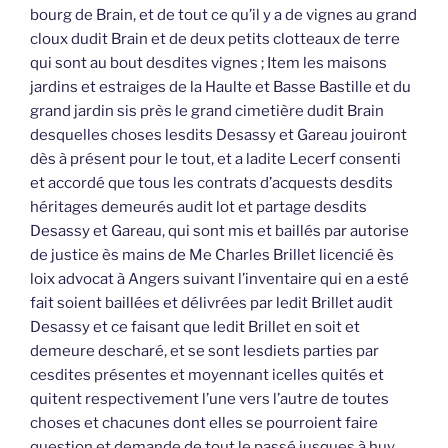
bourg de Brain, et de tout ce qu’il y a de vignes au grand
cloux dudit Brain et de deux petits clotteaux de terre
qui sont au bout desdites vignes ; Item les maisons
jardins et estraiges de la Haulte et Basse Bastille et du
grand jardin sis près le grand cimetière dudit Brain
desquelles choses lesdits Desassy et Gareau jouiront
dès à présent pour le tout, et a ladite Lecerf consenti
et accordé que tous les contrats d’acquests desdits
héritages demeurés audit lot et partage desdits
Desassy et Gareau, qui sont mis et baillés par autorise
de justice ès mains de Me Charles Brillet licencié ès
loix advocat à Angers suivant l’inventaire qui en a esté
fait soient baillées et délivrées par ledit Brillet audit
Desassy et ce faisant que ledit Brillet en soit et
demeure descharé, et se sont lesdiets parties par
cesdites présentes et moyennant icelles quités et
quitent respectivement l’une vers l’autre de toutes
choses et chacunes dont elles se pourroient faire
question et demande de tout le passé jusques à huy