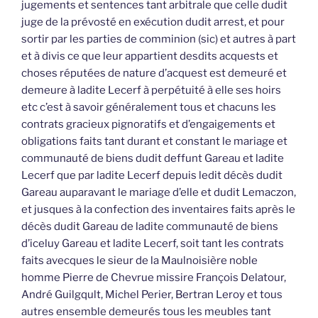
jugements et sentences tant arbitrale que celle dudit
juge de la prévosté en exécution dudit arrest, et pour
sortir par les parties de comminion (sic) et autres à part
et à divis ce que leur appartient desdits acquests et
choses réputées de nature d’acquest est demeuré et
demeure à ladite Lecerf à perpétuité à elle ses hoirs
etc c’est à savoir généralement tous et chacuns les
contrats gracieux pignoratifs et d’engaigements et
obligations faits tant durant et constant le mariage et
communauté de biens dudit deffunt Gareau et ladite
Lecerf que par ladite Lecerf depuis ledit décès dudit
Gareau auparavant le mariage d’elle et dudit Lemaczon,
et jusques à la confection des inventaires faits après le
décès dudit Gareau de ladite communauté de biens
d’iceluy Gareau et ladite Lecerf, soit tant les contrats
faits avecques le sieur de la Maulnoisière noble
homme Pierre de Chevrue missire François Delatour,
André Guilgqult, Michel Perier, Bertran Leroy et tous
autres ensemble demeurés tous les meubles tant