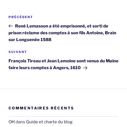
Navigation
Article
PRÉCÉDENT
de
précédent
René Lemasson a été emprisonné, et sorti de
l’article
prison réclame des comptes à son fils Antoine, Brain
sur Longuenée 1588
Article
SUIVANT
suivant
François Tireau et Jean Lemoine sont venus du Maine
faire leurs comptes à Angers, 1610
COMMENTAIRES RÉCENTS
OH
dans
Guide et charte du blog