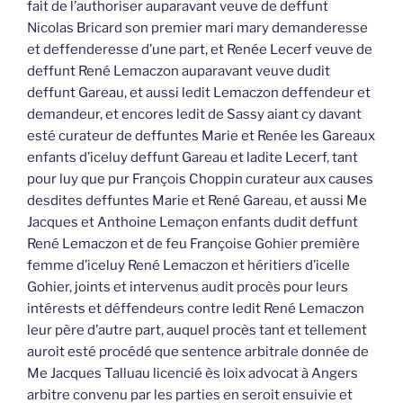
fait de l’authoriser auparavant veuve de deffunt
Nicolas Bricard son premier mari mary demanderesse
et deffenderesse d’une part, et Renée Lecerf veuve de
deffunt René Lemaczon auparavant veuve dudit
deffunt Gareau, et aussi ledit Lemaczon deffendeur et
demandeur, et encores ledit de Sassy aiant cy davant
esté curateur de deffuntes Marie et Renée les Gareaux
enfants d’iceluy deffunt Gareau et ladite Lecerf, tant
pour luy que pur François Choppin curateur aux causes
desdites deffuntes Marie et René Gareau, et aussi Me
Jacques et Anthoine Lemaçon enfants dudit deffunt
René Lemaczon et de feu Françoise Gohier première
femme d’iceluy René Lemaczon et héritiers d’icelle
Gohier, joints et intervenus audit procès pour leurs
intérests et déffendeurs contre ledit René Lemaczon
leur père d’autre part, auquel procès tant et tellement
auroit esté procédé que sentence arbitrale donnée de
Me Jacques Talluau licencié ès loix advocat à Angers
arbitre convenu par les parties en seroit ensuivie et