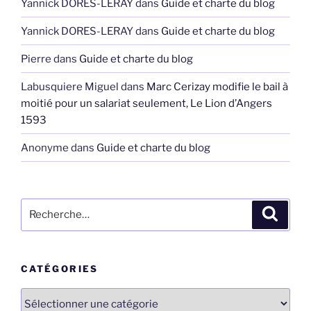
Yannick DORES-LERAY
dans
Guide et charte du blog
Yannick DORES-LERAY
dans
Guide et charte du blog
Pierre
dans
Guide et charte du blog
Labusquiere Miguel
dans
Marc Cerizay modifie le bail à
moitié pour un salariat seulement, Le Lion d’Angers
1593
Anonyme
dans
Guide et charte du blog
Recherche
Recher
pour
:
CATÉGORIES
Catégories