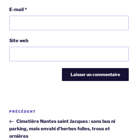
E-mail
*
Site web
Navigation
Article
PRÉCÉDENT
de
précédent
Cimetière Nantes saint Jacques : sans bus ni
l’article
parking, mais envahi d’herbes folles, trous et
ornières